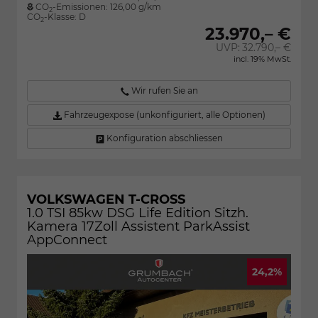
CO
-Emissionen:
126,00 g/km
2
CO
-Klasse:
D
2
23.970,– €
UVP:
32.790,– €
incl. 19% MwSt.
Wir rufen Sie an
Fahrzeugexpose (unkonfiguriert, alle Optionen)
Konfiguration abschliessen
VOLKSWAGEN T-CROSS
1.0 TSI 85kw DSG Life Edition Sitzh.
Kamera 17Zoll Assistent ParkAssist
AppConnect
24,2%