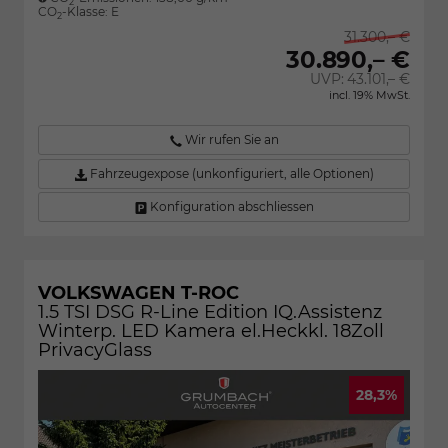
2
CO
-Klasse:
E
2
31.300,– €
30.890,– €
UVP:
43.101,– €
incl. 19% MwSt.
Wir rufen Sie an
Fahrzeugexpose (unkonfiguriert, alle Optionen)
Konfiguration abschliessen
VOLKSWAGEN T-ROC
1.5 TSI DSG R-Line Edition IQ.Assistenz
Winterp. LED Kamera el.Heckkl. 18Zoll
PrivacyGlass
28,3%