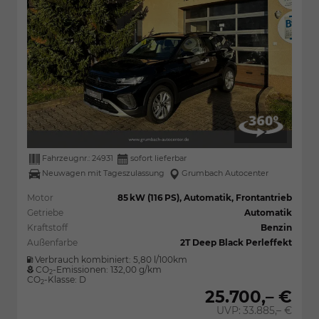
Fahrzeugnr.:
24931
sofort lieferbar
Neuwagen mit Tageszulassung
Grumbach Autocenter
Motor
85 kW (116 PS), Automatik, Frontantrieb
Getriebe
Automatik
Kraftstoff
Benzin
Außenfarbe
2T Deep Black Perleffekt
Verbrauch kombiniert:
5,80 l/100km
CO
-Emissionen:
132,00 g/km
2
CO
-Klasse:
D
2
25.700,– €
UVP:
33.885,– €