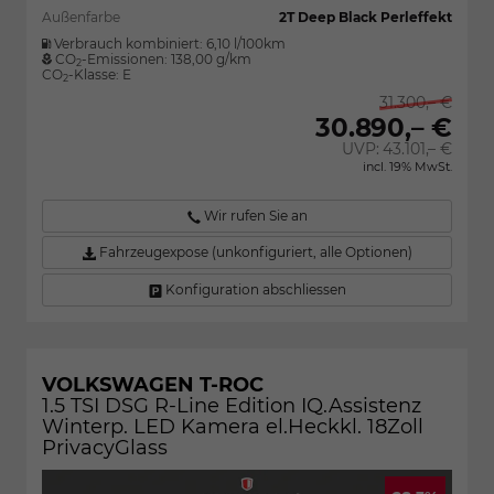
Außenfarbe
2T Deep Black Perleffekt
Verbrauch kombiniert:
6,10 l/100km
CO
-Emissionen:
138,00 g/km
2
CO
-Klasse:
E
2
31.300,– €
30.890,– €
UVP:
43.101,– €
incl. 19% MwSt.
Wir rufen Sie an
Fahrzeugexpose (unkonfiguriert, alle Optionen)
Konfiguration abschliessen
VOLKSWAGEN T-ROC
1.5 TSI DSG R-Line Edition IQ.Assistenz
Winterp. LED Kamera el.Heckkl. 18Zoll
PrivacyGlass