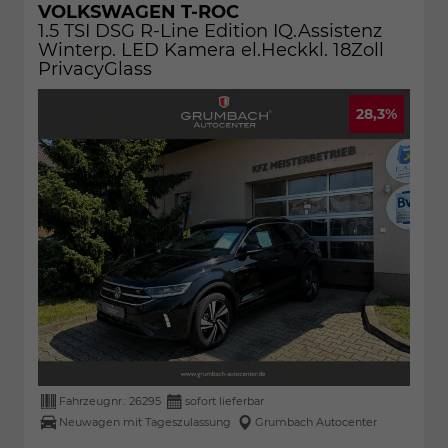
VOLKSWAGEN T-ROC
1.5 TSI DSG R-Line Edition IQ.Assistenz
Winterp. LED Kamera el.Heckkl. 18Zoll
PrivacyGlass
28,3%
Fahrzeugnr.:
26295
sofort lieferbar
Neuwagen mit Tageszulassung
Grumbach Autocenter