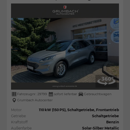
Fahrzeugnr.:
29799
sofort lieferbar
Gebrauchtwagen
Grumbach Autocenter
Motor
110 kW (150 PS), Schaltgetriebe, Frontantrieb
Getriebe
Schaltgetriebe
Kraftstoff
Benzin
Außenfarbe
Solar-Silber Metallic