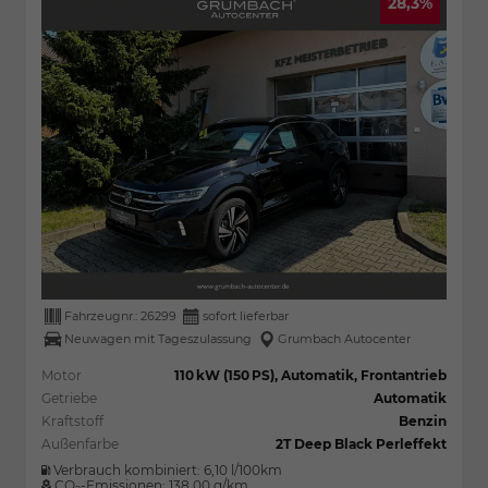
28,3%
Fahrzeugnr.:
26299
sofort lieferbar
Neuwagen mit Tageszulassung
Grumbach Autocenter
Motor
110 kW (150 PS), Automatik, Frontantrieb
Getriebe
Automatik
Kraftstoff
Benzin
Außenfarbe
2T Deep Black Perleffekt
Verbrauch kombiniert:
6,10 l/100km
CO
-Emissionen:
138,00 g/km