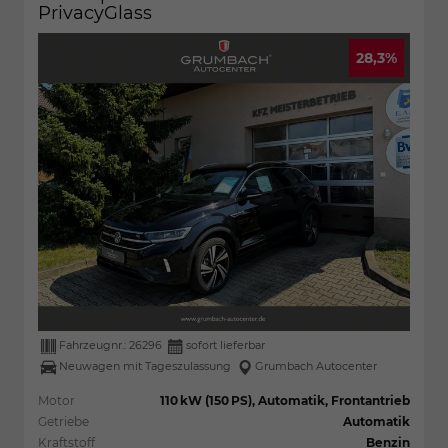
PrivacyGlass
28,3%
Fahrzeugnr.:
26296
sofort lieferbar
Neuwagen mit Tageszulassung
Grumbach Autocenter
Motor
110 kW (150 PS), Automatik, Frontantrieb
Getriebe
Automatik
Kraftstoff
Benzin