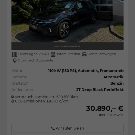
Fahrzeugnr.:
29669
sofort lieferbar
Gebrauchtwagen
Grumbach Autocenter
Motor
110 kW (150 PS), Automatik, Frontantrieb
Getriebe
Automatik
Kraftstoff
Benzin
Außenfarbe
2T Deep Black Perleffekt
Verbrauch kombiniert:
6,10 l/100km
CO
-Emissionen:
138,00 g/km
2
30.890,– €
incl. 19% MwSt.
Wir rufen Sie an