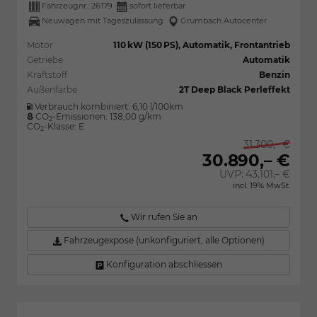
Fahrzeugnr.:
26179
sofort lieferbar
Neuwagen mit Tageszulassung
Grumbach Autocenter
Motor
110 kW (150 PS), Automatik, Frontantrieb
Getriebe
Automatik
Kraftstoff
Benzin
Außenfarbe
2T Deep Black Perleffekt
Verbrauch kombiniert:
6,10 l/100km
CO
-Emissionen:
138,00 g/km
2
CO
-Klasse:
E
2
31.300,– €
30.890,– €
UVP:
43.101,– €
incl. 19% MwSt.
Wir rufen Sie an
Fahrzeugexpose (unkonfiguriert, alle Optionen)
Konfiguration abschliessen