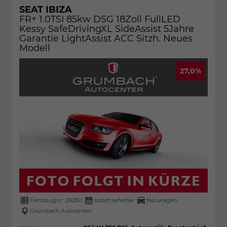
SEAT IBIZA
FR+ 1.0TSI 85kw DSG 18Zoll FullLED
Kessy SafeDrivingXL SideAssist 5Jahre
Garantie LightAssist ACC Sitzh. Neues
Modell
27,0%
Fahrzeugnr.:
29280
sofort lieferbar
Neuwagen
Grumbach Autocenter