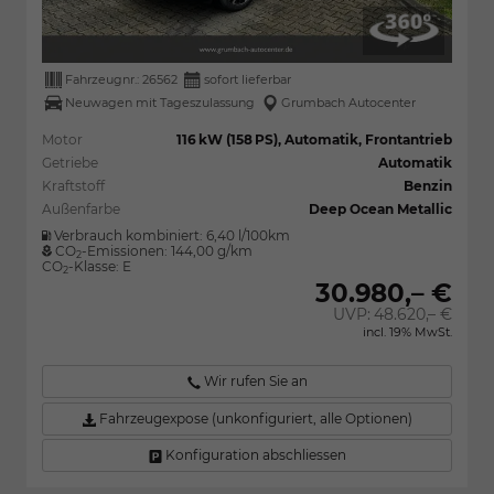
Fahrzeugnr.:
26562
sofort lieferbar
Neuwagen mit Tageszulassung
Grumbach Autocenter
Motor
116 kW (158 PS), Automatik, Frontantrieb
Getriebe
Automatik
Kraftstoff
Benzin
Außenfarbe
Deep Ocean Metallic
Verbrauch kombiniert:
6,40 l/100km
CO
-Emissionen:
144,00 g/km
2
CO
-Klasse:
E
2
30.980,– €
UVP:
48.620,– €
incl. 19% MwSt.
Wir rufen Sie an
Fahrzeugexpose (unkonfiguriert, alle Optionen)
Konfiguration abschliessen