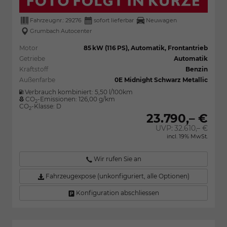
Fahrzeugnr.:
29276
sofort lieferbar
Neuwagen
Grumbach Autocenter
Motor
85 kW (116 PS), Automatik, Frontantrieb
Getriebe
Automatik
Kraftstoff
Benzin
Außenfarbe
0E Midnight Schwarz Metallic
Verbrauch kombiniert:
5,50 l/100km
CO
-Emissionen:
126,00 g/km
2
CO
-Klasse:
D
2
23.790,– €
UVP:
32.610,– €
incl. 19% MwSt.
Wir rufen Sie an
Fahrzeugexpose (unkonfiguriert, alle Optionen)
Konfiguration abschliessen