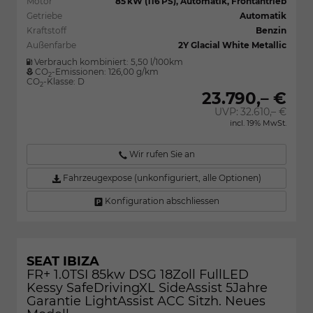
Motor
85 kW (116 PS), Automatik, Frontantrieb
Getriebe
Automatik
Kraftstoff
Benzin
Außenfarbe
2Y Glacial White Metallic
Verbrauch kombiniert:
5,50 l/100km
CO
-Emissionen:
126,00 g/km
2
CO
-Klasse:
D
2
23.790,– €
UVP:
32.610,– €
incl. 19% MwSt.
Wir rufen Sie an
Fahrzeugexpose (unkonfiguriert, alle Optionen)
Konfiguration abschliessen
SEAT IBIZA
FR+ 1.0TSI 85kw DSG 18Zoll FullLED
Kessy SafeDrivingXL SideAssist 5Jahre
Garantie LightAssist ACC Sitzh. Neues