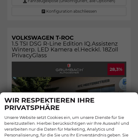
Fahrzeugexpose (unkonfiguriert, alle Optionen)
Konfiguration abschliessen
VOLKSWAGEN T-ROC
1.5 TSI DSG R-Line Edition IQ.Assistenz
Winterp. LED Kamera el.Heckkl. 18Zoll
PrivacyGlass
28,3%
WIR RESPEKTIEREN IHRE
PRIVATSPHÄRE
Unsere Website setzt Cookies ein, um unsere Dienste für Sie
bereitzustellen. Hierbei berücksichtigen wir Ihre Auswahl und
verarbeiten nur die Daten für Marketing, Analytics und
Personalisierung, für die Sie uns Ihr Einverständnis geben. Sie