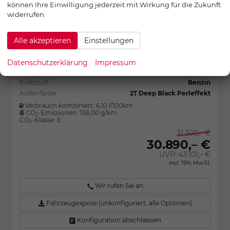
können Ihre Einwilligung jederzeit mit Wirkung für die Zukunft
widerrufen.
Fahrzeugnr.:
26178
sofort lieferbar
Alle akzeptieren
Einstellungen
Neuwagen mit Tageszulassung
Grumbach Autocenter
Motor
110 kW (150 PS), Automatik, Frontantrieb
Datenschutzerklärung
Impressum
Getriebe
Automatik
Kraftstoff
Benzin
Außenfarbe
2T Deep Black Perleffekt
Verbrauch kombiniert:
6,10 l/100km
CO
-Emissionen:
138,00 g/km
2
CO
-Klasse:
E
2
31.300,– €
30.890,– €
UVP:
43.101,– €
incl. 19% MwSt.
Wir rufen Sie an
Fahrzeugexpose (unkonfiguriert, alle Optionen)
Konfiguration abschliessen