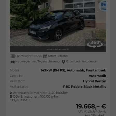
Fahrzeugnr.:
29254
sofort lieferbar
Neuwagen mit Tageszulassung
Grumbach Autocenter
Motor
143 kW (194 PS), Automatik, Frontantrieb
Getriebe
Automatik
Kraftstoff
Hybrid Benzin
Außenfarbe
PBC Pebble Black Metallic
Verbrauch kombiniert:
4,40 l/100km
CO
-Emissionen:
100,00 g/km
2
CO
-Klasse:
C
2
19.668,– €
UVP:
26.640,– €
incl. 19% MwSt.