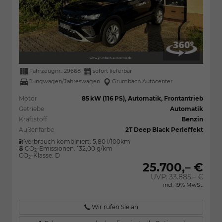
Fahrzeugnr.:
29668
sofort lieferbar
Jungwagen/Jahreswagen
Grumbach Autocenter
Motor
85 kW (116 PS), Automatik, Frontantrieb
Getriebe
Automatik
Kraftstoff
Benzin
Außenfarbe
2T Deep Black Perleffekt
Verbrauch kombiniert:
5,80 l/100km
CO
-Emissionen:
132,00 g/km
2
CO
-Klasse:
D
2
25.700,– €
UVP:
33.885,– €
incl. 19% MwSt.
Wir rufen Sie an