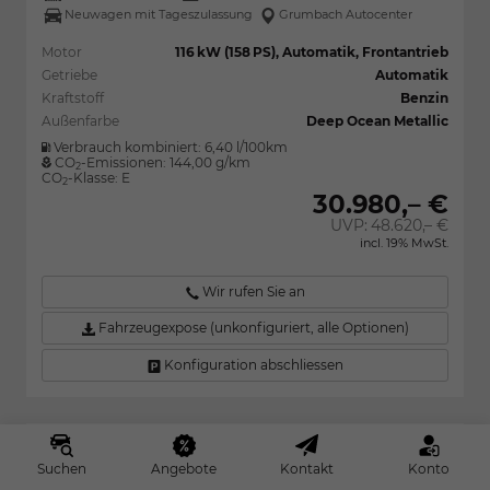
Neuwagen mit Tageszulassung
Grumbach Autocenter
Motor
116 kW (158 PS), Automatik, Frontantrieb
Getriebe
Automatik
Kraftstoff
Benzin
Außenfarbe
Deep Ocean Metallic
Verbrauch kombiniert:
6,40 l/100km
CO
-Emissionen:
144,00 g/km
2
CO
-Klasse:
E
2
30.980,– €
UVP:
48.620,– €
incl. 19% MwSt.
Wir rufen Sie an
Fahrzeugexpose (unkonfiguriert, alle Optionen)
Konfiguration abschliessen
NISSAN QASHQAI
Suchen
Angebote
Kontakt
Konto
TEKNA+ Premium Plus 1.3 DIG-T MHEV