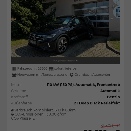
Fahrzeugnr.:
26300
sofort lieferbar
Neuwagen mit Tageszulassung
Grumbach Autocenter
Motor
110 kW (150 PS), Automatik, Frontantrieb
Getriebe
Automatik
Kraftstoff
Benzin
Außenfarbe
2T Deep Black Perleffekt
Verbrauch kombiniert:
6,10 l/100km
CO
-Emissionen:
138,00 g/km
2
CO
-Klasse:
E
2
31.300,– €