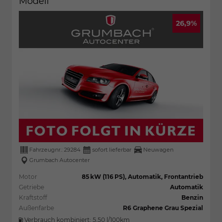
Modell
26,9%
Fahrzeugnr.:
29284
sofort lieferbar
Neuwagen
Grumbach Autocenter
Motor
85 kW (116 PS), Automatik, Frontantrieb
Getriebe
Automatik
Kraftstoff
Benzin
Außenfarbe
R6 Graphene Grau Spezial
Verbrauch kombiniert:
5,50 l/100km