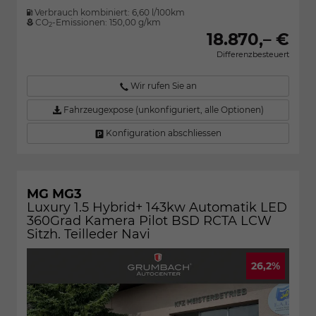
Verbrauch kombiniert:
6,60 l/100km
CO
-Emissionen:
150,00 g/km
2
18.870,– €
Differenzbesteuert
Wir rufen Sie an
Fahrzeugexpose (unkonfiguriert, alle Optionen)
Konfiguration abschliessen
MG MG3
Luxury 1.5 Hybrid+ 143kw Automatik LED
360Grad Kamera Pilot BSD RCTA LCW
Sitzh. Teilleder Navi
26,2%