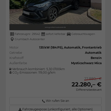
Fahrzeugnr.:
29542
sofort lieferbar
Gebrauchtwagen
Grumbach Autocenter
Motor
135 kW (184 PS), Automatik, Frontantrieb
Getriebe
Automatik
Kraftstoff
Benzin
Außenfarbe
Mysticschwarz Mica
Verbrauch kombiniert:
5,30 l/100km
CO
-Emissionen:
119,00 g/km
2
22.880,– €
22.280,– €
Differenzbesteuert
Wir rufen Sie an
Fahrzeugexpose (unkonfiguriert, alle Optionen)