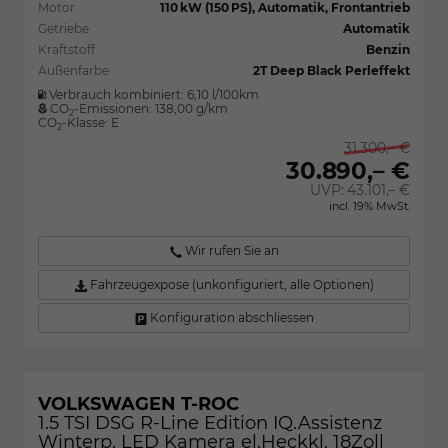
Motor
110 kW (150 PS), Automatik, Frontantrieb
Getriebe
Automatik
Kraftstoff
Benzin
Außenfarbe
2T Deep Black Perleffekt
Verbrauch kombiniert:
6,10 l/100km
CO
-Emissionen:
138,00 g/km
2
CO
-Klasse:
E
2
31.300,– €
30.890,– €
UVP:
43.101,– €
incl. 19% MwSt.
Wir rufen Sie an
Fahrzeugexpose (unkonfiguriert, alle Optionen)
Konfiguration abschliessen
VOLKSWAGEN T-ROC
1.5 TSI DSG R-Line Edition IQ.Assistenz
Winterp. LED Kamera el.Heckkl. 18Zoll