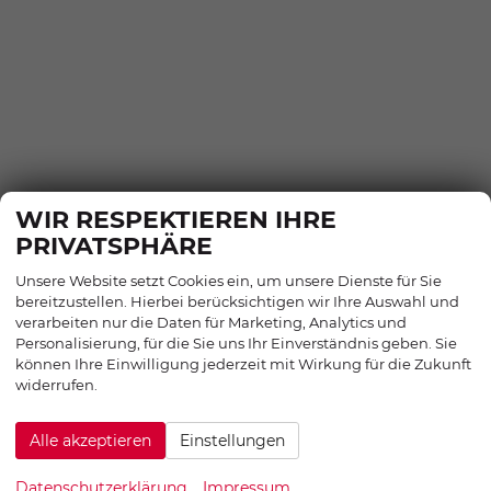
WIR RESPEKTIEREN IHRE
EU-NEUWAGEN KONFIGURIEREN
PRIVATSPHÄRE
EU-NEUWAGEN ANGEBOTE
Unsere Website setzt Cookies ein, um unsere Dienste für Sie
EU-NEUWAGEN SOFORT LIEFERBAR
bereitzustellen. Hierbei berücksichtigen wir Ihre Auswahl und
SERVICE
verarbeiten nur die Daten für Marketing, Analytics und
INFORMATION
Personalisierung, für die Sie uns Ihr Einverständnis geben. Sie
können Ihre Einwilligung jederzeit mit Wirkung für die Zukunft
ANSPRECHPARTNER
widerrufen.
ANFAHRT
HOTELSERVICE
Alle akzeptieren
Einstellungen
ANMELDEN
KONTAKT
Datenschutzerklärung
Impressum