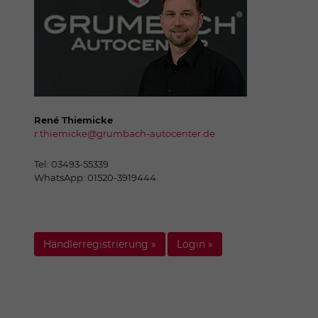
René Thiemicke
r.thiemicke@grumbach-autocenter.de
Tel: 03493-55339
WhatsApp: 01520-3919444
Händlerregistrierung »
Login »