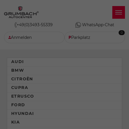
+49(0)3493-55339
WhatsApp-Chat
0
Anmelden
Parkplatz
AUDI
BMW
CITROËN
CUPRA
ETRUSCO
FORD
HYUNDAI
KIA