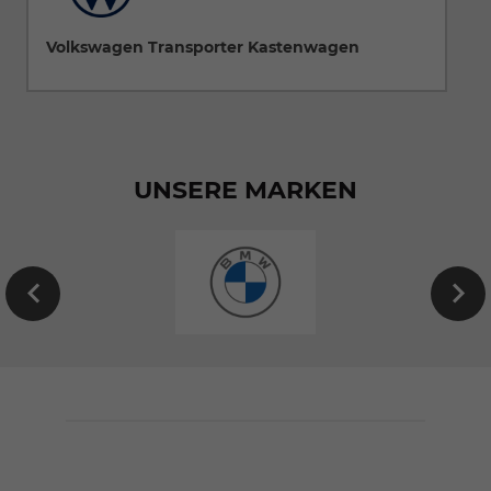
Volkswagen Transporter Kastenwagen
UNSERE MARKEN
EU-
Neuwagen
von
BMW
konfigurieren