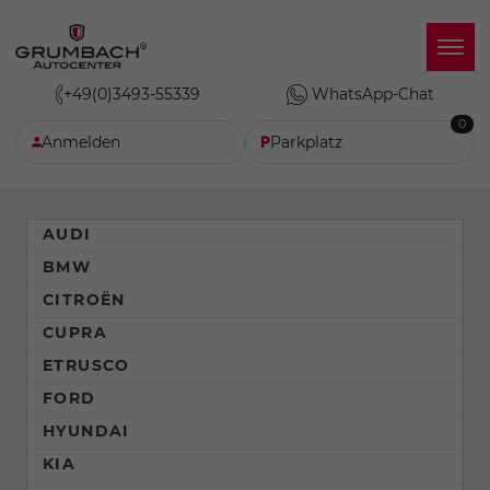
+49(0)3493-55339
WhatsApp-Chat
0
Anmelden
Parkplatz
AUDI
BMW
CITROËN
CUPRA
ETRUSCO
FORD
HYUNDAI
KIA