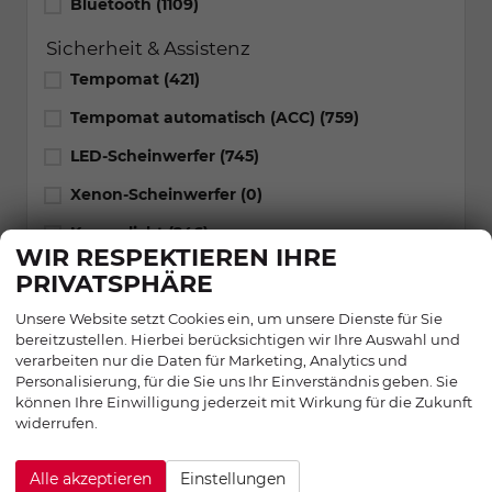
Bluetooth
(1109)
Sicherheit & Assistenz
Tempomat
(421)
Tempomat automatisch (ACC)
(759)
LED-Scheinwerfer
(745)
Xenon-Scheinwerfer
(0)
Kurvenlicht
(246)
WIR RESPEKTIEREN IHRE
Nebelscheinwerfer
(365)
PRIVATSPHÄRE
Lichtsensor
(1092)
Unsere Website setzt Cookies ein, um unsere Dienste für Sie
bereitzustellen. Hierbei berücksichtigen wir Ihre Auswahl und
Regensensor
(1017)
verarbeiten nur die Daten für Marketing, Analytics und
Personalisierung, für die Sie uns Ihr Einverständnis geben. Sie
Einparkhilfe
können Ihre Einwilligung jederzeit mit Wirkung für die Zukunft
widerrufen.
alles ausgewählt
Alle akzeptieren
Einstellungen
1316
Ergebnisse anzeigen
zurücksetzen