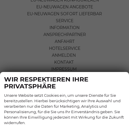
EU-NEUWAGEN ANGEBOTE
EU-NEUWAGEN SOFORT LIEFERBAR
SERVICE
INFORMATION
ANSPRECHPARTNER
ANFAHRT
HOTELSERVICE
ANMELDEN
KONTAKT
IMPRESSUM
DATENSCHUTZERKLÄRUNG
WIR RESPEKTIEREN IHRE
INFORMATIONEN ZUR
PRIVATSPHÄRE
BARRIEREFREIHEIT
Unsere Website setzt Cookies ein, um unsere Dienste für Sie
AGB & WIDERRUFSBELEHRUNG
bereitzustellen. Hierbei berücksichtigen wir Ihre Auswahl und
COOKIE-EINSTELLUNGEN
verarbeiten nur die Daten für Marketing, Analytics und
Personalisierung, für die Sie uns Ihr Einverständnis geben. Sie
können Ihre Einwilligung jederzeit mit Wirkung für die Zukunft
widerrufen.