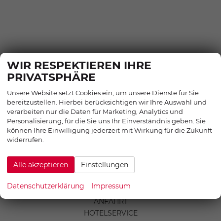
WIR RESPEKTIEREN IHRE
PRIVATSPHÄRE
Unsere Website setzt Cookies ein, um unsere Dienste für Sie
bereitzustellen. Hierbei berücksichtigen wir Ihre Auswahl und
verarbeiten nur die Daten für Marketing, Analytics und
Personalisierung, für die Sie uns Ihr Einverständnis geben. Sie
EU-NEUWAGEN KONFIGURIEREN
können Ihre Einwilligung jederzeit mit Wirkung für die Zukunft
widerrufen.
EU-NEUWAGEN ANGEBOTE
EU-NEUWAGEN SOFORT LIEFERBAR
Alle akzeptieren
Einstellungen
SERVICE
INFORMATION
Datenschutzerklärung
Impressum
ANSPRECHPARTNER
ANFAHRT
HOTELSERVICE