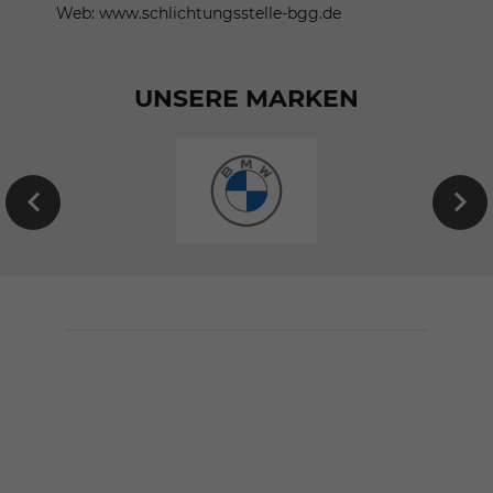
Web: www.schlichtungsstelle-bgg.de
UNSERE MARKEN
EU-
Neuwagen
von
BMW
konfigurieren