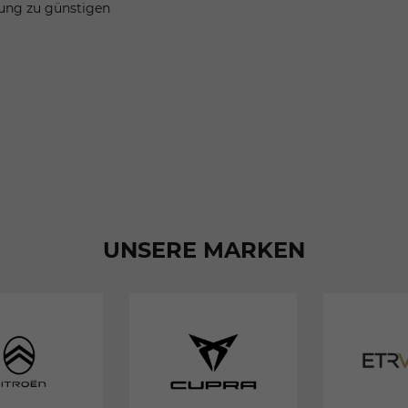
tung zu günstigen
UNSERE MARKEN
EU-
EU-