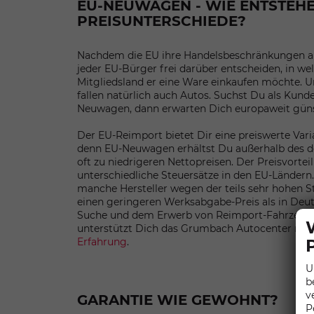
EU-NEUWAGEN - WIE ENTSTEHE
PREISUNTERSCHIEDE?
Nachdem die EU ihre Handelsbeschränkungen au
jeder EU-Bürger frei darüber entscheiden, in w
Mitgliedsland er eine Ware einkaufen möchte. U
fallen natürlich auch Autos. Suchst Du als Kund
Neuwagen, dann erwarten Dich europaweit gün
Der EU-Reimport bietet Dir eine preiswerte Var
denn EU-Neuwagen erhältst Du außerhalb des d
oft zu niedrigeren Nettopreisen. Der Preisvortei
unterschiedliche Steuersätze in den EU-Ländern
manche Hersteller wegen der teils sehr hohen S
einen geringeren Werksabgabe-Preis als in Deut
Suche und dem Erwerb von Reimport-Fahrzeuge
unterstützt Dich das Grumbach Autocenter mi
Erfahrung
.
U
b
v
GARANTIE WIE GEWOHNT?
P