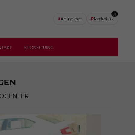
0
Anmelden
Parkplatz
NTAKT
SPONSORING
GEN
TOCENTER