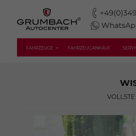
+49(0)34
WhatsAp
FAHRZEUGE
FAHRZEUGANKAUF
SERVI
WI
VOLLSTE