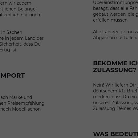
Übereinstimmungser
fern wir zudem
besagt, dass alle Fa
htlichen Belange
gebaut werden, die 
 einfach nur noch
erfüllen müssen.
Alle Fahrzeuge müs
e in Sachen
Abgasnorm erfüllen.
he in jedem Land der
Sicherheit, dass Du
rtig ist.
BEKOMME ICH
ZULASSUNG?
-IMPORT
Nein! Wir liefern Dir
deutschem Kfz-Brief,
merken, dass Du ein
nach Marke und
unseren Zulassungs
chen Preisempfehlung
Zulassung Deines W
e nach Modell schon
WAS BEDEUT