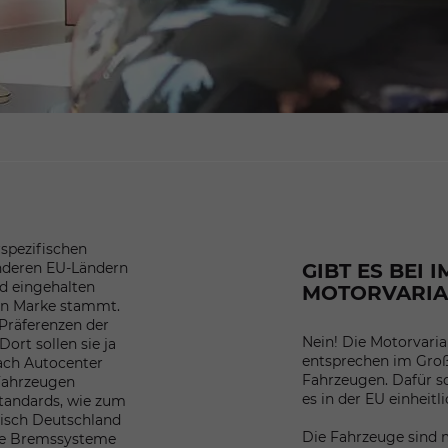
rspezifischen
nderen EU-Ländern
GIBT ES BEI
nd eingehalten
MOTORVARIA
en Marke stammt.
 Präferenzen der
Nein! Die Motorvari
ort sollen sie ja
entsprechen im Gro
ach Autocenter
Fahrzeugen. Dafür so
 Fahrzeugen
es in der EU einheitl
tandards, wie zum
tisch Deutschland
Die Fahrzeuge sind 
ste Bremssysteme