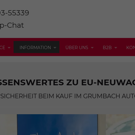
93-55339
p-Chat
CE
INFORMATION
ÜBER UNS
B2B
KO
SSENSWERTES ZU EU-NEUWA
 SICHERHEIT BEIM KAUF IM GRUMBACH AU