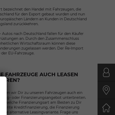
rt bezeichnet den Handel mit Fahrzeugen, die
tschland für den Export gebaut wurden und nun
 europäischen Ländern an Kunden in Deutschland
ngsland zurückkehren.
 Autos nach Deutschland fallen für den Käufer
mrüstungen an. Durch den Zusammenschluss
nheitlichen Wirtschaftsraum können diese
änderungen zugelassen werden. Der Re-Import
e der EU-Fahrzeuge.
E FAHRZEUGE AUCH LEASEN
Kont
IEREN?
önnen wir Dir zu unseren Fahrzeugen auch ein
Anfa
easing- oder Finanzierungsangebot unterbreiten.
Du, welche Finanzierungsart am Besten zu Dir
bekannte Kreditfinanzierung, die Finanzierung
Start
 eine alternative Leasingvariante. Frage uns