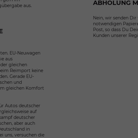
ABHOLUNG M
gübergabe aus.
Nein, wir senden Dir
notwendigen Papier
Post, so dass Du De
E
Kunden unserer Regio
orten. EU-Neuwagen
sie aus
der gleichen
beim Reimport keine
en. Gerade EU-
ischen und
dem gleichen Komfort
ür Autos deutscher
rgleichsweise auf
skampf deutscher
schen, aber auch
Deutschland in
i uns, versuchen die