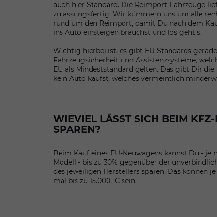
auch hier Standard. Die Reimport-Fahrzeuge lie
zulassungsfertig. Wir kümmern uns um alle rec
rund um den Reimport, damit Du nach dem Kauf
ins Auto einsteigen brauchst und los geht's.
Wichtig hierbei ist, es gibt EU-Standards gerad
Fahrzeugsicherheit und Assistenzsysteme, welc
EU als Mindeststandard gelten. Das gibt Dir die 
kein Auto kaufst, welches vermeintlich minderwe
WIEVIEL LÄSST SICH BEIM KFZ
SPAREN?
Beim Kauf eines EU-Neuwagens kannst Du - je 
Modell - bis zu 30% gegenüber der unverbindli
des jeweiligen Herstellers sparen. Das können j
mal bis zu 15.000,-€ sein.