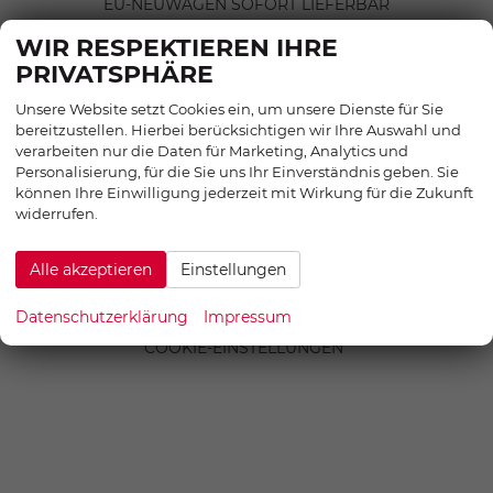
EU-NEUWAGEN SOFORT LIEFERBAR
SERVICE
WIR RESPEKTIEREN IHRE
INFORMATION
PRIVATSPHÄRE
ANSPRECHPARTNER
ANFAHRT
Unsere Website setzt Cookies ein, um unsere Dienste für Sie
bereitzustellen. Hierbei berücksichtigen wir Ihre Auswahl und
HOTELSERVICE
verarbeiten nur die Daten für Marketing, Analytics und
ANMELDEN
Personalisierung, für die Sie uns Ihr Einverständnis geben. Sie
KONTAKT
können Ihre Einwilligung jederzeit mit Wirkung für die Zukunft
widerrufen.
IMPRESSUM
DATENSCHUTZERKLÄRUNG
INFORMATIONEN ZUR
Alle akzeptieren
Einstellungen
BARRIEREFREIHEIT
Datenschutzerklärung
Impressum
AGB & WIDERRUFSBELEHRUNG
COOKIE-EINSTELLUNGEN