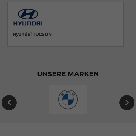
Hyundai TUCSON
UNSERE MARKEN
EU-
Neuwagen
von
BMW
konfigurieren