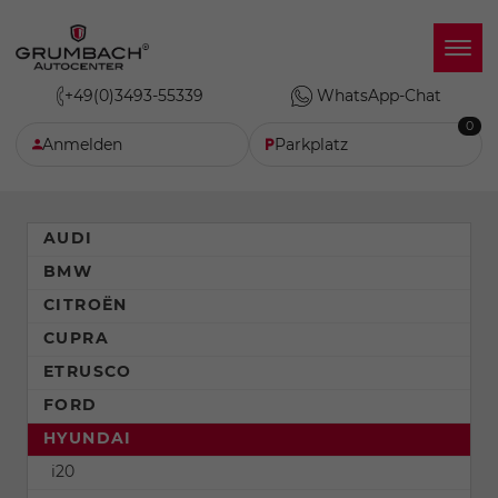
+49(0)3493-55339
WhatsApp-Chat
0
Anmelden
Parkplatz
AUDI
BMW
CITROËN
CUPRA
ETRUSCO
FORD
HYUNDAI
i20