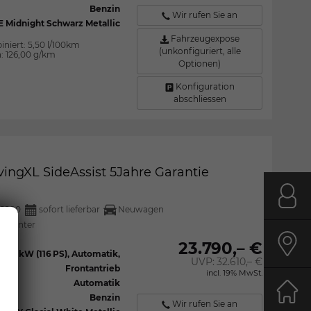
Benzin
Wir rufen Sie an
E Midnight Schwarz Metallic
Fahrzeugexpose
iniert:
5,50 l/100km
(unkonfiguriert, alle
n:
126,00 g/km
Optionen)
Konfiguration
abschliessen
vingXL SideAssist 5Jahre Garantie
Kont
29280
sofort lieferbar
Neuwagen
tocenter
23.790,– €
Anfa
85 kW (116 PS), Automatik,
UVP:
32.610,– €
Frontantrieb
incl. 19% MwSt.
Automatik
Benzin
Start
Wir rufen Sie an