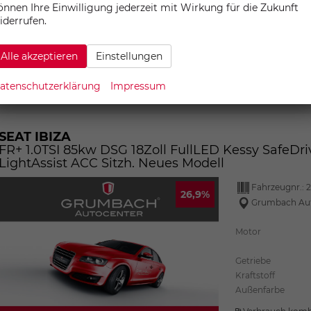
Außenfarbe
önnen Ihre Einwilligung jederzeit mit Wirkung für die Zukunft
iderrufen.
Verbrauch komb
CO
-Emissione
2
CO
-Klasse:
D
2
Alle akzeptieren
Einstellungen
atenschutzerklärung
Impressum
SEAT IBIZA
FR+ 1.0TSI 85kw DSG 18Zoll FullLED Kessy SafeDri
LightAssist ACC Sitzh. Neues Modell
Fahrzeugnr.:
26,9%
Grumbach Au
Motor
Getriebe
Kraftstoff
Außenfarbe