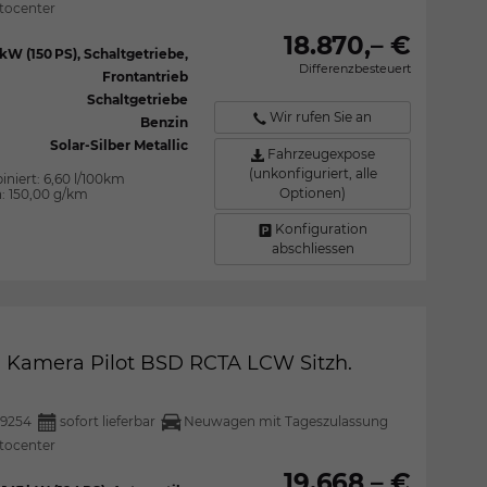
tocenter
18.870,– €
 kW (150 PS), Schaltgetriebe,
Differenzbesteuert
Frontantrieb
Schaltgetriebe
Wir rufen Sie an
Benzin
Solar-Silber Metallic
Fahrzeugexpose
(unkonfiguriert, alle
iniert:
6,60 l/100km
Optionen)
n:
150,00 g/km
Konfiguration
abschliessen
d Kamera Pilot BSD RCTA LCW Sitzh.
9254
sofort lieferbar
Neuwagen mit Tageszulassung
tocenter
19.668,– €