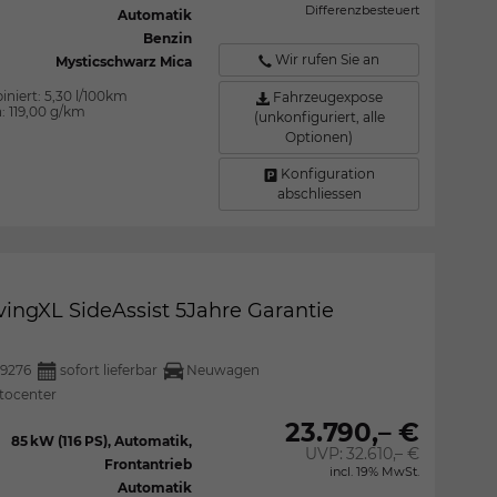
Differenzbesteuert
Automatik
Benzin
Wir rufen Sie an
Mysticschwarz Mica
iniert:
5,30 l/100km
Fahrzeugexpose
n:
119,00 g/km
(unkonfiguriert, alle
Optionen)
Konfiguration
abschliessen
vingXL SideAssist 5Jahre Garantie
9276
sofort lieferbar
Neuwagen
tocenter
23.790,– €
85 kW (116 PS), Automatik,
UVP:
32.610,– €
Frontantrieb
incl. 19% MwSt.
Automatik