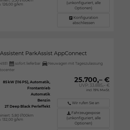
iniert:
5,50 l/100km
(unkonfiguriert, alle
n:
126,00 g/km
Optionen)
Konfiguration
abschliessen
l Assistent ParkAssist AppConnect
4931
sofort lieferbar
Neuwagen mit Tageszulassung
tocenter
25.700,– €
85 kW (116 PS), Automatik,
UVP:
33.885,– €
Frontantrieb
incl. 19% MwSt.
Automatik
Benzin
Wir rufen Sie an
2T Deep Black Perleffekt
Fahrzeugexpose
iniert:
5,80 l/100km
(unkonfiguriert, alle
n:
132,00 g/km
Optionen)