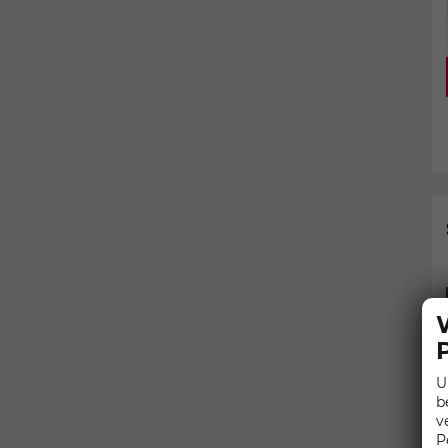
U
b
v
P