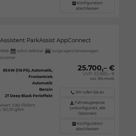
Konfiguration
abschliessen
l Assistent ParkAssist AppConnect
9668
sofort lieferbar
Jungwagen/Jahreswagen
tocenter
25.700,– €
85 kW (116 PS), Automatik,
UVP:
33.885,– €
Frontantrieb
incl. 19% MwSt.
Automatik
Benzin
Wir rufen Sie an
2T Deep Black Perleffekt
Fahrzeugexpose
iniert:
5,80 l/100km
(unkonfiguriert, alle
n:
132,00 g/km
Optionen)
Konfiguration
abschliessen