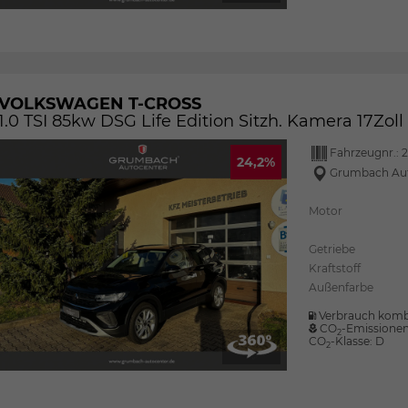
VOLKSWAGEN T-CROSS
1.0 TSI 85kw DSG Life Edition Sitzh. Kamera 17Zol
Fahrzeugnr.:
2
24,2%
Grumbach Au
Motor
Getriebe
Kraftstoff
Außenfarbe
Verbrauch komb
CO
-Emissione
2
CO
-Klasse:
D
2