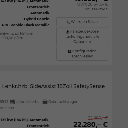
143 kW (194 PS), Automatik,
UVP:
26.640,– €
Frontantrieb
incl. 19% MwSt.
Automatik
Hybrid Benzin
Wir rufen Sie an
PBC Pebble Black Metallic
Fahrzeugexpose
iniert:
4,40 l/100km
(unkonfiguriert, alle
n:
100,00 g/km
Optionen)
Konfiguration
abschliessen
Lenkr.hzb. SideAssist 18Zoll SafetySense
9542
sofort lieferbar
Gebrauchtwagen
tocenter
22.880,– €
135 kW (184 PS), Automatik,
22.280,– €
Frontantrieb