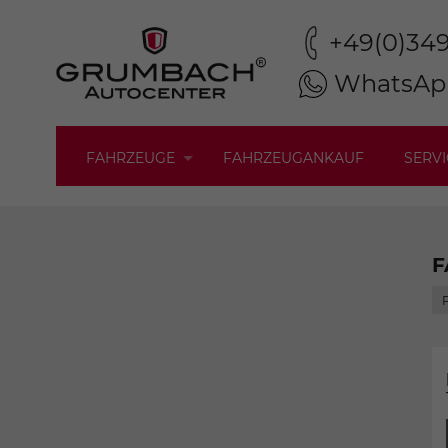
+49(0)34
WhatsAp
FAHRZEUGE
FAHRZEUGANKAUF
SERVI
F