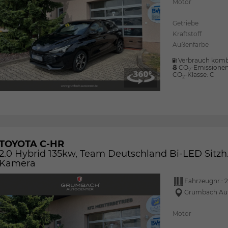
Motor
Getriebe
Kraftstoff
Außenfarbe
Verbrauch komb
CO
-Emissione
2
CO
-Klasse:
C
2
TOYOTA C-HR
2.0 Hybrid 135kw, Team Deutschland Bi-LED Sitzh. 
Kamera
Fahrzeugnr.:
2
Grumbach Au
Motor