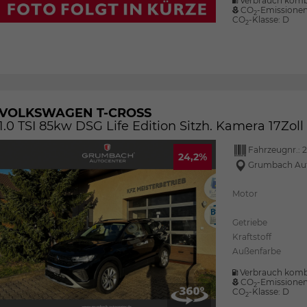
Verbrauch komb
CO
-Emissione
2
CO
-Klasse:
D
2
VOLKSWAGEN T-CROSS
1.0 TSI 85kw DSG Life Edition Sitzh. Kamera 17Zol
Fahrzeugnr.:
2
24,2%
Grumbach Au
Motor
Getriebe
Kraftstoff
Außenfarbe
Verbrauch komb
CO
-Emissione
2
CO
-Klasse:
D
2