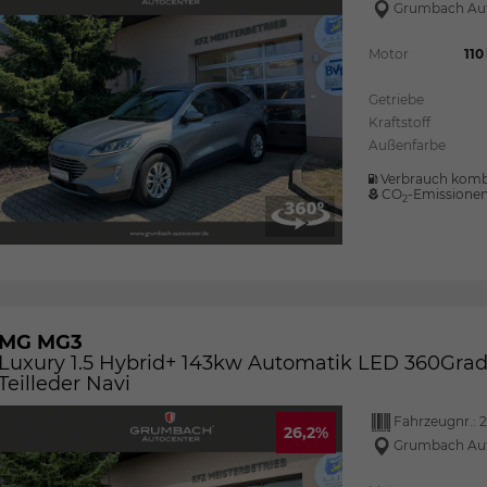
Grumbach Au
Motor
110
Getriebe
Kraftstoff
Außenfarbe
Verbrauch komb
CO
-Emissione
2
MG MG3
Luxury 1.5 Hybrid+ 143kw Automatik LED 360Gra
Teilleder Navi
Fahrzeugnr.:
2
26,2%
Grumbach Au