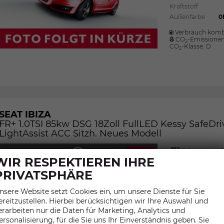
Kraftstoff
Außenfarbe
0
Verbrauch komb
CO
-Emissione
2
CO
-Klasse:
D
2
SEAT IBIZA
FR+ 1.0TSI 85kw DSG 18Zoll FullLED Kessy SafeDri
LightAssist ACC Sitzh. Neues Modell
Fahrzeugnr.:
27,0%
WIR RESPEKTIEREN IHRE
Grumbach Au
PRIVATSPHÄRE
Motor
nsere Website setzt Cookies ein, um unsere Dienste für Sie
ereitzustellen. Hierbei berücksichtigen wir Ihre Auswahl und
Getriebe
erarbeiten nur die Daten für Marketing, Analytics und
Kraftstoff
ersonalisierung, für die Sie uns Ihr Einverständnis geben. Sie