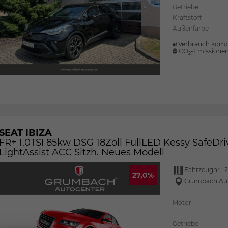
Getriebe
Kraftstoff
Außenfarbe
Verbrauch komb
CO
-Emissione
2
SEAT IBIZA
FR+ 1.0TSI 85kw DSG 18Zoll FullLED Kessy SafeDri
LightAssist ACC Sitzh. Neues Modell
Fahrzeugnr.:
2
27,0%
Grumbach Au
Motor
Getriebe