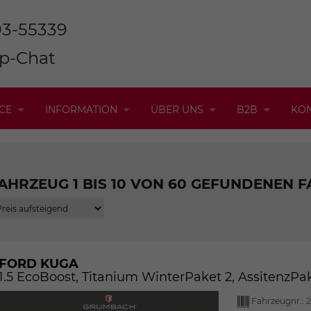
93-55339
p-Chat
CE
INFORMATION
ÜBER UNS
B2B
KO
AHRZEUG 1 BIS 10 VON 60 GEFUNDENEN 
FORD KUGA
1.5 EcoBoost, Titanium WinterPaket 2, AssitenzP
Fahrzeugnr.:
2