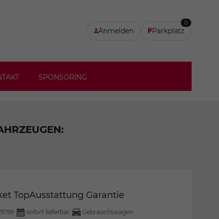
0
Anmelden
Parkplatz
NTAKT
SPONSORING
FAHRZEUGEN:
aket TopAusstattung Garantie
9799
sofort lieferbar
Gebrauchtwagen