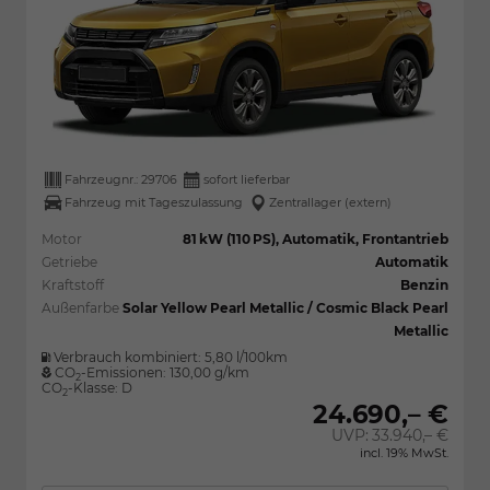
Fahrzeugnr.:
29706
sofort lieferbar
Fahrzeug mit Tageszulassung
Zentrallager (extern)
Motor
81 kW (110 PS), Automatik, Frontantrieb
Getriebe
Automatik
Kraftstoff
Benzin
Außenfarbe
Solar Yellow Pearl Metallic / Cosmic Black Pearl
Metallic
Verbrauch kombiniert:
5,80 l/100km
CO
-Emissionen:
130,00 g/km
2
CO
-Klasse:
D
2
24.690,– €
UVP:
33.940,– €
incl. 19% MwSt.