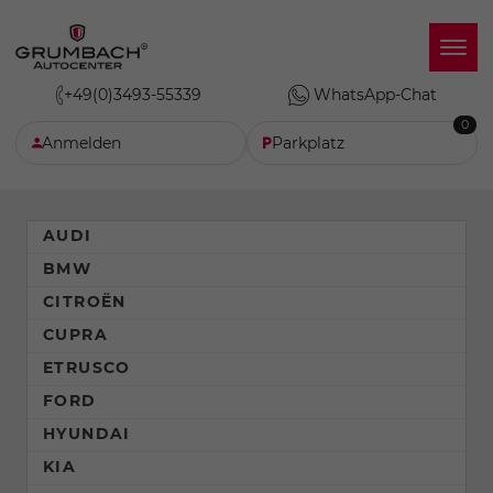
+49(0)3493-55339
WhatsApp-Chat
0
Anmelden
Parkplatz
AUDI
BMW
CITROËN
CUPRA
ETRUSCO
FORD
HYUNDAI
KIA