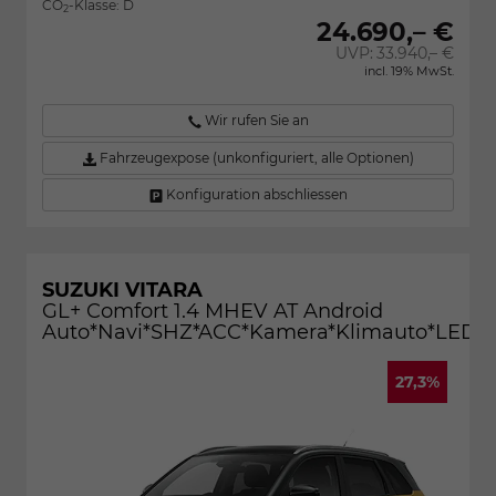
CO
-Klasse:
D
2
24.690,– €
UVP:
33.940,– €
incl. 19% MwSt.
Wir rufen Sie an
Fahrzeugexpose (unkonfiguriert, alle Optionen)
Konfiguration abschliessen
SUZUKI VITARA
GL+ Comfort 1.4 MHEV AT Android
Auto*Navi*SHZ*ACC*Kamera*Klimauto*LED*P
27,3%