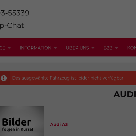
93-55339
p-Chat
CE
INFORMATION
ÜBER UNS
B2B
KO
Das ausgewählte Fahrzeug ist leider nicht verfügbar.
AUD
Audi A3