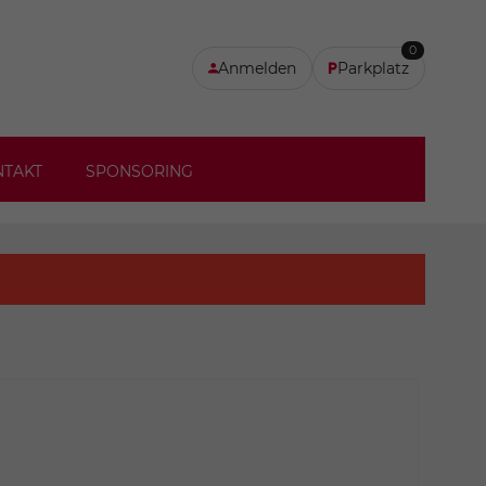
0
Anmelden
Parkplatz
NTAKT
SPONSORING
I