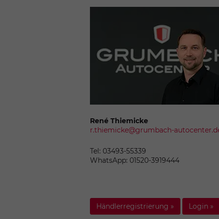
René Thiemicke
r.thiemicke@grumbach-autocenter.d
Tel: 03493-55339
WhatsApp: 01520-3919444
Händlerregistrierung »
Login »