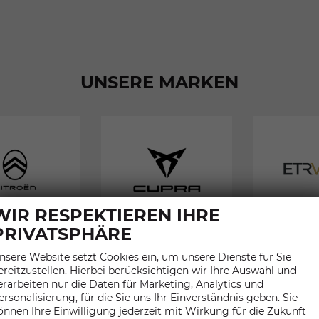
UNSERE MARKEN
EU-
EU-
WIR RESPEKTIEREN IHRE
Neuwagen
Neuwagen
PRIVATSPHÄRE
von
von
Citroën
CUPRA
nsere Website setzt Cookies ein, um unsere Dienste für Sie
ereitzustellen. Hierbei berücksichtigen wir Ihre Auswahl und
konfigurieren
konfigurieren
erarbeiten nur die Daten für Marketing, Analytics und
ersonalisierung, für die Sie uns Ihr Einverständnis geben. Sie
önnen Ihre Einwilligung jederzeit mit Wirkung für die Zukunft