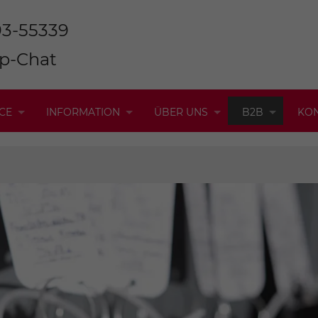
93-55339
p-Chat
CE
INFORMATION
ÜBER UNS
B2B
KO