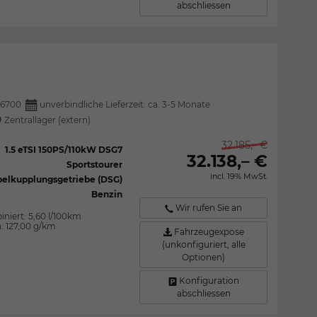
abschliessen
26700
unverbindliche Lieferzeit: ca. 3-5 Monate
Zentrallager (extern)
32.185,– €
1.5 eTSI 150PS/110kW DSG7
32.138,– €
Sportstourer
incl. 19% MwSt.
elkupplungsgetriebe (DSG)
Benzin
Wir rufen Sie an
iniert:
5,60 l/100km
n:
127,00 g/km
Fahrzeugexpose
(unkonfiguriert, alle
Optionen)
Konfiguration
abschliessen