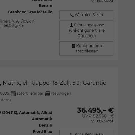
incl. 19% MwSt.
Benzin
Graphene Grau Metallic
Wir rufen Sie an
iniert:
7,40 l/100km
Fahrzeugexpose
n:
168,00 g/km
(unkonfiguriert, alle
Optionen)
Konfiguration
abschliessen
atrix, el. Klappe, 18-Zoll, 5 J.-Garantie
30095
sofort lieferbar
Neuwagen
extern)
36.495,– €
 (204 PS), Automatik, Allrad
UVP:
52.850,– €
Automatik
incl. 19% MwSt.
Benzin
Fiord Blau
Wir rufen Sie an