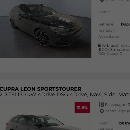
Motor
Getriebe
Dopp
Kraftstoff
Außenfarbe
Verbrauch komb
CO
-Emissione
2
CO
-Klasse:
D
2
CUPRA LEON SPORTSTOURER
2.0 TSI 150 kW 4Drive DSG 4Drive, Navi, Side, Matrix
Fahrzeugnr.:
31,6%
Zentrallager (
Motor
150 kW
Getriebe