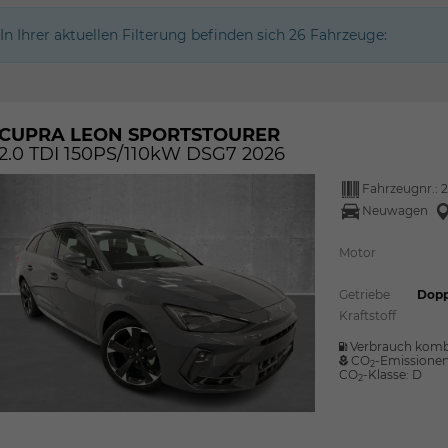
In Ihrer aktuellen Filterung befinden sich
26
Fahrzeuge:
CUPRA LEON SPORTSTOURER
2.0 TDI 150PS/110kW DSG7 2026
Fahrzeugnr.:
2
Neuwagen
Motor
Getriebe
Dopp
Kraftstoff
Verbrauch komb
CO
-Emissione
2
CO
-Klasse:
D
2