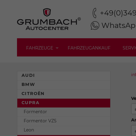
+49(0)34
WhatsAp
FAHRZEUGE
FAHRZEUGANKAUF
SERVI
in
AUDI
BMW
CITROËN
Ve
CUPRA
Formentor
An
Formentor VZ5
Leon