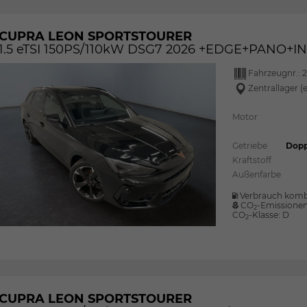
CUPRA LEON SPORTSTOURER
1.5 eTSI 150PS/110kW DSG7 2026 +EDGE+PANO+I
Fahrzeugnr.:
2
Zentrallager (
Motor
Getriebe
Dopp
Kraftstoff
Außenfarbe
Verbrauch komb
CO
-Emissione
2
CO
-Klasse:
D
2
CUPRA LEON SPORTSTOURER