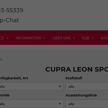
93-55339
p-Chat
CE
INFORMATION
ÜBER UNS
B2B
KO
fo
CUPRA LEON SP
rfügbarkeit, Art
Kraftstoff
trieb
Ausstattungslinie