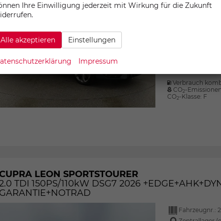
önnen Ihre Einwilligung jederzeit mit Wirkung für die Zukunft
Fahrzeugnr.:
31,5%
iderrufen.
Zentrallager (
Motor
150 kW
Alle akzeptieren
Einstellungen
Getriebe
Kraftstoff
atenschutzerklärung
Impressum
Außenfarbe
Verbrauch komb
CO
-Emissione
2
CO
-Klasse:
F
2
CUPRA LEON SPORTSTOURER
2.0 TDI 150PS/110kW DSG7 2026 +EDGE+AHK+DY
GARANTIE+NOTRAD
Fahrzeugnr.:
Zentrallager (