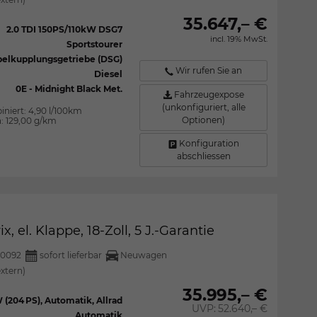
35.647,– €
2.0 TDI 150PS/110kW DSG7
incl. 19% MwSt.
Sportstourer
elkupplungsgetriebe (DSG)
Wir rufen Sie an
Diesel
0E - Midnight Black Met.
Fahrzeugexpose
(unkonfiguriert, alle
iniert:
4,90 l/100km
Optionen)
n:
129,00 g/km
Konfiguration
abschliessen
, el. Klappe, 18-Zoll, 5 J.-Garantie
30092
sofort lieferbar
Neuwagen
extern)
35.995,– €
 (204 PS), Automatik, Allrad
UVP:
52.640,– €
Automatik