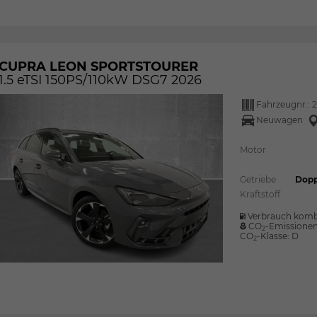
CUPRA LEON SPORTSTOURER
1.5 eTSI 150PS/110kW DSG7 2026
Fahrzeugnr.:
Neuwagen
Motor
Getriebe
Dopp
Kraftstoff
Verbrauch komb
CO
-Emissione
2
CO
-Klasse:
D
2