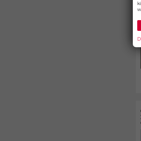
k
w
D