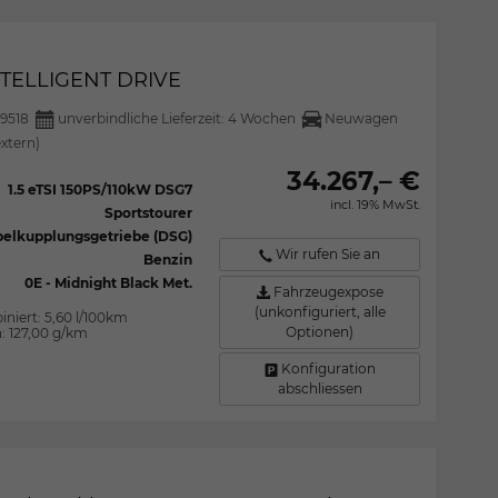
NTELLIGENT DRIVE
9518
unverbindliche Lieferzeit:
4 Wochen
Neuwagen
extern)
34.267,– €
1.5 eTSI 150PS/110kW DSG7
incl. 19% MwSt.
Sportstourer
elkupplungsgetriebe (DSG)
Wir rufen Sie an
Benzin
0E - Midnight Black Met.
Fahrzeugexpose
(unkonfiguriert, alle
iniert:
5,60 l/100km
Optionen)
n:
127,00 g/km
Konfiguration
abschliessen