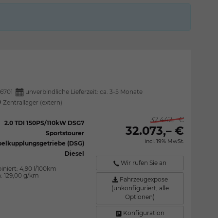
6701
unverbindliche Lieferzeit: ca. 3-5 Monate
Zentrallager (extern)
32.442,– €
2.0 TDI 150PS/110kW DSG7
32.073,– €
Sportstourer
incl. 19% MwSt.
elkupplungsgetriebe (DSG)
Diesel
Wir rufen Sie an
iniert:
4,90 l/100km
n:
129,00 g/km
Fahrzeugexpose
(unkonfiguriert, alle
Optionen)
Konfiguration