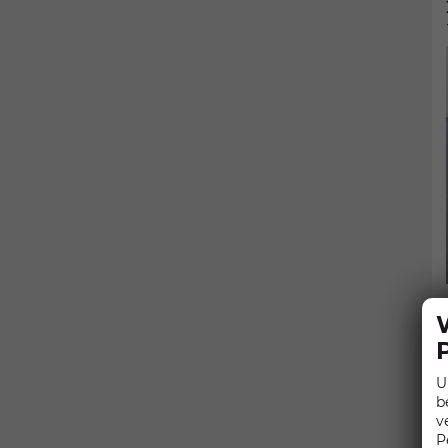
U
b
v
P