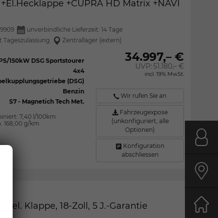
 +El.Hecklappe +CUPRA HD Matrix +NAVI
9909
unverbindliche Lieferzeit:
14 Tage
 Tageszulassung
Zentrallager (extern)
34.997,– €
4PS/150kW DSG Sportstourer
UVP:
51.180,– €
4x4
incl. 19% MwSt.
elkupplungsgetriebe (DSG)
Benzin
Wir rufen Sie an
S7 - Magnetich Tech Met.
Fahrzeugexpose
iniert:
7,40 l/100km
(unkonfiguriert, alle
n:
168,00 g/km
Optionen)
Kont
Konfiguration
abschliessen
Anfa
, el. Klappe, 18-Zoll, 5 J.-Garantie
Start