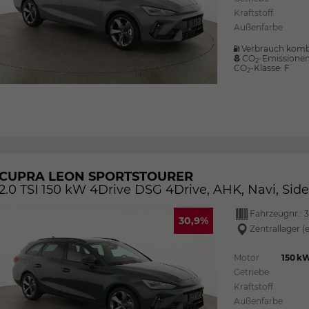
Kraftstoff
Außenfarbe
Verbrauch komb
CO
-Emissione
2
CO
-Klasse:
F
2
CUPRA LEON SPORTSTOURER
2.0 TSI 150 kW 4Drive DSG 4Drive, AHK, Navi, Side, M
Fahrzeugnr.:
30,9%
Zentrallager (
Motor
150 kW
Getriebe
Kraftstoff
Außenfarbe