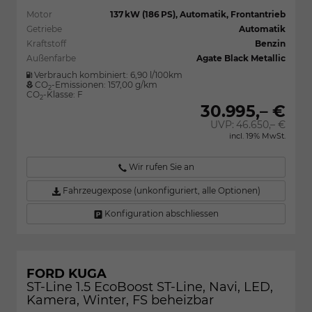
Motor
137 kW (186 PS), Automatik, Frontantrieb
Getriebe
Automatik
Kraftstoff
Benzin
Außenfarbe
Agate Black Metallic
Verbrauch kombiniert:
6,90 l/100km
CO
-Emissionen:
157,00 g/km
2
CO
-Klasse:
F
2
30.995,– €
UVP:
46.650,– €
incl. 19% MwSt.
Wir rufen Sie an
Fahrzeugexpose (unkonfiguriert, alle Optionen)
Konfiguration abschliessen
FORD KUGA
ST-Line 1.5 EcoBoost ST-Line, Navi, LED,
Kamera, Winter, FS beheizbar