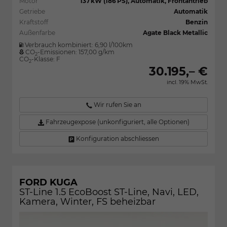
Motor
137 kW (186 PS), Automatik, Frontantrieb
Getriebe
Automatik
Kraftstoff
Benzin
Außenfarbe
Agate Black Metallic
Verbrauch kombiniert:
6,90 l/100km
CO
-Emissionen:
157,00 g/km
2
CO
-Klasse:
F
2
30.195,– €
incl. 19% MwSt.
Wir rufen Sie an
Fahrzeugexpose (unkonfiguriert, alle Optionen)
Konfiguration abschliessen
FORD KUGA
ST-Line 1.5 EcoBoost ST-Line, Navi, LED,
Kamera, Winter, FS beheizbar