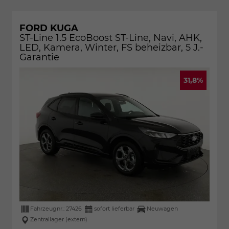
FORD KUGA
ST-Line 1.5 EcoBoost ST-Line, Navi, AHK,
LED, Kamera, Winter, FS beheizbar, 5 J.-
Garantie
31,8%
Fahrzeugnr.:
27426
sofort lieferbar
Neuwagen
Zentrallager (extern)