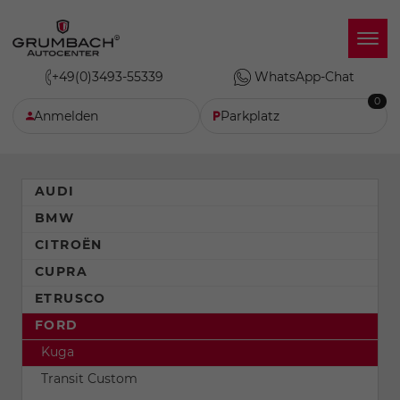
+49(0)3493-55339
WhatsApp-Chat
0
Anmelden
Parkplatz
AUDI
BMW
CITROËN
CUPRA
ETRUSCO
FORD
Kuga
Transit Custom