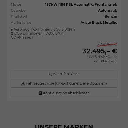
Motor
137 kW (186 PS), Automatik, Frontantrieb
Getriebe
Automatik
Kraftstoff
Benzin
Außenfarbe
Agate Black Metallic
Verbrauch kombiniert:
6,90 l/100km
CO
-Emissionen:
157,00 g/km
2
CO
-Klasse:
F
2
32.995,– €
32.495,– €
UVP:
47.650,– €
incl. 19% MwSt.
Wir rufen Sie an
Fahrzeugexpose (unkonfiguriert, alle Optionen)
Konfiguration abschliessen
UNSERE MARKEN