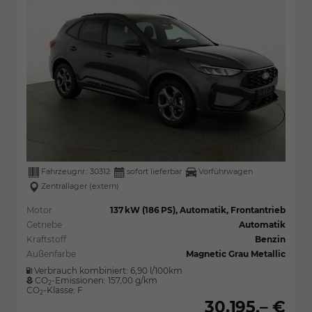
Fahrzeugnr.:
30312
sofort lieferbar
Vorführwagen
Zentrallager (extern)
Motor
137 kW (186 PS), Automatik, Frontantrieb
Getriebe
Automatik
Kraftstoff
Benzin
Außenfarbe
Magnetic Grau Metallic
Verbrauch kombiniert:
6,90 l/100km
CO
-Emissionen:
157,00 g/km
2
CO
-Klasse:
F
2
30.195,– €