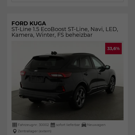
FORD KUGA
ST-Line 1.5 EcoBoost ST-Line, Navi, LED,
Kamera, Winter, FS beheizbar
33,6%
Fahrzeugnr.:
30002
sofort lieferbar
Neuwagen
Zentrallager (extern)