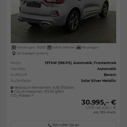
Fahrzeugnr.:
30293
sofort lieferbar
Neuwagen
Zentrallager (extern)
Motor
137 kW (186 PS), Automatik, Frontantrieb
Getriebe
Automatik
Kraftstoff
Benzin
Außenfarbe
Solar Silver Metallic
Verbrauch kombiniert:
6,90 l/100km
CO
-Emissionen:
157,00 g/km
2
CO
-Klasse:
F
2
30.995,– €
UVP:
46.650,– €
incl. 19% MwSt.
Wir rufen Sie an