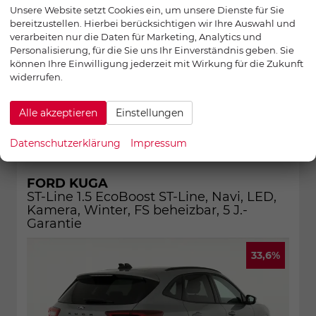
CO
-Klasse:
F
2
Unsere Website setzt Cookies ein, um unsere Dienste für Sie
30.995,– €
bereitzustellen. Hierbei berücksichtigen wir Ihre Auswahl und
UVP:
46.650,– €
verarbeiten nur die Daten für Marketing, Analytics und
incl. 19% MwSt.
Personalisierung, für die Sie uns Ihr Einverständnis geben. Sie
können Ihre Einwilligung jederzeit mit Wirkung für die Zukunft
Wir rufen Sie an
widerrufen.
Fahrzeugexpose (unkonfiguriert, alle Optionen)
Alle akzeptieren
Einstellungen
Konfiguration abschliessen
Datenschutzerklärung
Impressum
FORD KUGA
ST-Line 1.5 EcoBoost ST-Line, Navi, LED,
Kamera, Winter, FS beheizbar, 5 J.-
Garantie
33,6%