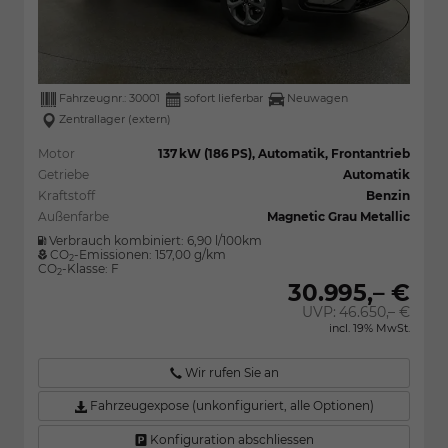
Fahrzeugnr.:
30001
sofort lieferbar
Neuwagen
Zentrallager (extern)
Motor
137 kW (186 PS), Automatik, Frontantrieb
Getriebe
Automatik
Kraftstoff
Benzin
Außenfarbe
Magnetic Grau Metallic
Verbrauch kombiniert:
6,90 l/100km
CO
-Emissionen:
157,00 g/km
2
CO
-Klasse:
F
2
30.995,– €
UVP:
46.650,– €
incl. 19% MwSt.
Wir rufen Sie an
Fahrzeugexpose (unkonfiguriert, alle Optionen)
Konfiguration abschliessen