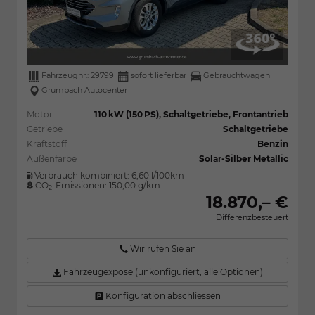
Fahrzeugnr.:
29799
sofort lieferbar
Gebrauchtwagen
Grumbach Autocenter
Motor
110 kW (150 PS), Schaltgetriebe, Frontantrieb
Getriebe
Schaltgetriebe
Kraftstoff
Benzin
Außenfarbe
Solar-Silber Metallic
Verbrauch kombiniert:
6,60 l/100km
CO
-Emissionen:
150,00 g/km
2
18.870,– €
Differenzbesteuert
Wir rufen Sie an
Fahrzeugexpose (unkonfiguriert, alle Optionen)
Konfiguration abschliessen