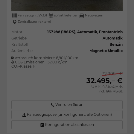
Fahrzeugnr.:
27331
sofort lieferbar
Neuwagen
Zentrallager (extern)
Motor
137 kW (186 PS), Automatik, Frontantrieb
Getriebe
Automatik
Kraftstoff
Benzin
Außenfarbe
Magnetic Metallic
Verbrauch kombiniert:
6,90 l/100km
CO
-Emissionen:
157,00 g/km
2
CO
-Klasse:
F
2
32.995,– €
32.495,– €
UVP:
47.650,– €
incl. 19% MwSt.
Wir rufen Sie an
Fahrzeugexpose (unkonfiguriert, alle Optionen)
Konfiguration abschliessen