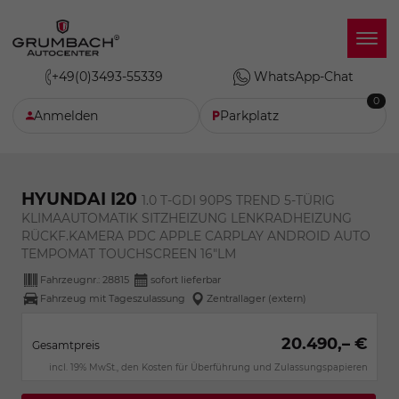
+49(0)3493-55339
WhatsApp-Chat
0
Anmelden
Parkplatz
HYUNDAI I20
1.0 T-GDI 90PS TREND 5-TÜRIG
KLIMAAUTOMATIK SITZHEIZUNG LENKRADHEIZUNG
RÜCKF.KAMERA PDC APPLE CARPLAY ANDROID AUTO
TEMPOMAT TOUCHSCREEN 16"LM
Fahrzeugnr.:
28815
sofort lieferbar
Fahrzeug mit Tageszulassung
Zentrallager (extern)
20.490,– €
Gesamtpreis
incl. 19% MwSt., den Kosten für Überführung und Zulassungspapieren