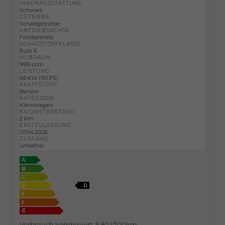
INNENAUSSTATTUNG
Schwarz
GETRIEBE
Schaltgetriebe
ANTRIEBSACHSE
Frontantrieb
SCHADSTOFFKLASSE
Euro 6
HUBRAUM
999 ccm
LEISTUNG
66 kW (90 PS)
KRAFTSTOFF
Benzin
KATEGORIE
Kleinwagen
KILOMETERSTAND
2 km
ERSTZULASSUNG
07.04.2026
ZUSTAND
unfallfrei
Verbrauch kombiniert:
5,80 l/100km