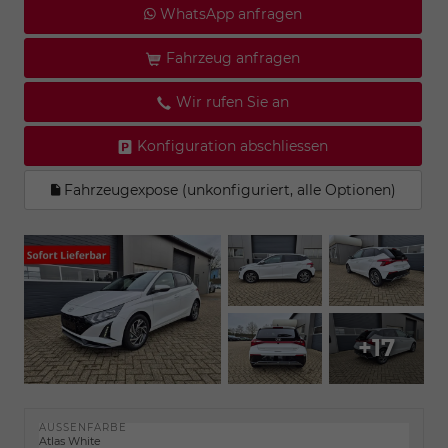
WhatsApp anfragen
Fahrzeug anfragen
Wir rufen Sie an
Konfiguration abschliessen
Fahrzeugexpose (unkonfiguriert, alle Optionen)
+17
AUSSENFARBE
Atlas White