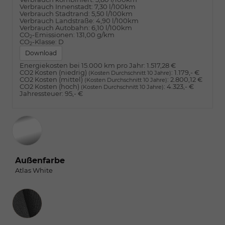
Verbrauch Innenstadt:
7,30 l/100km
Verbrauch Stadtrand:
5,50 l/100km
Verbrauch Landstraße:
4,90 l/100km
Verbrauch Autobahn:
6,10 l/100km
CO
-Emissionen:
131,00 g/km
2
CO
-Klasse:
D
2
Download
Energiekosten bei 15.000 km pro Jahr:
1.517,28 €
CO2 Kosten (niedrig)
:
1.179,- €
(Kosten Durchschnitt 10 Jahre)
CO2 Kosten (mittel)
:
2.800,12 €
(Kosten Durchschnitt 10 Jahre)
CO2 Kosten (hoch)
:
4.323,- €
(Kosten Durchschnitt 10 Jahre)
Jahressteuer:
95,- €
Außenfarbe
Atlas White
Innenausstattung