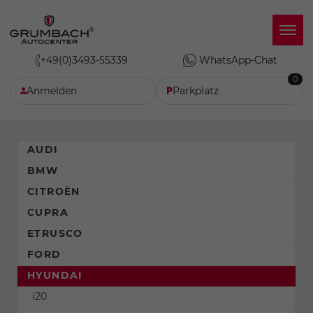
+49(0)3493-55339
WhatsApp-Chat
0
Anmelden
Parkplatz
AUDI
BMW
CITROËN
CUPRA
ETRUSCO
FORD
HYUNDAI
i20