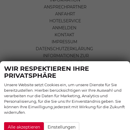
ANSPRECHPARTNER
ANFAHRT
HOTELSERVICE
ANMELDEN
KONTAKT
IMPRESSUM
DATENSCHUTZERKLÄRUNG
INFORMATIONEN ZUR
BARRIEREFREIHEIT
WIR RESPEKTIEREN IHRE
AGB & WIDERRUFSBELEHRUNG
PRIVATSPHÄRE
COOKIE-EINSTELLUNGEN
Unsere Website setzt Cookies ein, um unsere Dienste für Sie
bereitzustellen. Hierbei berücksichtigen wir Ihre Auswahl und
verarbeiten nur die Daten für Marketing, Analytics und
Personalisierung, für die Sie uns Ihr Einverständnis geben. Sie
können Ihre Einwilligung jederzeit mit Wirkung für die Zukunft
widerrufen.
Alle akzeptieren
Einstellungen