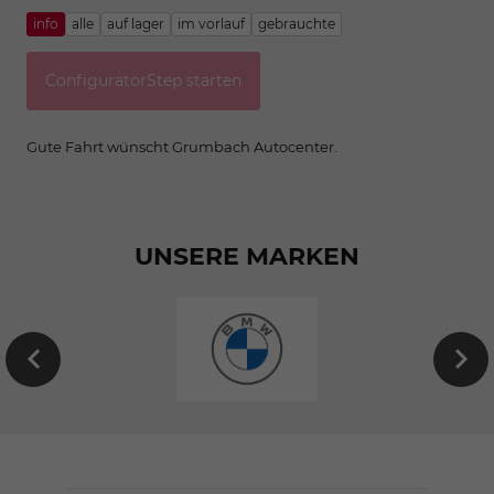
info
alle
auf lager
im vorlauf
gebrauchte
ConfiguratorStep starten
Gute Fahrt wünscht Grumbach Autocenter.
UNSERE MARKEN
EU-
Neuwagen
von
BMW
konfigurieren