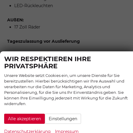
LED-Rückleuchten
AUßEN:
17 Zoll Räder
Tageszulassung vor Auslieferung
WIR RESPEKTIEREN IHRE
Zwischenverkauf und Irrtümer für dieses Angebot sind
PRIVATSPHÄRE
ausdrücklich vorbehalten. Die Fahrzeugbeschreibung
Unsere Website setzt Cookies ein, um unsere Dienste für Sie
dient lediglich der allgemeinen Identifizierung des
bereitzustellen. Hierbei berücksichtigen wir Ihre Auswahl und
Fahrzeuges und stellt keine Gewährleistung im
verarbeiten nur die Daten für Marketing, Analytics und
kaufrechtlichen Sinne dar. Die abgebildete Ausstattung
Personalisierung, für die Sie uns Ihr Einverständnis geben. Sie
können Ihre Einwilligung jederzeit mit Wirkung für die Zukunft
kann im Einzelfall vom tatsächlichen Umfang
widerrufen.
abweichen. Den genauen Ausstattungsumfang erhalten
Sie von unserem Verkaufspersonal. Bitte zögern Sie
Alle akzeptieren
Einstellungen
nicht, uns zu kontaktieren. Wir freuen uns auf Ihre
Anfrage.
Datenschutzerklärung
Impressum