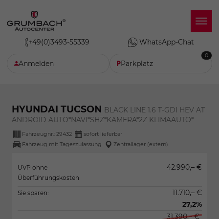
+49(0)3493-55339
WhatsApp-Chat
0
Anmelden
Parkplatz
HYUNDAI TUCSON
BLACK LINE 1.6 T-GDI HEV AT
ANDROID AUTO*NAVI*SHZ*KAMERA*2Z KLIMAAUTO*
Fahrzeugnr.:
29432
sofort lieferbar
Fahrzeug mit Tageszulassung
Zentrallager (extern)
42.990,– €
UVP ohne
Überführungskosten
11.710,– €
Sie sparen:
27,2%
31.390,– €