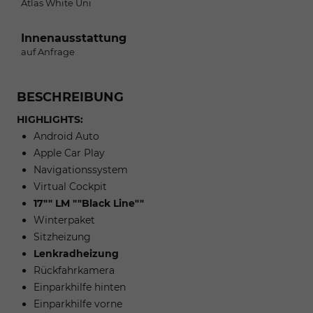
Atlas White Uni
Innenausstattung
auf Anfrage
BESCHREIBUNG
HIGHLIGHTS:
Android Auto
Apple Car Play
Navigationssystem
Virtual Cockpit
17"" LM ""Black Line""
Winterpaket
Sitzheizung
Lenkradheizung
Rückfahrkamera
Einparkhilfe hinten
Einparkhilfe vorne