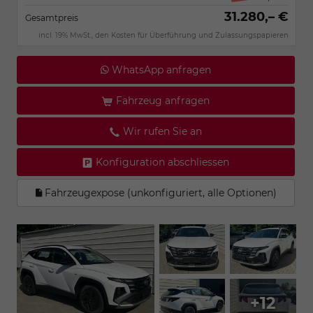
31.280,– €
Gesamtpreis
incl. 19% MwSt., den Kosten für Überführung und Zulassungspapieren
WhatsApp anfragen
Fahrzeug anfragen
Wir rufen Sie an
Konfiguration abschliessen
Fahrzeugexpose (unkonfiguriert, alle Optionen)
+12