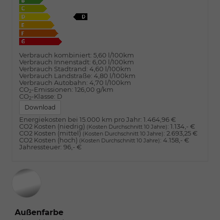
Verbrauch kombiniert:
5,60 l/100km
Verbrauch Innenstadt:
6,00 l/100km
Verbrauch Stadtrand:
4,60 l/100km
Verbrauch Landstraße:
4,80 l/100km
Verbrauch Autobahn:
4,70 l/100km
CO
-Emissionen:
126,00 g/km
2
CO
-Klasse:
D
2
Download
Energiekosten bei 15.000 km pro Jahr:
1.464,96 €
CO2 Kosten (niedrig)
:
1.134,- €
(Kosten Durchschnitt 10 Jahre)
CO2 Kosten (mittel)
:
2.693,25 €
(Kosten Durchschnitt 10 Jahre)
CO2 Kosten (hoch)
:
4.158,- €
(Kosten Durchschnitt 10 Jahre)
Jahressteuer:
96,- €
Außenfarbe