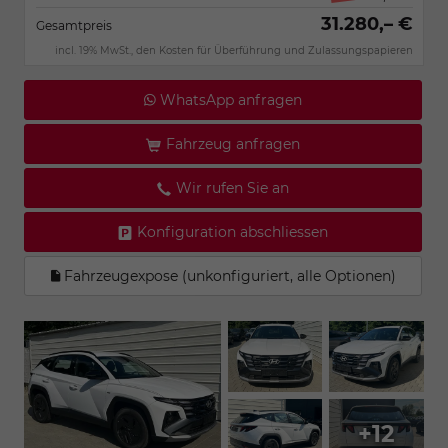
31.280,– €
Gesamtpreis
incl. 19% MwSt., den Kosten für Überführung und Zulassungspapieren
WhatsApp anfragen
Fahrzeug anfragen
Wir rufen Sie an
Konfiguration abschliessen
Fahrzeugexpose (unkonfiguriert, alle Optionen)
+12