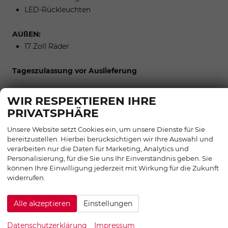
LED-Rückleuchten
AUßEN:
17 Zoll Räder
Tageszulassung vor Auslieferung
WIR RESPEKTIEREN IHRE
Zwischenverkauf und Irrtümer für dieses Angebot sind
PRIVATSPHÄRE
ausdrücklich vorbehalten. Die Fahrzeugbeschreibung
Unsere Website setzt Cookies ein, um unsere Dienste für Sie
dient lediglich der allgemeinen Identifizierung des
bereitzustellen. Hierbei berücksichtigen wir Ihre Auswahl und
Fahrzeuges und stellt keine Gewährleistung im
verarbeiten nur die Daten für Marketing, Analytics und
kaufrechtlichen Sinne dar. Die abgebildete Ausstattung
Personalisierung, für die Sie uns Ihr Einverständnis geben. Sie
können Ihre Einwilligung jederzeit mit Wirkung für die Zukunft
kann im Einzelfall vom tatsächlichen Umfang
widerrufen.
abweichen. Den genauen Ausstattungsumfang erhalten
Sie von unserem Verkaufspersonal. Bitte zögern Sie
Alle akzeptieren
Einstellungen
nicht, uns zu kontaktieren. Wir freuen uns auf Ihre
Anfrage.
Datenschutzerklärung
Impressum