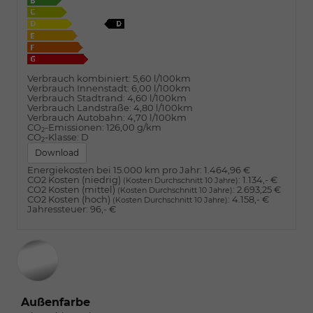
Verbrauch kombiniert:
5,60 l/100km
Verbrauch Innenstadt:
6,00 l/100km
Verbrauch Stadtrand:
4,60 l/100km
Verbrauch Landstraße:
4,80 l/100km
Verbrauch Autobahn:
4,70 l/100km
CO
-Emissionen:
126,00 g/km
2
CO
-Klasse:
D
2
Download
Energiekosten bei 15.000 km pro Jahr:
1.464,96 €
CO2 Kosten (niedrig)
:
1.134,- €
(Kosten Durchschnitt 10 Jahre)
CO2 Kosten (mittel)
:
2.693,25 €
(Kosten Durchschnitt 10 Jahre)
CO2 Kosten (hoch)
:
4.158,- €
(Kosten Durchschnitt 10 Jahre)
Jahressteuer:
96,- €
Außenfarbe