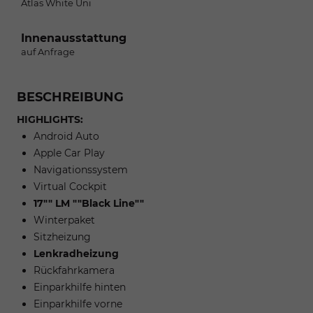
Atlas White Uni
Innenausstattung
auf Anfrage
BESCHREIBUNG
HIGHLIGHTS:
Android Auto
Apple Car Play
Navigationssystem
Virtual Cockpit
17"" LM ""Black Line""
Winterpaket
Sitzheizung
Lenkradheizung
Rückfahrkamera
Einparkhilfe hinten
Einparkhilfe vorne