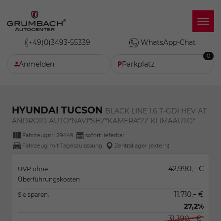
+49(0)3493-55339
WhatsApp-Chat
0
Anmelden
Parkplatz
HYUNDAI TUCSON
BLACK LINE 1.6 T-GDI HEV AT
ANDROID AUTO*NAVI*SHZ*KAMERA*2Z KLIMAAUTO*
Fahrzeugnr.:
29449
sofort lieferbar
Fahrzeug mit Tageszulassung
Zentrallager (extern)
42.990,– €
UVP ohne
Überführungskosten
11.710,– €
Sie sparen:
27,2%
31.390,– €