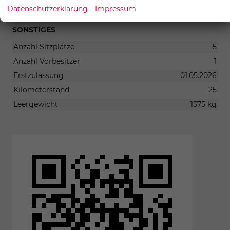
nicht, uns zu kontaktieren. Wir freuen uns auf Ihre
Datenschutzerklärung
Impressum
Anfrage.
SONSTIGES
Anzahl Sitzplätze
5
Anzahl Vorbesitzer
1
Erstzulassung
01.05.2026
Kilometerstand
25
Leergewicht
1575 kg