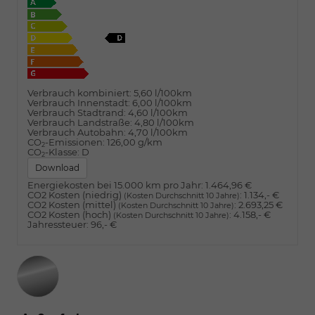
Verbrauch kombiniert:
5,60 l/100km
Verbrauch Innenstadt:
6,00 l/100km
Verbrauch Stadtrand:
4,60 l/100km
Verbrauch Landstraße:
4,80 l/100km
Verbrauch Autobahn:
4,70 l/100km
CO
-Emissionen:
126,00 g/km
2
CO
-Klasse:
D
2
Download
Energiekosten bei 15.000 km pro Jahr:
1.464,96 €
CO2 Kosten (niedrig)
:
1.134,- €
(Kosten Durchschnitt 10 Jahre)
CO2 Kosten (mittel)
:
2.693,25 €
(Kosten Durchschnitt 10 Jahre)
CO2 Kosten (hoch)
:
4.158,- €
(Kosten Durchschnitt 10 Jahre)
Jahressteuer:
96,- €