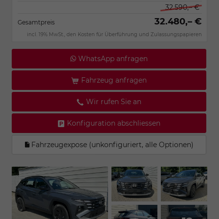
32.590,– €
32.480,– €
Gesamtpreis
incl. 19% MwSt., den Kosten für Überführung und Zulassungspapieren
WhatsApp anfragen
Fahrzeug anfragen
Wir rufen Sie an
Konfiguration abschliessen
Fahrzeugexpose (unkonfiguriert, alle Optionen)