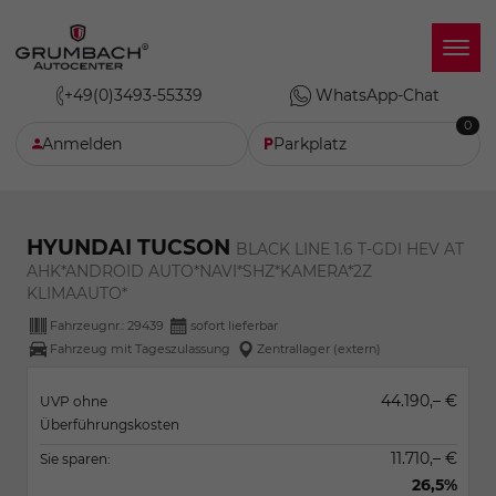
+49(0)3493-55339
WhatsApp-Chat
0
Anmelden
Parkplatz
HYUNDAI TUCSON
BLACK LINE 1.6 T-GDI HEV AT
AHK*ANDROID AUTO*NAVI*SHZ*KAMERA*2Z
KLIMAAUTO*
Fahrzeugnr.:
29439
sofort lieferbar
Fahrzeug mit Tageszulassung
Zentrallager (extern)
44.190,– €
UVP ohne
Überführungskosten
11.710,– €
Sie sparen:
26,5%