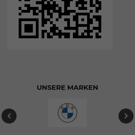
UNSERE MARKEN
EU-
Neuwagen
von