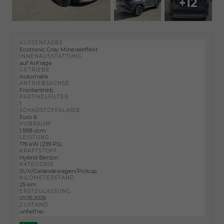
+12
AUSSENFARBE
Ecotronic Gray Mineraleffekt
INNENAUSSTATTUNG
auf Anfrage
GETRIEBE
Automatik
ANTRIEBSACHSE
Frontantrieb
PARTIKELFILTER
1
SCHADSTOFFKLASSE
Euro 6
HUBRAUM
1.598 ccm
LEISTUNG
176 kW (239 PS)
KRAFTSTOFF
Hybrid Benzin
KATEGORIE
SUV/Geländewagen/Pickup
KILOMETERSTAND
25 km
ERSTZULASSUNG
01.05.2026
ZUSTAND
unfallfrei