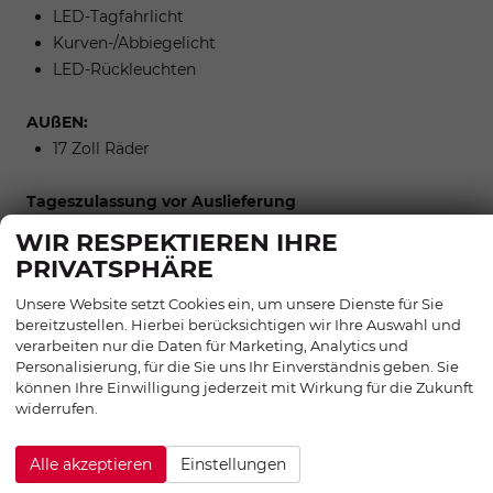
LED-Tagfahrlicht
Kurven-/Abbiegelicht
LED-Rückleuchten
AUßEN:
17 Zoll Räder
Tageszulassung vor Auslieferung
WIR RESPEKTIEREN IHRE
PRIVATSPHÄRE
Zwischenverkauf und Irrtümer für dieses Angebot sind
Unsere Website setzt Cookies ein, um unsere Dienste für Sie
ausdrücklich vorbehalten. Die Fahrzeugbeschreibung
bereitzustellen. Hierbei berücksichtigen wir Ihre Auswahl und
dient lediglich der allgemeinen Identifizierung des
verarbeiten nur die Daten für Marketing, Analytics und
Fahrzeuges und stellt keine Gewährleistung im
Personalisierung, für die Sie uns Ihr Einverständnis geben. Sie
kaufrechtlichen Sinne dar. Die abgebildete Ausstattung
können Ihre Einwilligung jederzeit mit Wirkung für die Zukunft
widerrufen.
kann im Einzelfall vom tatsächlichen Umfang
abweichen. Den genauen Ausstattungsumfang erhalten
Alle akzeptieren
Einstellungen
Sie von unserem Verkaufspersonal. Bitte zögern Sie