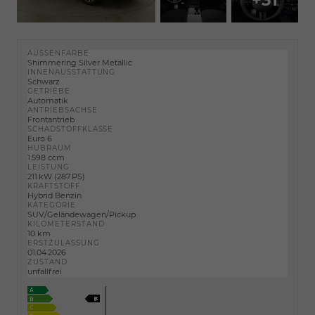
AUSSENFARBE
Shimmering Silver Metallic
INNENAUSSTATTUNG
Schwarz
GETRIEBE
Automatik
ANTRIEBSACHSE
Frontantrieb
SCHADSTOFFKLASSE
Euro 6
HUBRAUM
1.598 ccm
LEISTUNG
211 kW (287 PS)
KRAFTSTOFF
Hybrid Benzin
KATEGORIE
SUV/Geländewagen/Pickup
KILOMETERSTAND
10 km
ERSTZULASSUNG
01.04.2026
ZUSTAND
unfallfrei