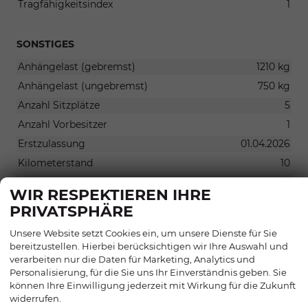
Tragfähigkeitsindex
1
SONSTIGES
Anhängelast (gebremst)
1210 kg
Anhängelast (ungebremst)
750 kg
Anzahl Sitzplätze
5
Anzahl Vorbesitzer
1
Erstzulassung
01.04.2026
Kilometerstand
10
Leergewicht
1958 kg
WIR RESPEKTIEREN IHRE
Nächste Hauptuntersuchung
01.04.2029
PRIVATSPHÄRE
Radstand
2680 mm
Unsere Website setzt Cookies ein, um unsere Dienste für Sie
Stützlast
103 kg
bereitzustellen. Hierbei berücksichtigen wir Ihre Auswahl und
verarbeiten nur die Daten für Marketing, Analytics und
Personalisierung, für die Sie uns Ihr Einverständnis geben. Sie
können Ihre Einwilligung jederzeit mit Wirkung für die Zukunft
widerrufen.