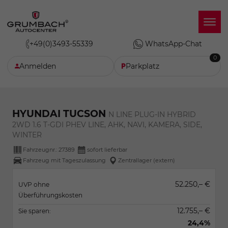
+49(0)3493-55339
WhatsApp-Chat
0
Anmelden
Parkplatz
HYUNDAI TUCSON
N LINE PLUG-IN HYBRID
2WD 1.6 T-GDI PHEV LINE, AHK, NAVI, KAMERA, SIDE,
WINTER
Fahrzeugnr.:
27389
sofort lieferbar
Fahrzeug mit Tageszulassung
Zentrallager (extern)
52.250,– €
UVP ohne
Überführungskosten
12.755,– €
Sie sparen:
24,4%