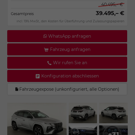
40.495,– €
39.495,– €
Gesamtpreis
incl. 19% MwSt., den Kosten für Überführung und Zulassungspapieren
WhatsApp anfragen
Fahrzeug anfragen
Wir rufen Sie an
Konfiguration abschliessen
Fahrzeugexpose (unkonfiguriert, alle Optionen)
+31