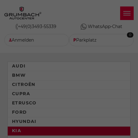
+49(0)3493-55339
WhatsApp-Chat
0
Anmelden
Parkplatz
AUDI
BMW
CITROËN
CUPRA
ETRUSCO
FORD
HYUNDAI
KIA