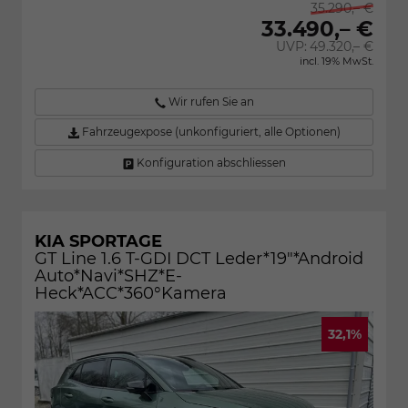
35.290,– €
33.490,– €
UVP:
49.320,– €
incl. 19% MwSt.
Wir rufen Sie an
Fahrzeugexpose (unkonfiguriert, alle Optionen)
Konfiguration abschliessen
KIA SPORTAGE
GT Line 1.6 T-GDI DCT Leder*19"*Android
Auto*Navi*SHZ*E-
Heck*ACC*360°Kamera
32,1%