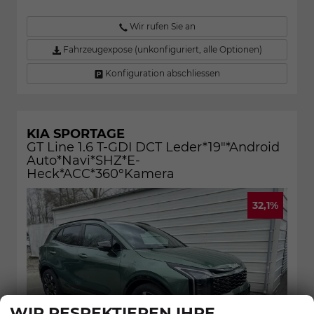
Wir rufen Sie an
Fahrzeugexpose (unkonfiguriert, alle Optionen)
Konfiguration abschliessen
KIA SPORTAGE
GT Line 1.6 T-GDI DCT Leder*19"*Android
Auto*Navi*SHZ*E-
Heck*ACC*360°Kamera
32,1%
WIR RESPEKTIEREN IHRE