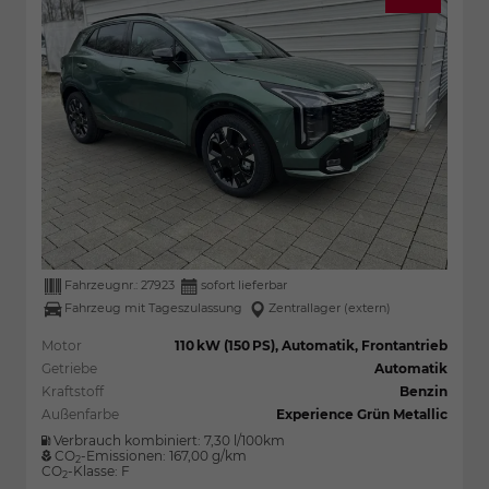
Fahrzeugnr.:
27923
sofort lieferbar
Fahrzeug mit Tageszulassung
Zentrallager (extern)
Motor
110 kW (150 PS), Automatik, Frontantrieb
Getriebe
Automatik
Kraftstoff
Benzin
Außenfarbe
Experience Grün Metallic
Verbrauch kombiniert:
7,30 l/100km
CO
-Emissionen:
167,00 g/km
2
CO
-Klasse:
F
2