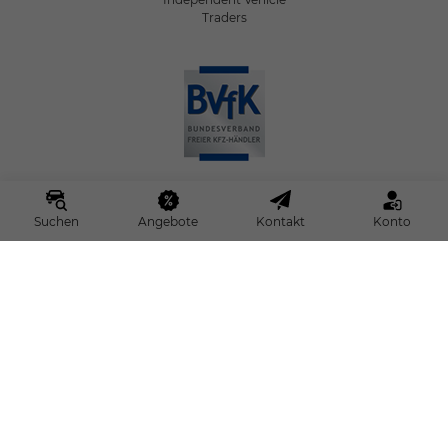
Traders
Bundesverband freier Kfz-
Suchen
Angebote
Kontakt
Konto
Händler e.V.