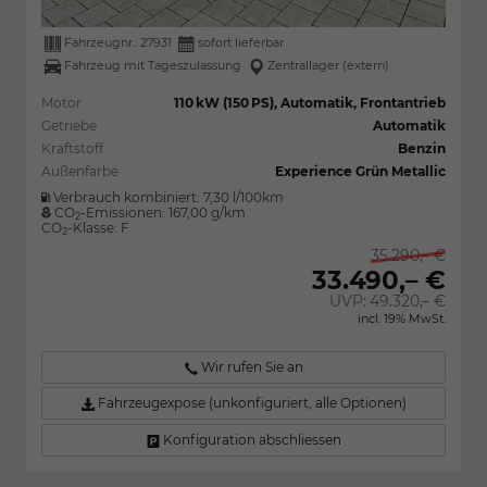
Fahrzeugnr.:
27931
sofort lieferbar
Fahrzeug mit Tageszulassung
Zentrallager (extern)
Motor
110 kW (150 PS), Automatik, Frontantrieb
Getriebe
Automatik
Kraftstoff
Benzin
Außenfarbe
Experience Grün Metallic
Verbrauch kombiniert:
7,30 l/100km
CO
-Emissionen:
167,00 g/km
2
CO
-Klasse:
F
2
35.290,– €
33.490,– €
UVP:
49.320,– €
incl. 19% MwSt.
Wir rufen Sie an
Fahrzeugexpose (unkonfiguriert, alle Optionen)
Konfiguration abschliessen