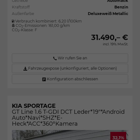
Getriebe
Automatik
Kraftstoff
Benzin
Außenfarbe
Deluxeweiß Metallic
Verbrauch kombiniert:
6,20 l/100km
CO
-Emissionen:
161,00 g/km
2
CO
-Klasse:
F
2
31.490,– €
incl. 19% MwSt.
Wir rufen Sie an
Fahrzeugexpose (unkonfiguriert, alle Optionen)
Konfiguration abschliessen
KIA SPORTAGE
GT Line 1.6 T-GDI DCT Leder*19"*Android
Auto*Navi*SHZ*E-
Heck*ACC*360°Kamera
32,1%