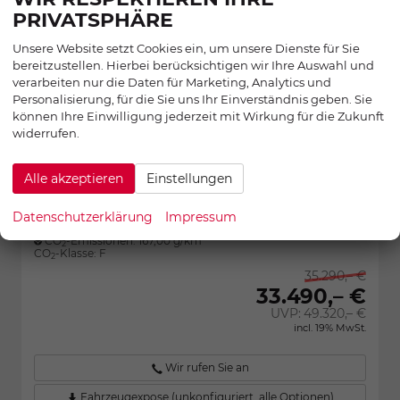
PRIVATSPHÄRE
Unsere Website setzt Cookies ein, um unsere Dienste für Sie
bereitzustellen. Hierbei berücksichtigen wir Ihre Auswahl und
verarbeiten nur die Daten für Marketing, Analytics und
Personalisierung, für die Sie uns Ihr Einverständnis geben. Sie
Fahrzeugnr.:
27930
sofort lieferbar
können Ihre Einwilligung jederzeit mit Wirkung für die Zukunft
Fahrzeug mit Tageszulassung
Zentrallager (extern)
widerrufen.
Motor
110 kW (150 PS), Automatik, Frontantrieb
Getriebe
Automatik
Alle akzeptieren
Einstellungen
Kraftstoff
Benzin
Außenfarbe
Experience Grün Metallic
Datenschutzerklärung
Impressum
Verbrauch kombiniert:
7,30 l/100km
CO
-Emissionen:
167,00 g/km
2
CO
-Klasse:
F
2
35.290,– €
33.490,– €
UVP:
49.320,– €
incl. 19% MwSt.
Wir rufen Sie an
Fahrzeugexpose (unkonfiguriert, alle Optionen)