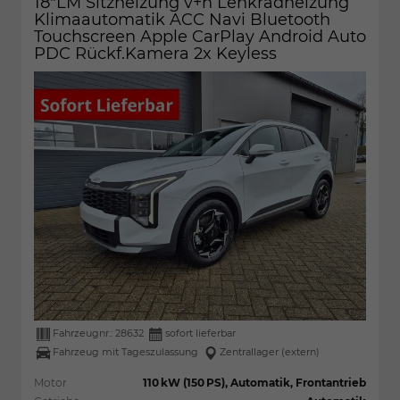
18"LM Sitzheizung v+h Lenkradheizung
Klimaautomatik ACC Navi Bluetooth
Touchscreen Apple CarPlay Android Auto
PDC Rückf.Kamera 2x Keyless
Fahrzeugnr.:
28632
sofort lieferbar
Fahrzeug mit Tageszulassung
Zentrallager (extern)
Motor
110 kW (150 PS), Automatik, Frontantrieb