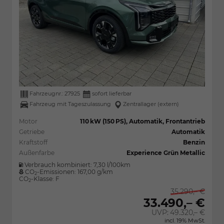
Fahrzeugnr.:
27925
sofort lieferbar
Fahrzeug mit Tageszulassung
Zentrallager (extern)
Motor
110 kW (150 PS), Automatik, Frontantrieb
Getriebe
Automatik
Kraftstoff
Benzin
Außenfarbe
Experience Grün Metallic
Verbrauch kombiniert:
7,30 l/100km
CO
-Emissionen:
167,00 g/km
2
CO
-Klasse:
F
2
35.290,– €
33.490,– €
UVP:
49.320,– €
incl. 19% MwSt.