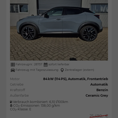
Fahrzeugnr.:
28757
sofort lieferbar
Fahrzeug mit Tageszulassung
Zentrallager (extern)
Motor
84 kW (114 PS), Automatik, Frontantrieb
Getriebe
Automatik
Kraftstoff
Benzin
Außenfarbe
Ceramic Grey
Verbrauch kombiniert:
6,10 l/100km
CO
-Emissionen:
138,00 g/km
2
CO
-Klasse:
E
2
25.490,– €