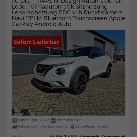
1.0 DIG-T 114PS N-Design Automatik Teil-
Leder Klimaautomatik Sitzheizung
Lenkradheizung PDC v+h Rückf.Kamera
Navi 19"LM Bluetooth Touchscreen Apple
CarPlay Android Auto
Fahrzeugnr.:
28763
sofort lieferbar
Fahrzeug mit Tageszulassung
Zentrallager (extern)
Motor
84 kW (114 PS), Automatik, Frontantrieb