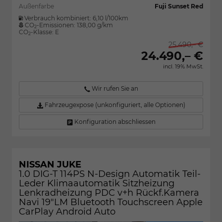
Außenfarbe
Fuji Sunset Red
Verbrauch kombiniert:
6,10 l/100km
CO
-Emissionen:
138,00 g/km
2
CO
-Klasse:
E
2
25.490,– €
24.490,– €
incl. 19% MwSt.
Wir rufen Sie an
Fahrzeugexpose (unkonfiguriert, alle Optionen)
Konfiguration abschliessen
NISSAN JUKE
1.0 DIG-T 114PS N-Design Automatik Teil-
Leder Klimaautomatik Sitzheizung
Lenkradheizung PDC v+h Rückf.Kamera
Navi 19"LM Bluetooth Touchscreen Apple
CarPlay Android Auto