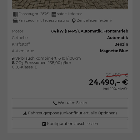
Fahrzeugnr.:
28761
sofort lieferbar
Fahrzeug mit Tageszulassung
Zentrallager (extern)
Motor
84 kW (114 PS), Automatik, Frontantrieb
Getriebe
Automatik
Kraftstoff
Benzin
Außenfarbe
Magnetic Blue
Verbrauch kombiniert:
6,10 l/100km
CO
-Emissionen:
138,00 g/km
2
CO
-Klasse:
E
2
25.490,– €
24.490,– €
incl. 19% MwSt.
Wir rufen Sie an
Fahrzeugexpose (unkonfiguriert, alle Optionen)
Konfiguration abschliessen