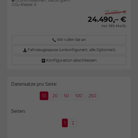
CO
-Emissionen:
138,00 g/km
2
CO
-Klasse:
E
2
25.490,– €
24.490,– €
incl. 19% MwSt.
Wir rufen Sie an
Fahrzeugexpose (unkonfiguriert, alle Optionen)
Konfiguration abschliessen
Datensätze pro Seite:
10
20
50
100
250
Seiten:
1
2