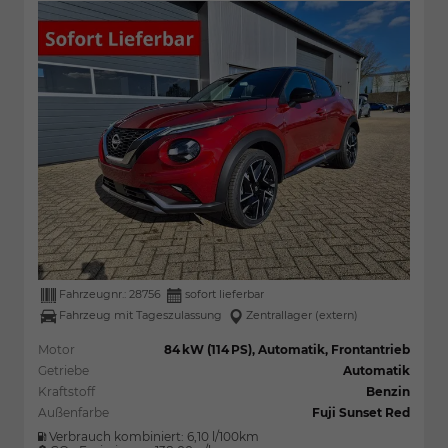
Fahrzeugnr.:
28756
sofort lieferbar
Fahrzeug mit Tageszulassung
Zentrallager (extern)
Motor
84 kW (114 PS), Automatik, Frontantrieb
Getriebe
Automatik
Kraftstoff
Benzin
Außenfarbe
Fuji Sunset Red
Verbrauch kombiniert:
6,10 l/100km