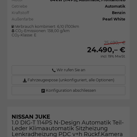
Getriebe
Automatik
Kraftstoff
Benzin
Außenfarbe
Pearl White
Verbrauch kombiniert:
6,10 l/100km
CO
-Emissionen:
138,00 g/km
2
CO
-Klasse:
E
2
25.490,– €
24.490,– €
incl. 19% MwSt.
Wir rufen Sie an
Fahrzeugexpose (unkonfiguriert, alle Optionen)
Konfiguration abschliessen
NISSAN JUKE
1.0 DIG-T 114PS N-Design Automatik Teil-
Leder Klimaautomatik Sitzheizung
Lenkradheizung PDC v+h Rückf.Kamera