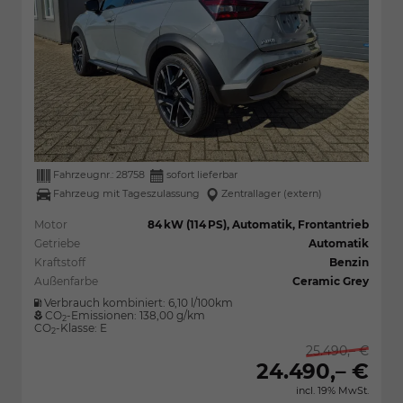
Fahrzeugnr.:
28758
sofort lieferbar
Fahrzeug mit Tageszulassung
Zentrallager (extern)
Motor
84 kW (114 PS), Automatik, Frontantrieb
Getriebe
Automatik
Kraftstoff
Benzin
Außenfarbe
Ceramic Grey
Verbrauch kombiniert:
6,10 l/100km
CO
-Emissionen:
138,00 g/km
2
CO
-Klasse:
E
2
25.490,– €
24.490,– €
incl. 19% MwSt.