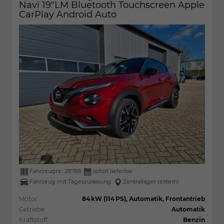
Navi 19"LM Bluetooth Touchscreen Apple
CarPlay Android Auto
Fahrzeugnr.:
28788
sofort lieferbar
Fahrzeug mit Tageszulassung
Zentrallager (extern)
Motor
84 kW (114 PS), Automatik, Frontantrieb
Getriebe
Automatik
Kraftstoff
Benzin