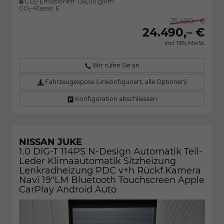
CO
-Emissionen:
138,00 g/km
2
CO
-Klasse:
E
2
25.490,– €
24.490,– €
incl. 19% MwSt.
Wir rufen Sie an
Fahrzeugexpose (unkonfiguriert, alle Optionen)
Konfiguration abschliessen
NISSAN JUKE
1.0 DIG-T 114PS N-Design Automatik Teil-
Leder Klimaautomatik Sitzheizung
Lenkradheizung PDC v+h Rückf.Kamera
Navi 19"LM Bluetooth Touchscreen Apple
CarPlay Android Auto