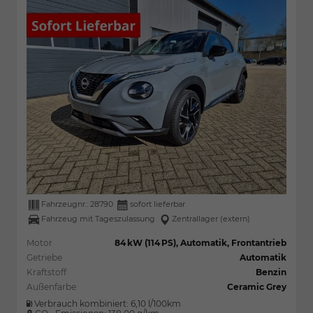
Fahrzeugnr.:
28790
sofort lieferbar
Fahrzeug mit Tageszulassung
Zentrallager (extern)
Motor
84 kW (114 PS), Automatik, Frontantrieb
Getriebe
Automatik
Kraftstoff
Benzin
Außenfarbe
Ceramic Grey
Verbrauch kombiniert:
6,10 l/100km