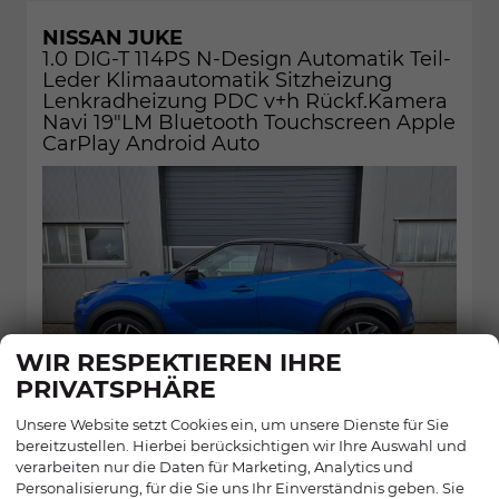
NISSAN JUKE
1.0 DIG-T 114PS N-Design Automatik Teil-
Leder Klimaautomatik Sitzheizung
Lenkradheizung PDC v+h Rückf.Kamera
Navi 19"LM Bluetooth Touchscreen Apple
CarPlay Android Auto
WIR RESPEKTIEREN IHRE
PRIVATSPHÄRE
Unsere Website setzt Cookies ein, um unsere Dienste für Sie
bereitzustellen. Hierbei berücksichtigen wir Ihre Auswahl und
verarbeiten nur die Daten für Marketing, Analytics und
Personalisierung, für die Sie uns Ihr Einverständnis geben. Sie
Fahrzeugnr.:
28762
sofort lieferbar