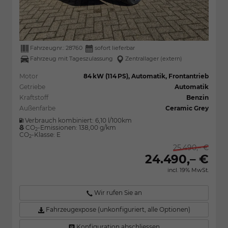
Fahrzeugnr.:
28760
sofort lieferbar
Fahrzeug mit Tageszulassung
Zentrallager (extern)
Motor
84 kW (114 PS), Automatik, Frontantrieb
Getriebe
Automatik
Kraftstoff
Benzin
Außenfarbe
Ceramic Grey
Verbrauch kombiniert:
6,10 l/100km
CO
-Emissionen:
138,00 g/km
2
CO
-Klasse:
E
2
25.490,– €
24.490,– €
incl. 19% MwSt.
Wir rufen Sie an
Fahrzeugexpose (unkonfiguriert, alle Optionen)
Konfiguration abschliessen