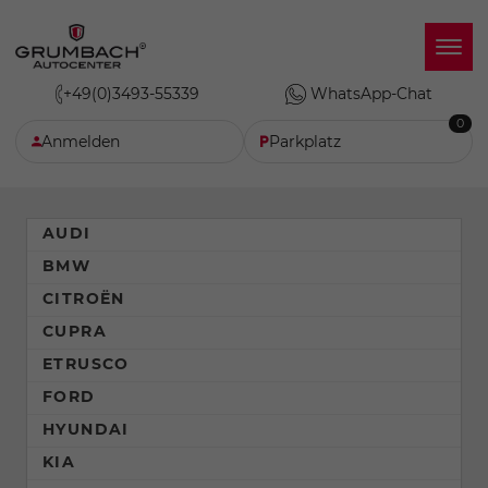
+49(0)3493-55339
WhatsApp-Chat
0
Anmelden
Parkplatz
AUDI
BMW
CITROËN
CUPRA
ETRUSCO
FORD
HYUNDAI
KIA