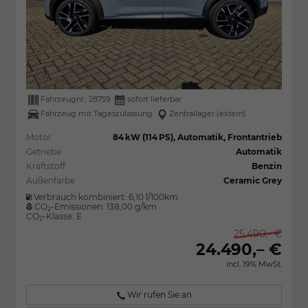
Fahrzeugnr.:
28759
sofort lieferbar
Fahrzeug mit Tageszulassung
Zentrallager (extern)
Motor
84 kW (114 PS), Automatik, Frontantrieb
Getriebe
Automatik
Kraftstoff
Benzin
Außenfarbe
Ceramic Grey
Verbrauch kombiniert:
6,10 l/100km
CO
-Emissionen:
138,00 g/km
2
CO
-Klasse:
E
2
25.490,– €
24.490,– €
incl. 19% MwSt.
Wir rufen Sie an