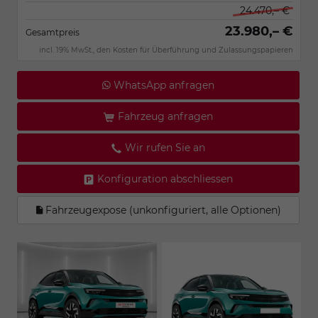
24.470,– €
23.980,– €
Gesamtpreis
incl. 19% MwSt., den Kosten für Überführung und Zulassungspapieren
WhatsApp anfragen
Fahrzeug anfragen
Wir rufen Sie an
Konfiguration abschliessen
Fahrzeugexpose (unkonfiguriert, alle Optionen)