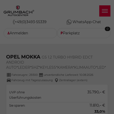
+49(0)3493-55339
WhatsApp-Chat
0
Anmelden
Parkplatz
OPEL MOKKA
GS 1.2 TURBO HYBRID EDCT
ANDROID
AUTO*LEDER*SHZ*KEYLESS*KAMERA*KLIMAAUTO*LED*
Fahrzeugnr.:
29300
unverbindliche Lieferzeit:
10.08.2026
Fahrzeug mit Tageszulassung
Zentrallager (extern)
35.790,– €
UVP ohne
Überführungskosten
11.810,– €
Sie sparen:
33,0%