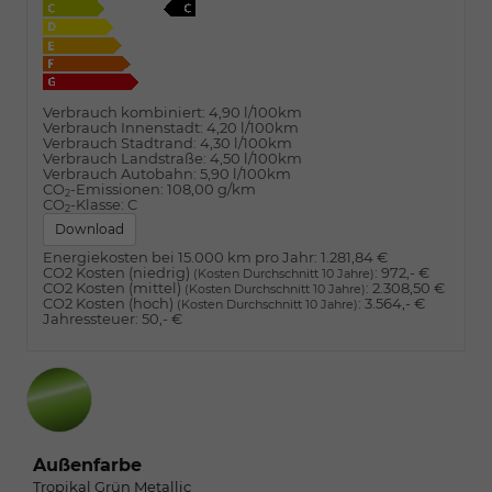
Verbrauch kombiniert:
4,90 l/100km
Verbrauch Innenstadt:
4,20 l/100km
Verbrauch Stadtrand:
4,30 l/100km
Verbrauch Landstraße:
4,50 l/100km
Verbrauch Autobahn:
5,90 l/100km
CO
-Emissionen:
108,00 g/km
2
CO
-Klasse:
C
2
Download
Energiekosten bei 15.000 km pro Jahr:
1.281,84 €
CO2 Kosten (niedrig)
:
972,- €
(Kosten Durchschnitt 10 Jahre)
CO2 Kosten (mittel)
:
2.308,50 €
(Kosten Durchschnitt 10 Jahre)
CO2 Kosten (hoch)
:
3.564,- €
(Kosten Durchschnitt 10 Jahre)
Jahressteuer:
50,- €
Außenfarbe
Tropikal Grün Metallic