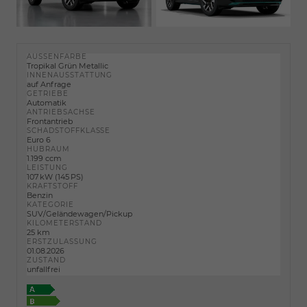
AUSSENFARBE
Tropikal Grün Metallic
INNENAUSSTATTUNG
auf Anfrage
GETRIEBE
Automatik
ANTRIEBSACHSE
Frontantrieb
SCHADSTOFFKLASSE
Euro 6
HUBRAUM
1.199 ccm
LEISTUNG
107 kW (145 PS)
KRAFTSTOFF
Benzin
KATEGORIE
SUV/Geländewagen/Pickup
KILOMETERSTAND
25 km
ERSTZULASSUNG
01.08.2026
ZUSTAND
unfallfrei