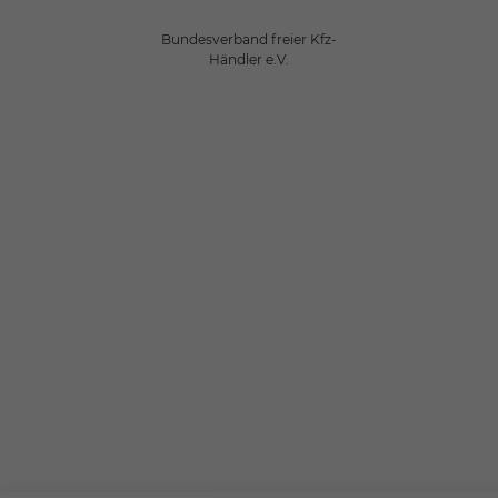
Bundesverband freier Kfz-
Händler e.V.