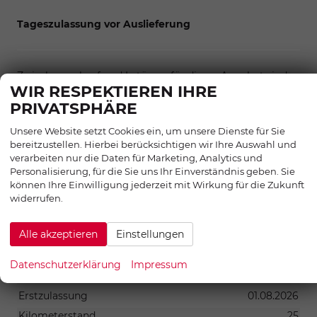
Tageszulassung vor Auslieferung
Zwischenverkauf und Irrtümer für dieses Angebot sind
WIR RESPEKTIEREN IHRE
ausdrücklich vorbehalten. Die Fahrzeugbeschreibung
PRIVATSPHÄRE
dient lediglich der allgemeinen Identifizierung des
Fahrzeuges und stellt keine Gewährleistung im
Unsere Website setzt Cookies ein, um unsere Dienste für Sie
kaufrechtlichen Sinne dar. Die abgebildete Ausstattung
bereitzustellen. Hierbei berücksichtigen wir Ihre Auswahl und
verarbeiten nur die Daten für Marketing, Analytics und
kann im Einzelfall vom tatsächlichen Umfang
Personalisierung, für die Sie uns Ihr Einverständnis geben. Sie
abweichen. Den genauen Ausstattungsumfang erhalten
können Ihre Einwilligung jederzeit mit Wirkung für die Zukunft
Sie von unserem Verkaufspersonal. Bitte zögern Sie
widerrufen.
nicht, uns zu kontaktieren. Wir freuen uns auf Ihre
Anfrage.
Alle akzeptieren
Einstellungen
SONSTIGES
Datenschutzerklärung
Impressum
Anzahl Sitzplätze
5
Erstzulassung
01.08.2026
Kilometerstand
25