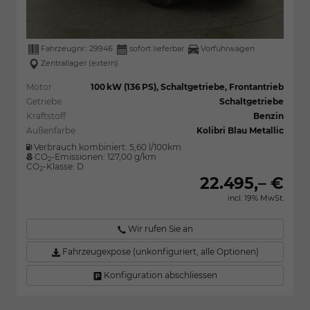
Fahrzeugnr.:
29946
sofort lieferbar
Vorführwagen
Zentrallager (extern)
Motor
100 kW (136 PS), Schaltgetriebe, Frontantrieb
Getriebe
Schaltgetriebe
Kraftstoff
Benzin
Außenfarbe
Kolibri Blau Metallic
Verbrauch kombiniert:
5,60 l/100km
CO
-Emissionen:
127,00 g/km
2
CO
-Klasse:
D
2
22.495,– €
incl. 19% MwSt.
Wir rufen Sie an
Fahrzeugexpose (unkonfiguriert, alle Optionen)
Konfiguration abschliessen