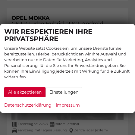
OPEL MOKKA
GS 1.2 Turbo Hybrid eDCT Android
Auto*Leder*SHZ*Kamera*Klimaauto*LED*
WIR RESPEKTIEREN IHRE
PRIVATSPHÄRE
34,9%
Unsere Website setzt Cookies ein, um unsere Dienste für Sie
bereitzustellen. Hierbei berücksichtigen wir Ihre Auswahl und
verarbeiten nur die Daten für Marketing, Analytics und
Personalisierung, für die Sie uns Ihr Einverständnis geben. Sie
können Ihre Einwilligung jederzeit mit Wirkung für die Zukunft
widerrufen.
Alle akzeptieren
Einstellungen
Datenschutzerklärung
Impressum
Fahrzeugnr.:
27827
sofort lieferbar
Fahrzeug mit Tageszulassung
Zentrallager (extern)