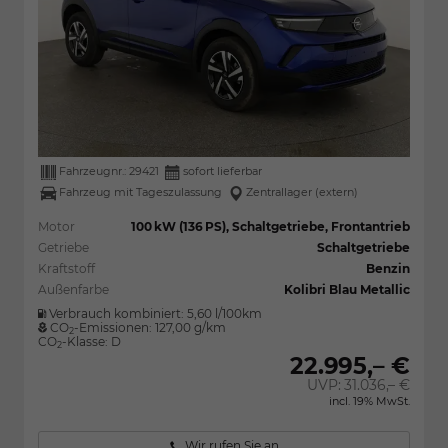
Fahrzeugnr.:
29421
sofort lieferbar
Fahrzeug mit Tageszulassung
Zentrallager (extern)
Motor
100 kW (136 PS), Schaltgetriebe, Frontantrieb
Getriebe
Schaltgetriebe
Kraftstoff
Benzin
Außenfarbe
Kolibri Blau Metallic
Verbrauch kombiniert:
5,60 l/100km
CO
-Emissionen:
127,00 g/km
2
CO
-Klasse:
D
2
22.995,– €
UVP:
31.036,– €
incl. 19% MwSt.
Wir rufen Sie an