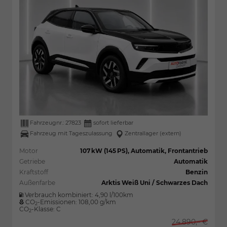
Fahrzeugnr.:
27823
sofort lieferbar
Fahrzeug mit Tageszulassung
Zentrallager (extern)
Motor
107 kW (145 PS), Automatik, Frontantrieb
Getriebe
Automatik
Kraftstoff
Benzin
Außenfarbe
Arktis Weiß Uni / Schwarzes Dach
Verbrauch kombiniert:
4,90 l/100km
CO
-Emissionen:
108,00 g/km
2
CO
-Klasse:
C
2
24.890,– €