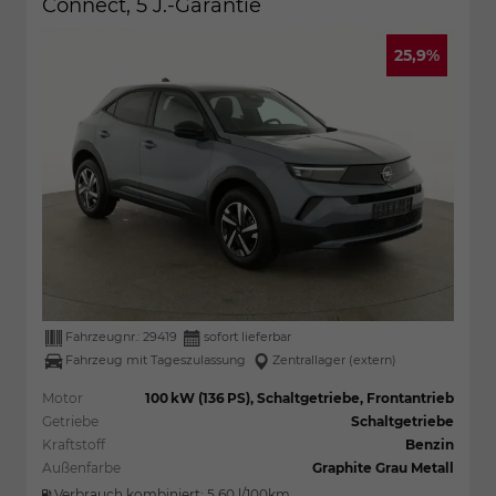
Connect, 5 J.-Garantie
25,9%
Fahrzeugnr.:
29419
sofort lieferbar
Fahrzeug mit Tageszulassung
Zentrallager (extern)
Motor
100 kW (136 PS), Schaltgetriebe, Frontantrieb
Getriebe
Schaltgetriebe
Kraftstoff
Benzin
Außenfarbe
Graphite Grau Metall
Verbrauch kombiniert:
5,60 l/100km