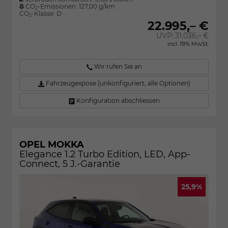
CO
-Emissionen:
127,00 g/km
2
CO
-Klasse:
D
2
22.995,– €
UVP:
31.036,– €
incl. 19% MwSt.
Wir rufen Sie an
Fahrzeugexpose (unkonfiguriert, alle Optionen)
Konfiguration abschliessen
OPEL MOKKA
Elegance 1.2 Turbo Edition, LED, App-
Connect, 5 J.-Garantie
25,9%