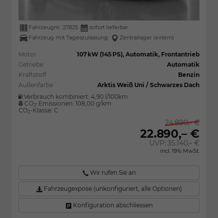
Fahrzeugnr.:
27825
sofort lieferbar
Fahrzeug mit Tageszulassung
Zentrallager (extern)
Motor
107 kW (145 PS), Automatik, Frontantrieb
Getriebe
Automatik
Kraftstoff
Benzin
Außenfarbe
Arktis Weiß Uni / Schwarzes Dach
Verbrauch kombiniert:
4,90 l/100km
CO
-Emissionen:
108,00 g/km
2
CO
-Klasse:
C
2
24.890,– €
22.890,– €
UVP:
35.140,– €
incl. 19% MwSt.
Wir rufen Sie an
Fahrzeugexpose (unkonfiguriert, alle Optionen)
Konfiguration abschliessen