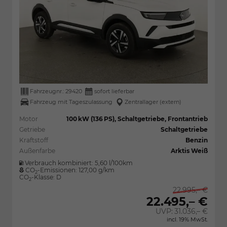
Fahrzeugnr.:
29420
sofort lieferbar
Fahrzeug mit Tageszulassung
Zentrallager (extern)
Motor
100 kW (136 PS), Schaltgetriebe, Frontantrieb
Getriebe
Schaltgetriebe
Kraftstoff
Benzin
Außenfarbe
Arktis Weiß
Verbrauch kombiniert:
5,60 l/100km
CO
-Emissionen:
127,00 g/km
2
CO
-Klasse:
D
2
22.995,– €
22.495,– €
UVP:
31.036,– €
incl. 19% MwSt.