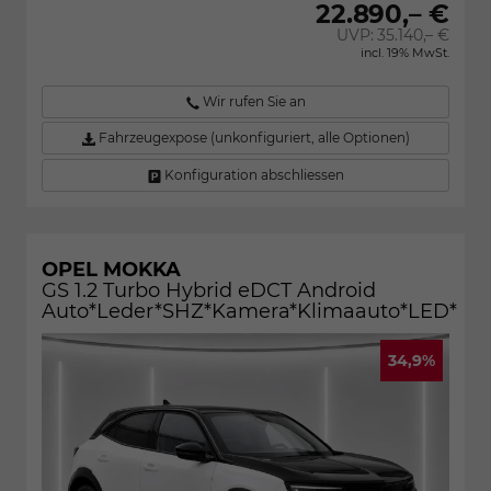
22.890,– €
UVP:
35.140,– €
incl. 19% MwSt.
Wir rufen Sie an
Fahrzeugexpose (unkonfiguriert, alle Optionen)
Konfiguration abschliessen
OPEL MOKKA
GS 1.2 Turbo Hybrid eDCT Android
Auto*Leder*SHZ*Kamera*Klimaauto*LED*
34,9%