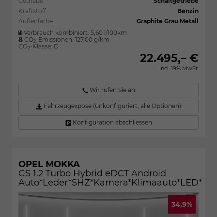
Getriebe
Schaltgetriebe
Kraftstoff
Benzin
Außenfarbe
Graphite Grau Metall
Verbrauch kombiniert:
5,60 l/100km
CO
-Emissionen:
127,00 g/km
2
CO
-Klasse:
D
2
22.495,– €
incl. 19% MwSt.
Wir rufen Sie an
Fahrzeugexpose (unkonfiguriert, alle Optionen)
Konfiguration abschliessen
OPEL MOKKA
GS 1.2 Turbo Hybrid eDCT Android
Auto*Leder*SHZ*Kamera*Klimaauto*LED*
34,9%