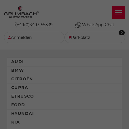
+49(0)3493-55339
WhatsApp-Chat
0
Anmelden
Parkplatz
AUDI
BMW
CITROËN
CUPRA
ETRUSCO
FORD
HYUNDAI
KIA