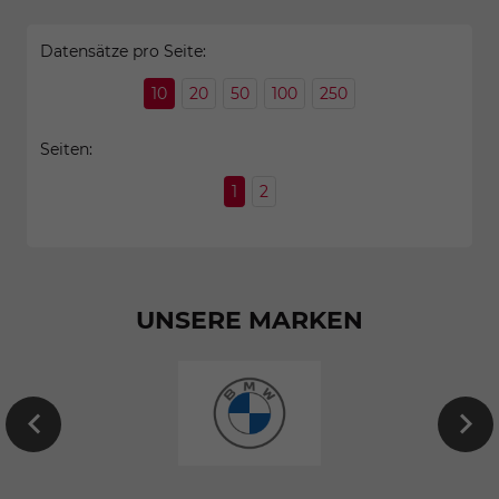
Datensätze pro Seite:
10
20
50
100
250
Seiten:
1
2
UNSERE MARKEN
EU-
Neuwagen
von