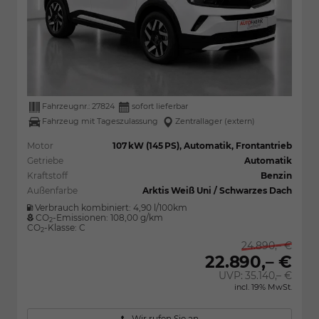
Fahrzeugnr.:
27824
sofort lieferbar
Fahrzeug mit Tageszulassung
Zentrallager (extern)
Motor
107 kW (145 PS), Automatik, Frontantrieb
Getriebe
Automatik
Kraftstoff
Benzin
Außenfarbe
Arktis Weiß Uni / Schwarzes Dach
Verbrauch kombiniert:
4,90 l/100km
CO
-Emissionen:
108,00 g/km
2
CO
-Klasse:
C
2
24.890,– €
22.890,– €
UVP:
35.140,– €
incl. 19% MwSt.
Wir rufen Sie an