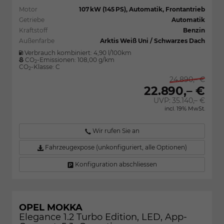
Motor
107 kW (145 PS), Automatik, Frontantrieb
Getriebe
Automatik
Kraftstoff
Benzin
Außenfarbe
Arktis Weiß Uni / Schwarzes Dach
Verbrauch kombiniert:
4,90 l/100km
CO
-Emissionen:
108,00 g/km
2
CO
-Klasse:
C
2
24.890,– €
22.890,– €
UVP:
35.140,– €
incl. 19% MwSt.
Wir rufen Sie an
Fahrzeugexpose (unkonfiguriert, alle Optionen)
Konfiguration abschliessen
OPEL MOKKA
Elegance 1.2 Turbo Edition, LED, App-