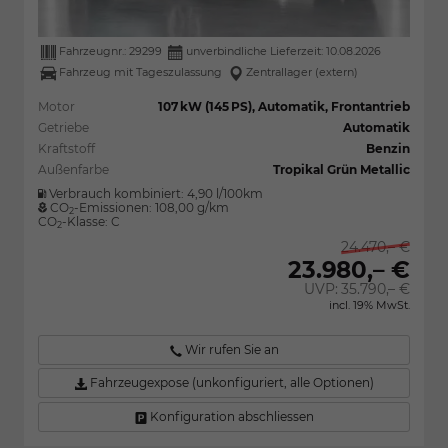
Fahrzeugnr.:
29299
unverbindliche Lieferzeit:
10.08.2026
Fahrzeug mit Tageszulassung
Zentrallager (extern)
Motor
107 kW (145 PS), Automatik, Frontantrieb
Getriebe
Automatik
Kraftstoff
Benzin
Außenfarbe
Tropikal Grün Metallic
Verbrauch kombiniert:
4,90 l/100km
CO
-Emissionen:
108,00 g/km
2
CO
-Klasse:
C
2
24.470,– €
23.980,– €
UVP:
35.790,– €
incl. 19% MwSt.
Wir rufen Sie an
Fahrzeugexpose (unkonfiguriert, alle Optionen)
Konfiguration abschliessen