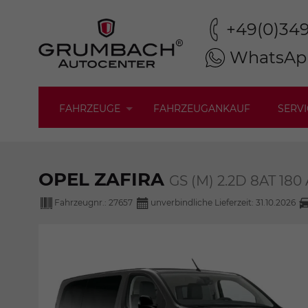
+49(0)34
WhatsAp
FAHRZEUGE
FAHRZEUGANKAUF
SERVI
OPEL ZAFIRA
GS (M) 2.2D 8AT 
Fahrzeugnr.:
27657
unverbindliche Lieferzeit:
31.10.2026