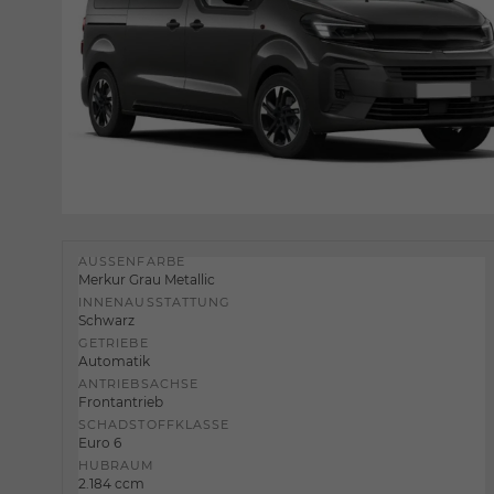
AUSSENFARBE
Merkur Grau Metallic
INNENAUSSTATTUNG
Schwarz
GETRIEBE
Automatik
ANTRIEBSACHSE
Frontantrieb
SCHADSTOFFKLASSE
Euro 6
HUBRAUM
2.184 ccm