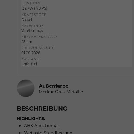
LEISTUNG
132 kW (179 PS)
KRAFTSTOFF
Diesel
KATEGORIE
Van/Minibus
KILOMETERSTAND
25 km
ERSTZULASSUNG
01.08.2026
ZUSTAND
unfallfrei
Außenfarbe
Merkur Grau Metallic
BESCHREIBUNG
HIGHLIGHTS:
AHK Abnehmbar
Webasto Standheizung