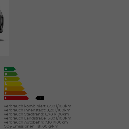
Verbrauch kombiniert:
6,90 l/100km
Verbrauch Innenstadt:
9,20 l/100km
Verbrauch Stadtrand:
6,70 l/100km
Verbrauch Landstraße:
5,80 l/100km
Verbrauch Autobahn:
7,10 l/100km
CO
-Emissionen:
181,00 g/km
2