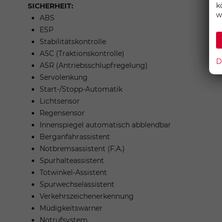
k
SICHERHEIT:
w
ABS
ESP
Stabilitätskontrolle
ASC (Traktionskontrolle)
D
ASR (Antriebsschlupfregelung)
Servolenkung
Start-/Stopp-Automatik
Lichtsensor
Regensensor
Innenspiegel automatisch abblendbar
Berganfahrassistent
Notbremsassistent (F.A.)
Spurhalteassistent
Totwinkel-Assistent
Spurwechselassistent
Verkehrszeichenerkennung
Müdigkeitswarner
Notrufsystem