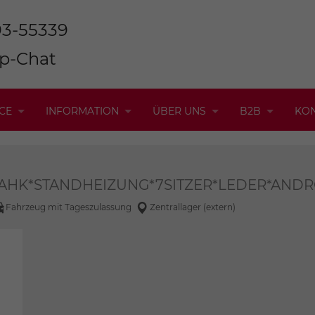
93-55339
p-Chat
CE
INFORMATION
ÜBER UNS
B2B
KO
180 AHK*STANDHEIZUNG*7SITZER*LEDER*AN
Fahrzeug mit Tageszulassung
Zentrallager (extern)