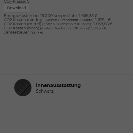
CO
-Klasse:
G
2
Download
Energiekosten bei 15.000 km pro Jahr:
1.666,35 €
CO2 Kosten (niedrig)
:
1.629,- €
(Kosten Durchschnitt 10 Jahre)
CO2 Kosten (mittel)
:
3.868,88 €
(Kosten Durchschnitt 10 Jahre)
CO2 Kosten (hoch)
:
5.973,- €
(Kosten Durchschnitt 10 Jahre)
Jahressteuer:
421,- €
Innenausstattung
Innenausstattung
Schwarz