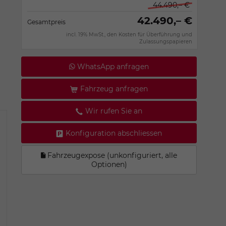
44.490,– €
42.490,– €
Gesamtpreis
incl. 19% MwSt., den Kosten für Überführung und
Zulassungspapieren
WhatsApp anfragen
Fahrzeug anfragen
Wir rufen Sie an
Konfiguration abschliessen
Fahrzeugexpose (unkonfiguriert, alle
Optionen)