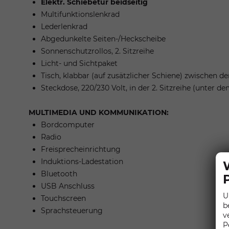
Elektr. Schiebetür beidseitig
Multifunktionslenkrad
Lederlenkrad
Abgedunkelte Seiten-/Heckscheibe
Sonnenschutzrollos, 2. Sitzreihe
Licht- und Sichtpaket
Tisch, klabbar (auf zusätzlicher Schiene) zwischen de
Steckdose, 220/230 Volt, in der 2. Sitzreihe (unter de
MULTIMEDIA UND KOMMUNIKATION:
Bordcomputer
Radio
Freisprecheinrichtung
Induktions-Ladestation
Bluetooth
USB Anschluss
U
Touchscreen
b
Sprachsteuerung
v
P