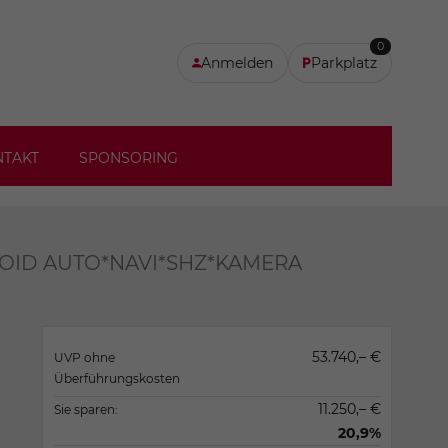
0
Anmelden
Parkplatz
NTAKT
SPONSORING
DROID AUTO*NAVI*SHZ*KAMERA
53.740,– €
UVP ohne
Überführungskosten
11.250,– €
Sie sparen:
20,9%