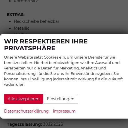
Komfortsitz
EXTRAS:
Heckscheibe beheizbar
Metallic
LM-Felgen
WIR RESPEKTIEREN IHRE
Sommerreifen
PRIVATSPHÄRE
Tire-Mobility Set
Reifendruckkontrolle
Unsere Website setzt Cookies ein, um unsere Dienste für Sie
LED-Tagfahrlicht
bereitzustellen. Hierbei berücksichtigen wir Ihre Auswahl und
verarbeiten nur die Daten für Marketing, Analytics und
Garantie
Personalisierung, für die Sie uns Ihr Einverständnis geben. Sie
Scheckheftgepflegt
können Ihre Einwilligung jederzeit mit Wirkung für die Zukunft
Nichtraucherfahrzeug
widerrufen.
LED-Rückleuchten
Alle akzeptieren
Einstellungen
AUßEN:
18 Zoll Räder
Datenschutzerklärung
Impressum
Tageszulassung:
30.12.2025