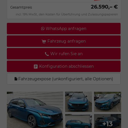
26.590,– €
Gesamtpreis
incl. 19% MwSt., den Kosten für Überführung und Zulassungspapieren
WhatsApp anfragen
Fahrzeug anfragen
Wir rufen Sie an
Konfiguration abschliessen
Fahrzeugexpose (unkonfiguriert, alle Optionen)
+13