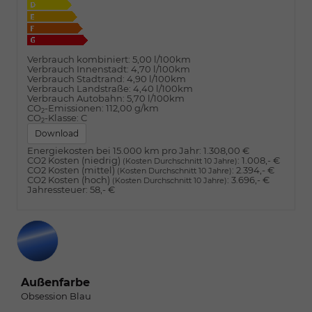
Verbrauch kombiniert:
5,00 l/100km
Verbrauch Innenstadt:
4,70 l/100km
Verbrauch Stadtrand:
4,90 l/100km
Verbrauch Landstraße:
4,40 l/100km
Verbrauch Autobahn:
5,70 l/100km
CO
-Emissionen:
112,00 g/km
2
CO
-Klasse:
C
2
Download
Energiekosten bei 15.000 km pro Jahr:
1.308,00 €
CO2 Kosten (niedrig)
:
1.008,- €
(Kosten Durchschnitt 10 Jahre)
CO2 Kosten (mittel)
:
2.394,- €
(Kosten Durchschnitt 10 Jahre)
CO2 Kosten (hoch)
:
3.696,- €
(Kosten Durchschnitt 10 Jahre)
Jahressteuer:
58,- €
Außenfarbe
Obsession Blau