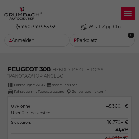
+49(0)3493-55339
WhatsApp-Chat
0
Anmelden
Parkplatz
PEUGEOT 308
HYBRID 145 GT E-DCS6
*PANO*360*TOP ANGEBOT
Fahrzeugnr.:
27615
sofort lieferbar
Fahrzeug mit Tageszulassung
Zentrallager (extern)
45.360,– €
UVP ohne
Überführungskosten
18.770,– €
Sie sparen:
41,4%
27.790,– €