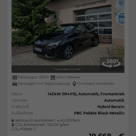
Fahrzeugnr.:
29254
sofort lieferbar
Neuwagen mit Tageszulassung
Grumbach Autocenter
Motor
143 kW (194 PS), Automatik, Frontantrieb
Getriebe
Automatik
Kraftstoff
Hybrid Benzin
Außenfarbe
PBC Pebble Black Metallic
Verbrauch kombiniert:
4,40 l/100km
CO
-Emissionen:
100,00 g/km
2
CO
-Klasse:
C
2