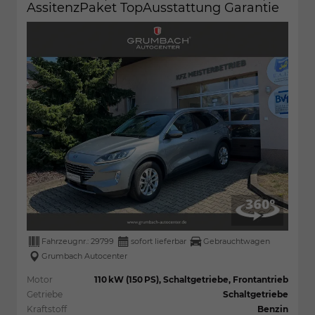
AssitenzPaket TopAusstattung Garantie
Fahrzeugnr.:
29799
sofort lieferbar
Gebrauchtwagen
Grumbach Autocenter
Motor
110 kW (150 PS), Schaltgetriebe, Frontantrieb
Getriebe
Schaltgetriebe
Kraftstoff
Benzin