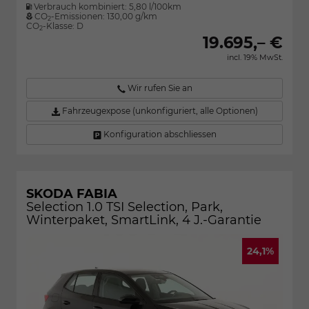
Verbrauch kombiniert:
5,80 l/100km
CO
-Emissionen:
130,00 g/km
2
CO
-Klasse:
D
2
19.695,– €
incl. 19% MwSt.
Wir rufen Sie an
Fahrzeugexpose (unkonfiguriert, alle Optionen)
Konfiguration abschliessen
SKODA FABIA
Selection 1.0 TSI Selection, Park,
Winterpaket, SmartLink, 4 J.-Garantie
24,1%