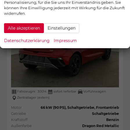
Personalisierung, für die Sie uns Ihr Einverständnis geben. Sie
AppConnect, Winter, 16-Zoll, sofort
können Ihre Einwilligung jederzeit mit Wirkung für die Zukunft
widerrufen.
Alle akzeptieren
Einstellungen
Datenschutzerklärung
Impressum
Fahrzeugnr.:
30014
sofort lieferbar
Vorführwagen
Zentrallager (extern)
Motor
66 kW (90 PS), Schaltgetriebe, Frontantrieb
Getriebe
Schaltgetriebe
Kraftstoff
Benzin
Außenfarbe
Dragon Red Metallic