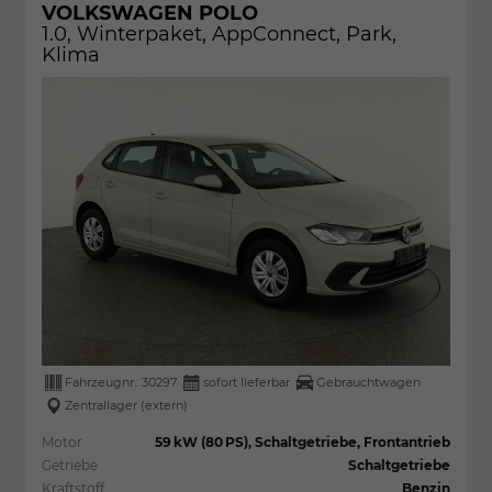
VOLKSWAGEN POLO
1.0, Winterpaket, AppConnect, Park,
Klima
Fahrzeugnr.:
30297
sofort lieferbar
Gebrauchtwagen
Zentrallager (extern)
Motor
59 kW (80 PS), Schaltgetriebe, Frontantrieb
Getriebe
Schaltgetriebe
Kraftstoff
Benzin