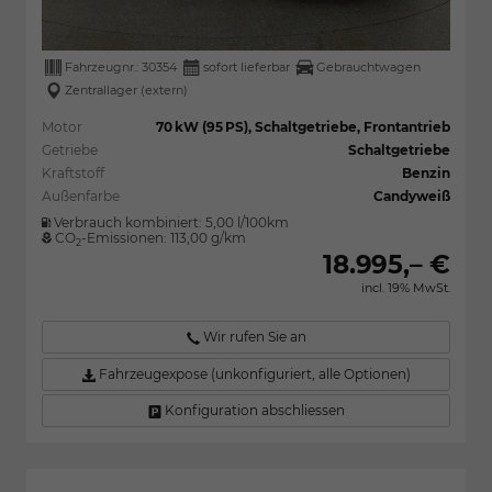
Fahrzeugnr.:
30354
sofort lieferbar
Gebrauchtwagen
Zentrallager (extern)
Motor
70 kW (95 PS), Schaltgetriebe, Frontantrieb
Getriebe
Schaltgetriebe
Kraftstoff
Benzin
Außenfarbe
Candyweiß
Verbrauch kombiniert:
5,00 l/100km
CO
-Emissionen:
113,00 g/km
2
18.995,– €
incl. 19% MwSt.
Wir rufen Sie an
Fahrzeugexpose (unkonfiguriert, alle Optionen)
Konfiguration abschliessen