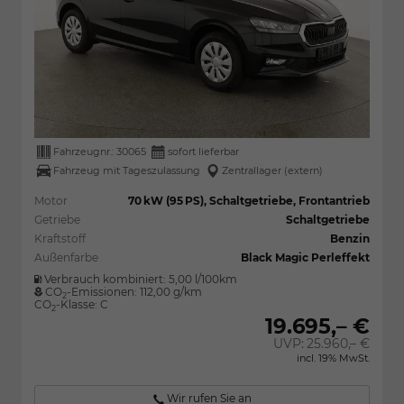
Fahrzeugnr.:
30065
sofort lieferbar
Fahrzeug mit Tageszulassung
Zentrallager (extern)
Motor
70 kW (95 PS), Schaltgetriebe, Frontantrieb
Getriebe
Schaltgetriebe
Kraftstoff
Benzin
Außenfarbe
Black Magic Perleffekt
Verbrauch kombiniert:
5,00 l/100km
CO
-Emissionen:
112,00 g/km
2
CO
-Klasse:
C
2
19.695,– €
UVP:
25.960,– €
incl. 19% MwSt.
Wir rufen Sie an