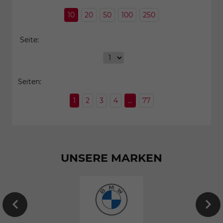
10
20
50
100
250
Seite:
Seiten:
1
2
3
4
...
77
UNSERE MARKEN
EU-
Neuwagen