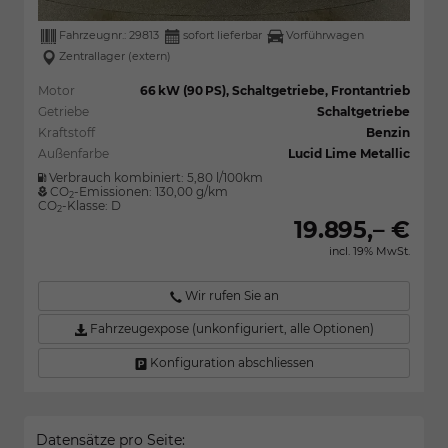
Fahrzeugnr.:
29813
sofort lieferbar
Vorführwagen
Zentrallager (extern)
Motor
66 kW (90 PS), Schaltgetriebe, Frontantrieb
Getriebe
Schaltgetriebe
Kraftstoff
Benzin
Außenfarbe
Lucid Lime Metallic
Verbrauch kombiniert:
5,80 l/100km
CO
-Emissionen:
130,00 g/km
2
CO
-Klasse:
D
2
19.895,– €
incl. 19% MwSt.
Wir rufen Sie an
Fahrzeugexpose (unkonfiguriert, alle Optionen)
Konfiguration abschliessen
Datensätze pro Seite: