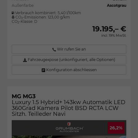
Außenfarbe
Ascotgrau
Verbrauch kombiniert:
5,40 l/100km
CO
-Emissionen:
123,00 g/km
2
CO
-Klasse:
D
2
19.195,– €
incl. 19% MwSt.
Wir rufen Sie an
Fahrzeugexpose (unkonfiguriert, alle Optionen)
Konfiguration abschliessen
MG MG3
Luxury 1.5 Hybrid+ 143kw Automatik LED
360Grad Kamera Pilot BSD RCTA LCW
Sitzh. Teilleder Navi
26,2%