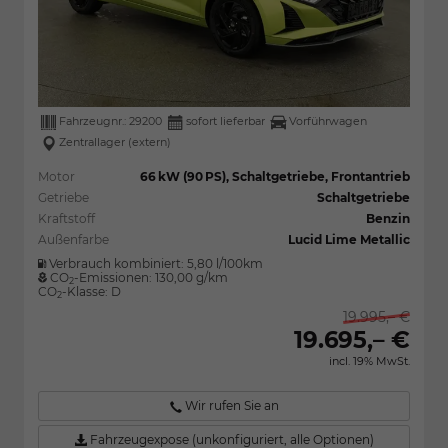
Fahrzeugnr.:
29200
sofort lieferbar
Vorführwagen
Zentrallager (extern)
Motor
66 kW (90 PS), Schaltgetriebe, Frontantrieb
Getriebe
Schaltgetriebe
Kraftstoff
Benzin
Außenfarbe
Lucid Lime Metallic
Verbrauch kombiniert:
5,80 l/100km
CO
-Emissionen:
130,00 g/km
2
CO
-Klasse:
D
2
19.995,– €
19.695,– €
incl. 19% MwSt.
Wir rufen Sie an
Fahrzeugexpose (unkonfiguriert, alle Optionen)