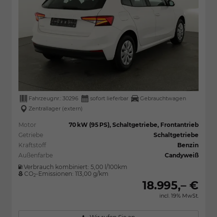
Fahrzeugnr.:
30296
sofort lieferbar
Gebrauchtwagen
Zentrallager (extern)
Motor
70 kW (95 PS), Schaltgetriebe, Frontantrieb
Getriebe
Schaltgetriebe
Kraftstoff
Benzin
Außenfarbe
Candyweiß
Verbrauch kombiniert:
5,00 l/100km
CO
-Emissionen:
113,00 g/km
2
18.995,– €
incl. 19% MwSt.