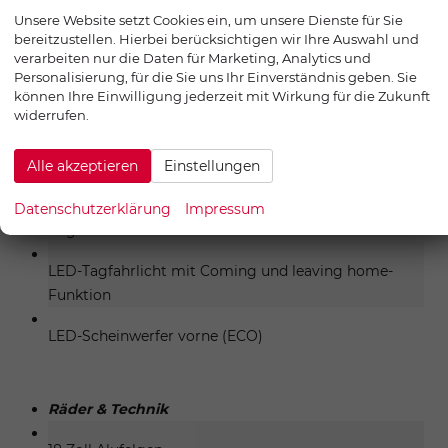
Außenspiegel und Nebelscheinwerfergehäuse in
Unsere Website setzt Cookies ein, um unsere Dienste für Sie
bereitzustellen. Hierbei berücksichtigen wir Ihre Auswahl und
Piano Black
verarbeiten nur die Daten für Marketing, Analytics und
Personalisierung, für die Sie uns Ihr Einverständnis geben. Sie
ZV mit Funkfernbedienung (2 Stück)
können Ihre Einwilligung jederzeit mit Wirkung für die Zukunft
widerrufen.
Nebelscheinwerfer
Außenspiegel elektrisch verstellbar, elektrisch
Alle akzeptieren
Einstellungen
einklappbar & beheizbar
Datenschutzerklärung
Impressum
Regensensor und Lichtsensor
LED-Tagfahrlicht mit Coming und leaving home-
Funktion
LED-Scheinwerfer vorne (ECO)
Räder & Technik