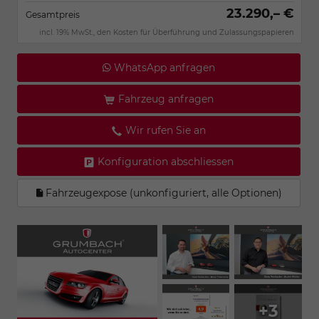
23.290,– €
Gesamtpreis
incl. 19% MwSt., den Kosten für Überführung und Zulassungspapieren
WhatsApp anfragen
Fahrzeug anfragen
Wir rufen Sie an
Konfiguration abschliessen
Fahrzeugexpose (unkonfiguriert, alle Optionen)
+3