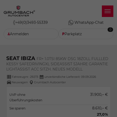
+49(0)3493-55339
WhatsApp-Chat
0
Anmelden
Parkplatz
SEAT IBIZA
FR+ 1.0TSI 85KW DSG 18ZOLL FULLLED
KESSY SAFEDRIVINGXL SIDEASSIST 5JAHRE GARANTIE
LIGHTASSIST ACC SITZH. NEUES MODELL
Fahrzeugnr.:
29273
unverbindliche Lieferzeit:
09.09.2026
Neuwagen
Grumbach Autocenter
31.900,– €
UVP ohne
Überführungskosten
8.610,– €
Sie sparen:
27,0%