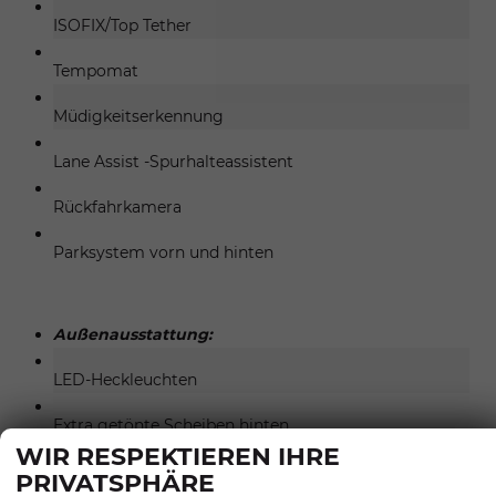
ISOFIX/Top Tether
Tempomat
Müdigkeitserkennung
Lane Assist -Spurhalteassistent
Rückfahrkamera
Parksystem vorn und hinten
Außenausstattung:
LED-Heckleuchten
Extra getönte Scheiben hinten
WIR RESPEKTIEREN IHRE
Stoßfänger im FR-Design, Türgriffe in Wagenfarbe
PRIVATSPHÄRE