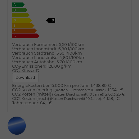
Verbrauch kombiniert:
5,50 l/100km
Verbrauch Innenstadt:
6,90 l/100km
Verbrauch Stadtrand:
5,30 l/100km
Verbrauch Landstraße:
4,80 l/100km
Verbrauch Autobahn:
5,70 l/100km
CO
-Emissionen:
126,00 g/km
2
CO
-Klasse:
D
2
Download
Energiekosten bei 15.000 km pro Jahr:
1.438,80 €
CO2 Kosten (niedrig)
:
1.134,- €
(Kosten Durchschnitt 10 Jahre)
CO2 Kosten (mittel)
:
2.693,25 €
(Kosten Durchschnitt 10 Jahre)
CO2 Kosten (hoch)
:
4.158,- €
(Kosten Durchschnitt 10 Jahre)
Jahressteuer:
84,- €