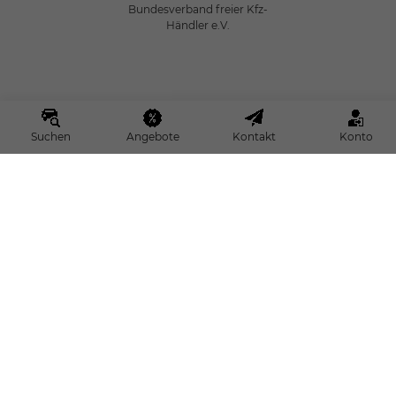
Bundesverband freier Kfz-
Händler e.V.
Suchen
Angebote
Kontakt
Konto