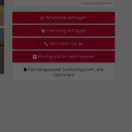
Zulassungspapieren
WhatsApp anfragen
Fahrzeug anfragen
Wir rufen Sie an
Konfiguration abschliessen
Fahrzeugexpose (unkonfiguriert, alle
Optionen)