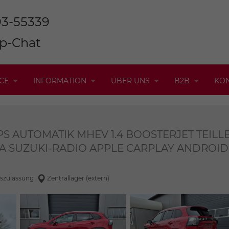
93-55339
p-Chat
CE
INFORMATION
ÜBER UNS
B2B
KO
PS AUTOMATIK MHEV 1.4 BOOSTERJET TEIL
A SUZUKI-RADIO APPLE CARPLAY ANDROID
szulassung
Zentrallager (extern)