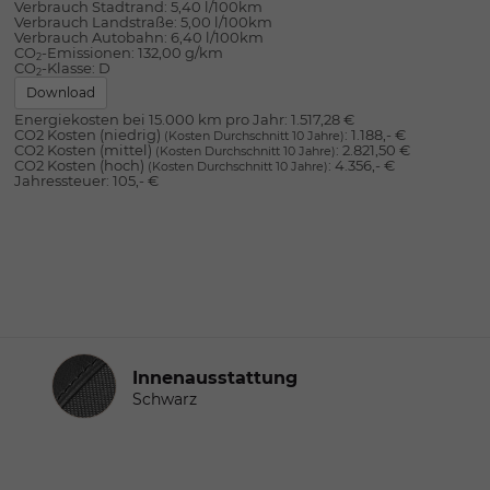
Verbrauch Stadtrand:
5,40 l/100km
Verbrauch Landstraße:
5,00 l/100km
Verbrauch Autobahn:
6,40 l/100km
CO
-Emissionen:
132,00 g/km
2
CO
-Klasse:
D
2
Download
Energiekosten bei 15.000 km pro Jahr:
1.517,28 €
CO2 Kosten (niedrig)
:
1.188,- €
(Kosten Durchschnitt 10 Jahre)
CO2 Kosten (mittel)
:
2.821,50 €
(Kosten Durchschnitt 10 Jahre)
CO2 Kosten (hoch)
:
4.356,- €
(Kosten Durchschnitt 10 Jahre)
Jahressteuer:
105,- €
Innenausstattung
Innenausstattung
Schwarz