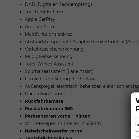
DAB (Digitaler Radioempfang)
Touch-Bildschirm
Apple CarPlay
Android Auto
Multifunktionslenkrad
Abstandstempomat / Adaptive Cruise Control (ACC)
Verkehrszeichenerkennung
Müdigkeitserkennung
Toter Winkel Assistent
Spurhalteassistent (Lane Assist)
Fernlichtregulierung (Light Assist)
Außenspiegel: elektrisch, beheizbar, elektrisch ankla
Dachreling Chrom
Rückfahrkamera
Rückfahrkamera 360
Parksensoren vorne + hinten
U
17"" LM-Felgen mit Reifen 215/55R17
b
v
Nebelscheinwerfer vorne
P
Tagfahrlicht mit LED