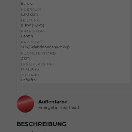
Euro 6
HUBRAUM
1.373 ccm
LEISTUNG
81 kW (110 PS)
KRAFTSTOFF
Benzin
KATEGORIE
SUV/Geländewagen/Pickup
KILOMETERSTAND
2 km
ERSTZULASSUNG
17.03.2026
ZUSTAND
unfallfrei
Außenfarbe
Energetic Red Pearl
BESCHREIBUNG