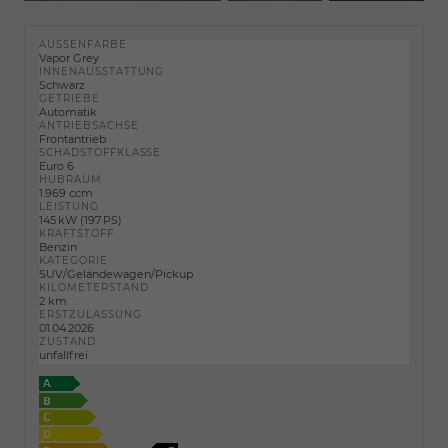
AUSSENFARBE
Vapor Grey
INNENAUSSTATTUNG
Schwarz
GETRIEBE
Automatik
ANTRIEBSACHSE
Frontantrieb
SCHADSTOFFKLASSE
Euro 6
HUBRAUM
1.969 ccm
LEISTUNG
145 kW (197 PS)
KRAFTSTOFF
Benzin
KATEGORIE
SUV/Geländewagen/Pickup
KILOMETERSTAND
2 km
ERSTZULASSUNG
01.04.2026
ZUSTAND
unfallfrei