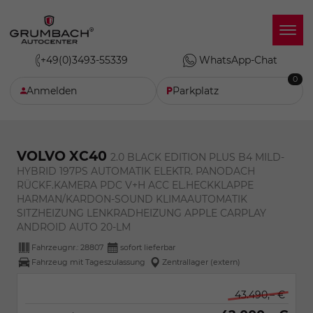
+49(0)3493-55339
WhatsApp-Chat
0
Anmelden
Parkplatz
VOLVO XC40
2.0 BLACK EDITION PLUS B4 MILD-
HYBRID 197PS AUTOMATIK ELEKTR. PANODACH
RÜCKF.KAMERA PDC V+H ACC EL.HECKKLAPPE
HARMAN/KARDON-SOUND KLIMAAUTOMATIK
SITZHEIZUNG LENKRADHEIZUNG APPLE CARPLAY
ANDROID AUTO 20-LM
Fahrzeugnr.:
28807
sofort lieferbar
Fahrzeug mit Tageszulassung
Zentrallager (extern)
43.490,– €