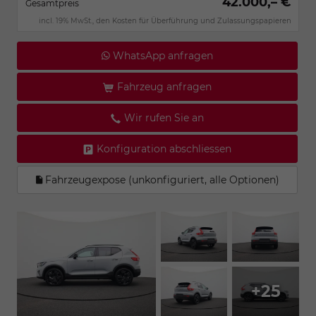
42.000,– €
Gesamtpreis
incl. 19% MwSt., den Kosten für Überführung und Zulassungspapieren
WhatsApp anfragen
Fahrzeug anfragen
Wir rufen Sie an
Konfiguration abschliessen
Fahrzeugexpose (unkonfiguriert, alle Optionen)
+25