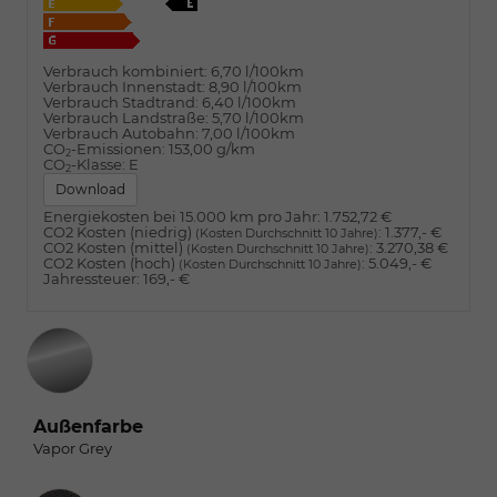
Verbrauch kombiniert:
6,70 l/100km
Verbrauch Innenstadt:
8,90 l/100km
Verbrauch Stadtrand:
6,40 l/100km
Verbrauch Landstraße:
5,70 l/100km
Verbrauch Autobahn:
7,00 l/100km
CO
-Emissionen:
153,00 g/km
2
CO
-Klasse:
E
2
Download
Energiekosten bei 15.000 km pro Jahr:
1.752,72 €
CO2 Kosten (niedrig)
:
1.377,- €
(Kosten Durchschnitt 10 Jahre)
CO2 Kosten (mittel)
:
3.270,38 €
(Kosten Durchschnitt 10 Jahre)
CO2 Kosten (hoch)
:
5.049,- €
(Kosten Durchschnitt 10 Jahre)
Jahressteuer:
169,- €
Außenfarbe
Vapor Grey