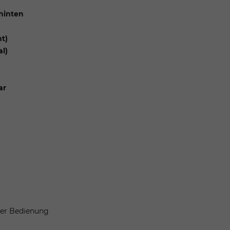
 hinten
nt)
l)
ar
her Bedienung