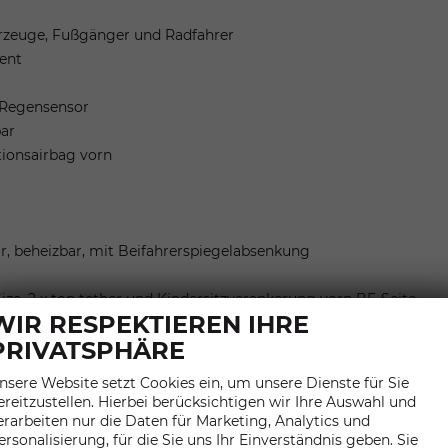
hrzeuge, Fußgänger und Radfahrer
ent
t/Regensensor
bar
tionsairbag vorn
ar, beheizbar, mit Beifahrerspiegelabsenkung
ize, 2 x top tether und Kindersitzverankerung vorn BF-Seite
WIR RESPEKTIEREN IHRE
dersitzlehnen
PRIVATSPHÄRE
yless Advanced"" ohne Safesicherung
nsere Website setzt Cookies ein, um unsere Dienste für Sie
ereitzustellen. Hierbei berücksichtigen wir Ihre Auswahl und
erarbeiten nur die Daten für Marketing, Analytics und
ersonalisierung, für die Sie uns Ihr Einverständnis geben. Sie