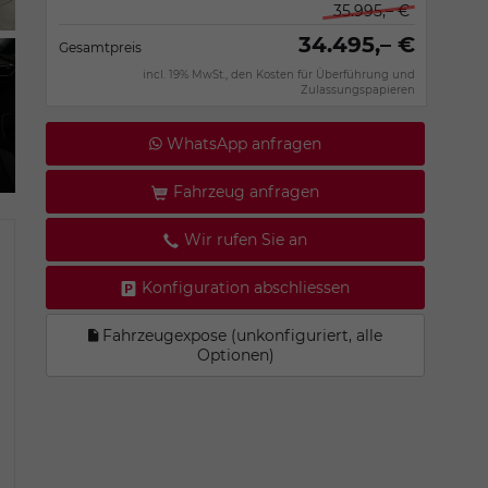
35.995,– €
34.495,– €
Gesamtpreis
incl. 19% MwSt., den Kosten für Überführung und
Zulassungspapieren
WhatsApp anfragen
Fahrzeug anfragen
Wir rufen Sie an
Konfiguration abschliessen
Fahrzeugexpose (unkonfiguriert, alle
Optionen)