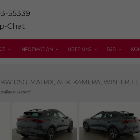
93-55339
p-Chat
CE
INFORMATION
ÜBER UNS
B2B
KO
110 KW DSG, MATRIX, AHK, KAMERA, WINTER, EL
trallager (extern)