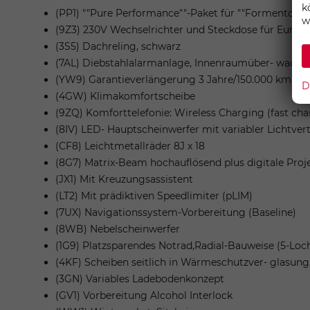
k
(PP1) ""Pure Performance""-Paket für ""Formentor"
w
(9Z3) 230V Wechselrichter und Steckdose für Europ
(3S5) Dachreling, schwarz
(7AL) Diebstahlalarmanlage, Innenraumüber- wach
(YW9) Garantieverlängerung 3 Jahre/150.000 km
D
(4GW) Klimakomfortscheibe
(9ZQ) Komforttelefonie: Wireless Charging (fast 
(8IV) LED- Hauptscheinwerfer mit variabler Lichtver
(CF8) Leichtmetallräder 8J x 18
(8G7) Matrix-Beam hochauflösend plus digitale Proj
(JX1) Mit Kreuzungsassistent
(LT2) Mit prädiktiven Speedlimiter (pLIM)
(7UX) Navigationssystem-Vorbereitung (Baseline)
(8WB) Nebelscheinwerfer
(1G9) Platzsparendes Notrad,Radial-Bauweise (5-Loc
(4KF) Scheiben seitlich in Wärmeschutzver- glasung
(3GN) Variables Ladebodenkonzept
(GV1) Vorbereitung Alcohol Interlock