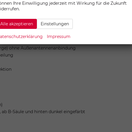
önnen Ihre Einwilligung jederzeit mit Wirkung für die Zukunft
"-Motoren
iderrufen.
a
Alle akzeptieren
Einstellungen
ung,Back-up-Horn und Abschleppschutz
atenschutzerklärung
Impressum
charge) ohne Außenantennenanbindung
teilung
ektion
h)
, ab B-Säule und hinten dunkel eingefärbt