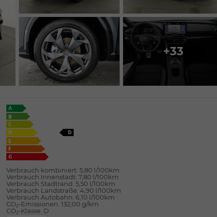
+33
Verbrauch kombiniert:
5,80 l/100km
Verbrauch Innenstadt:
7,80 l/100km
Verbrauch Stadtrand:
5,50 l/100km
Verbrauch Landstraße:
4,90 l/100km
Verbrauch Autobahn:
6,10 l/100km
CO
-Emissionen:
132,00 g/km
2
CO
-Klasse:
D
2