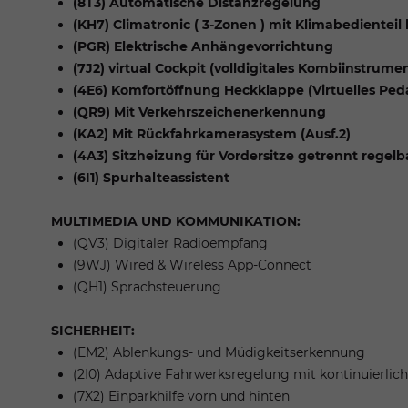
(8T3) Automatische Distanzregelung
(KH7) Climatronic ( 3-Zonen ) mit Klimabedienteil
(PGR) Elektrische Anhängevorrichtung
(7J2) virtual Cockpit (volldigitales Kombiinstrume
(4E6) Komfortöffnung Heckklappe (Virtuelles Peda
(QR9) Mit Verkehrszeichenerkennung
(KA2) Mit Rückfahrkamerasystem (Ausf.2)
(4A3) Sitzheizung für Vordersitze getrennt regelb
(6I1) Spurhalteassistent
MULTIMEDIA UND KOMMUNIKATION:
(QV3) Digitaler Radioempfang
(9WJ) Wired & Wireless App-Connect
(QH1) Sprachsteuerung
SICHERHEIT:
(EM2) Ablenkungs- und Müdigkeitserkennung
(2I0) Adaptive Fahrwerksregelung mit kontinuierlic
(7X2) Einparkhilfe vorn und hinten