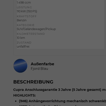
1.498 ccm
LEISTUNG
110 kW (150 PS)
KRAFTSTOFF
Benzin
KATEGORIE
SUV/Geländewagen/Pickup
KILOMETERSTAND
10 km
ZUSTAND
unfallfrei
Außenfarbe
Fjord Blau
BESCHREIBUNG
Cupra Anschlussgarantie 3 Jahre (5 Jahre gesamt) m
HIGHLIGHTS:
(1M6) Anhängevorrichtung mechanisch schwenkba