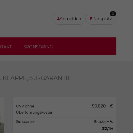
0
Anmelden
Parkplatz
NTAKT
SPONSORING
. KLAPPE, 5 J.-GARANTIE
50.820,– €
UVP ohne
Überführungskosten
16.325,– €
Sie sparen:
32,1%