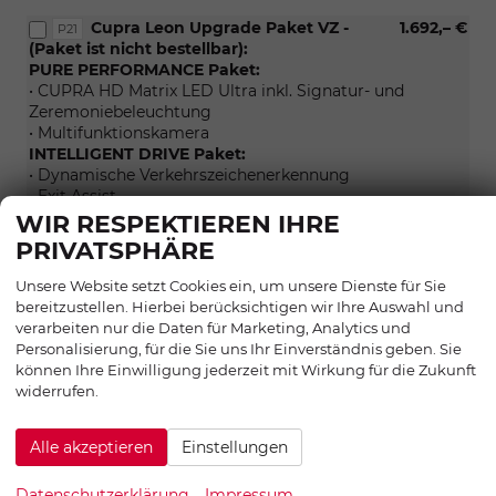
Cupra Leon Upgrade Paket VZ -
1.692,– €
P21
(Paket ist nicht bestellbar):
PURE PERFORMANCE Paket:
• CUPRA HD Matrix LED Ultra inkl. Signatur- und
Zeremoniebeleuchtung
• Multifunktionskamera
INTELLIGENT DRIVE Paket:
• Dynamische Verkehrszeichenerkennung
• Exit Assist
• Exit Warning
WIR RESPEKTIEREN IHRE
• Intelligenter Parkassistent
PRIVATSPHÄRE
• Pre-Crash, vorne und hinten
• Side Assist
Unsere Website setzt Cookies ein, um unsere Dienste für Sie
• Spurhalteassistent Plus
bereitzustellen. Hierbei berücksichtigen wir Ihre Auswahl und
• Stauassistent
verarbeiten nur die Daten für Marketing, Analytics und
Navigation
Personalisierung, für die Sie uns Ihr Einverständnis geben. Sie
(Paket
können Ihre Einwilligung jederzeit mit Wirkung für die Zukunft
ist
widerrufen.
nicht
bestellbar)
INFOTAINMENT & KOMMUNIKATION
Alle akzeptieren
Einstellungen
IMMERSIVE by Sennheiser
565,– €
PA2
Datenschutzerklärung
Impressum
Soundsystem (nicht e-HYBRID)