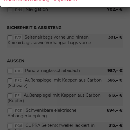
Navigation
702,– €
RN4
SICHERHEIT & ASSISTENZ
Seitenairbags vorne und hinten,
301,– €
PA7
Knieairbags sowie Vorhangairbags vorne
AUSSEN
Panoramaglasschiebedach
987,– €
PTC
Außenspiegel mit Kappen aus Carbon
566,– €
PFE
(Schwarz)
Außenspiegel mit Kappen aus Carbon
613,– €
PFI
(Kupfer)
Schwenkbare elektrische
694,– €
PGR
Anhängerkupplung
CUPRA Seitenschweller lackiert in
315,– €
PQ6