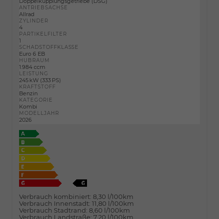
Doppelkupplungsgetriebe (DSG)
ANTRIEBSACHSE
Allrad
ZYLINDER
4
PARTIKELFILTER
1
SCHADSTOFFKLASSE
Euro 6 EB
HUBRAUM
1.984 ccm
LEISTUNG
245 kW (333 PS)
KRAFTSTOFF
Benzin
KATEGORIE
Kombi
MODELLJAHR
2026
Verbrauch kombiniert:
8,30 l/100km
Verbrauch Innenstadt:
11,80 l/100km
Verbrauch Stadtrand:
8,60 l/100km
Verbrauch Landstraße:
7,20 l/100km