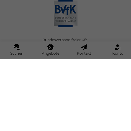
Bundesverband freier Kfz-
Händler e.V.
Suchen
Angebote
Kontakt
Konto