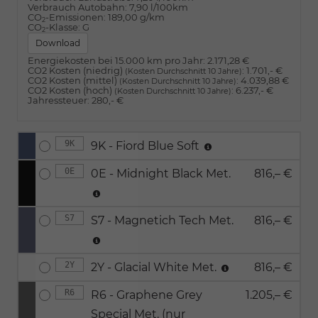
Verbrauch Autobahn:
7,90 l/100km
CO
-Emissionen:
189,00 g/km
2
CO
-Klasse:
G
2
Download
Energiekosten bei 15.000 km pro Jahr:
2.171,28 €
CO2 Kosten (niedrig)
:
1.701,- €
(Kosten Durchschnitt 10 Jahre)
CO2 Kosten (mittel)
:
4.039,88 €
(Kosten Durchschnitt 10 Jahre)
CO2 Kosten (hoch)
:
6.237,- €
(Kosten Durchschnitt 10 Jahre)
Jahressteuer:
280,- €
9K
9K - Fiord Blue Soft
0E
0E - Midnight Black Met.
816,– €
S7
S7 - Magnetich Tech Met.
816,– €
2Y
2Y - Glacial White Met.
816,– €
R6
R6 - Graphene Grey
1.205,– €
Special Met. (nur