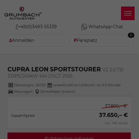
+49(0)3493-55339
WhatsApp-Chat
0
Anmelden
Parkplatz
CUPRA LEON SPORTSTOURER
VZ 2.0 TSI
333PS/245KW 4X4 DSG7 2026
Fahrzeugnr.:
26702
unverbindliche Lieferzeit: ca. 3-5 Monate
Neuwagen
Zentrallager (extern)
37.890,– €
37.650,– €
Gesamtpreis
incl. 19% MwSt.
WhatsApp anfragen