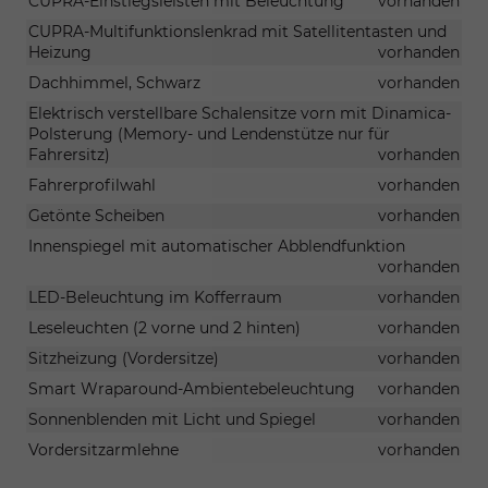
CUPRA-Einstiegsleisten mit Beleuchtung
vorhanden
CUPRA-Multifunktionslenkrad mit Satellitentasten und
Heizung
vorhanden
Dachhimmel, Schwarz
vorhanden
Elektrisch verstellbare Schalensitze vorn mit Dinamica-
Polsterung (Memory- und Lendenstütze nur für
Fahrersitz)
vorhanden
Fahrerprofilwahl
vorhanden
Getönte Scheiben
vorhanden
Innenspiegel mit automatischer Abblendfunktion
vorhanden
LED-Beleuchtung im Kofferraum
vorhanden
Leseleuchten (2 vorne und 2 hinten)
vorhanden
Sitzheizung (Vordersitze)
vorhanden
Smart Wraparound-Ambientebeleuchtung
vorhanden
Sonnenblenden mit Licht und Spiegel
vorhanden
Vordersitzarmlehne
vorhanden