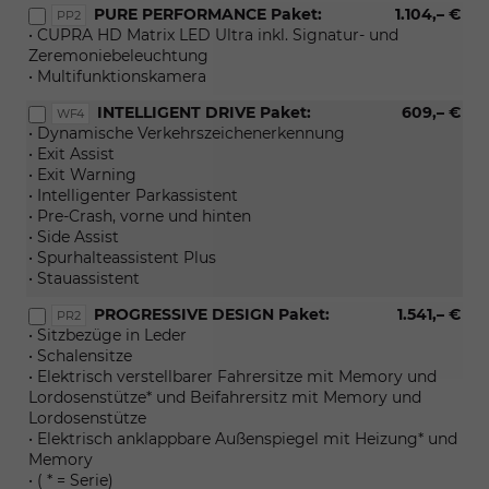
PURE PERFORMANCE Paket:
1.104,– €
PP2
• CUPRA HD Matrix LED Ultra inkl. Signatur- und
Zeremoniebeleuchtung
• Multifunktionskamera
INTELLIGENT DRIVE Paket:
609,– €
WF4
• Dynamische Verkehrszeichenerkennung
• Exit Assist
• Exit Warning
• Intelligenter Parkassistent
• Pre-Crash, vorne und hinten
• Side Assist
• Spurhalteassistent Plus
• Stauassistent
PROGRESSIVE DESIGN Paket:
1.541,– €
PR2
• Sitzbezüge in Leder
• Schalensitze
• Elektrisch verstellbarer Fahrersitze mit Memory und
Lordosenstütze* und Beifahrersitz mit Memory und
Lordosenstütze
• Elektrisch anklappbare Außenspiegel mit Heizung* und
Memory
• ( * = Serie)