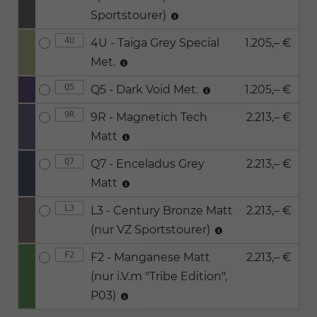
Sportstourer)
4U
4U - Taiga Grey Special
1.205,– €
Met.
Q5
Q5 - Dark Void Met.
1.205,– €
9R
9R - Magnetich Tech
2.213,– €
Matt
Q7
Q7 - Enceladus Grey
2.213,– €
Matt
L3
L3 - Century Bronze Matt
2.213,– €
(nur VZ Sportstourer)
F2
F2 - Manganese Matt
2.213,– €
(nur i.V.m "Tribe Edition",
P03)