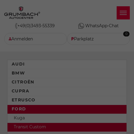
+49(0)3493-55339
WhatsApp-Chat
0
Anmelden
Parkplatz
AUDI
BMW
CITROËN
CUPRA
ETRUSCO
FORD
Kuga
Transit Custom