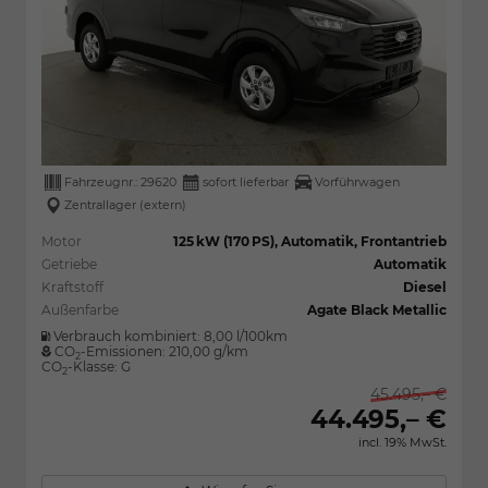
Fahrzeugnr.:
29620
sofort lieferbar
Vorführwagen
Zentrallager (extern)
Motor
125 kW (170 PS), Automatik, Frontantrieb
Getriebe
Automatik
Kraftstoff
Diesel
Außenfarbe
Agate Black Metallic
Verbrauch kombiniert:
8,00 l/100km
CO
-Emissionen:
210,00 g/km
2
CO
-Klasse:
G
2
45.495,– €
44.495,– €
incl. 19% MwSt.