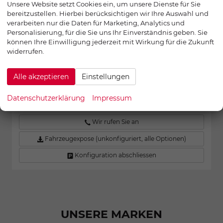
Unsere Website setzt Cookies ein, um unsere Dienste für Sie
Motor
125 kW (170 PS), Automatik, Frontantrieb
bereitzustellen. Hierbei berücksichtigen wir Ihre Auswahl und
verarbeiten nur die Daten für Marketing, Analytics und
Getriebe
Automatik
Personalisierung, für die Sie uns Ihr Einverständnis geben. Sie
Kraftstoff
Diesel
können Ihre Einwilligung jederzeit mit Wirkung für die Zukunft
Außenfarbe
Grey Matter
widerrufen.
Verbrauch kombiniert:
8,00 l/100km
CO
-Emissionen:
210,00 g/km
2
CO
-Klasse:
G
2
Alle akzeptieren
Einstellungen
44.995,– €
UVP:
64.940,– €
Datenschutzerklärung
Impressum
incl. 19% MwSt.
Wir rufen Sie an
Fahrzeugexpose (unkonfiguriert, alle Optionen)
Konfiguration abschliessen
UNSERE MARKEN