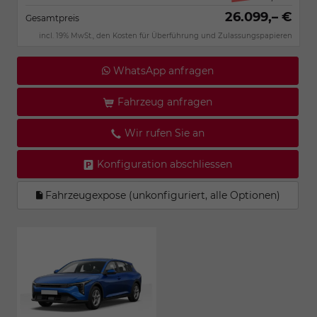
26.099,– €
Gesamtpreis
incl. 19% MwSt., den Kosten für Überführung und Zulassungspapieren
WhatsApp anfragen
Fahrzeug anfragen
Wir rufen Sie an
Konfiguration abschliessen
Fahrzeugexpose (unkonfiguriert, alle Optionen)