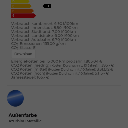
Verbrauch kombiniert:
6,90 l/100km
Verbrauch Innenstadt:
8,90 l/100km
Verbrauch Stadtrand:
7,00 l/100km
Verbrauch Landstraße:
6,00 l/100km
Verbrauch Autobahn:
6,70 l/100km
CO
-Emissionen:
155,00 g/km
2
CO
-Klasse:
E
2
Download
Energiekosten bei 15.000 km pro Jahr:
1.805,04 €
CO2 Kosten (niedrig)
:
1.395,- €
(Kosten Durchschnitt 10 Jahre)
CO2 Kosten (mittel)
:
3.313,12 €
(Kosten Durchschnitt 10 Jahre)
CO2 Kosten (hoch)
:
5.115,- €
(Kosten Durchschnitt 10 Jahre)
Jahressteuer:
166,- €
Außenfarbe
Azurblau Metallic