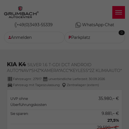
+49(0)3493-55339
WhatsApp-Chat
0
Anmelden
Parkplatz
KIA K4
SILVER 1.6 T-GDI DCT ANDROID
AUTO*NAVI*SHZ*KAMERA*ACC*KEYLESS*2Z KLIMAAUTO*
Fahrzeugnr.:
27917
unverbindliche Lieferzeit:
30.09.2026
Fahrzeug mit Tageszulassung
Zentrallager (extern)
35.980,– €
UVP ohne
Überführungskosten
9.881,– €
Sie sparen:
27,5%
29.590,– €