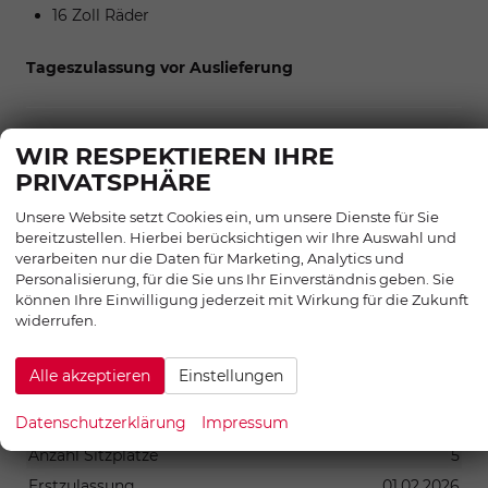
16 Zoll Räder
Tageszulassung vor Auslieferung
Zwischenverkauf und Irrtümer für dieses Angebot sind
WIR RESPEKTIEREN IHRE
ausdrücklich vorbehalten. Die Fahrzeugbeschreibung
PRIVATSPHÄRE
dient lediglich der allgemeinen Identifizierung des
Unsere Website setzt Cookies ein, um unsere Dienste für Sie
Fahrzeuges und stellt keine Gewährleistung im
bereitzustellen. Hierbei berücksichtigen wir Ihre Auswahl und
kaufrechtlichen Sinne dar. Die abgebildete Ausstattung
verarbeiten nur die Daten für Marketing, Analytics und
kann im Einzelfall vom tatsächlichen Umfang
Personalisierung, für die Sie uns Ihr Einverständnis geben. Sie
können Ihre Einwilligung jederzeit mit Wirkung für die Zukunft
abweichen. Den genauen Ausstattungsumfang erhalten
widerrufen.
Sie von unserem Verkaufspersonal. Bitte zögern Sie
nicht, uns zu kontaktieren. Wir freuen uns auf Ihre
Alle akzeptieren
Einstellungen
Anfrage.
SONSTIGES
Datenschutzerklärung
Impressum
Anzahl Sitzplätze
5
Erstzulassung
01.02.2026