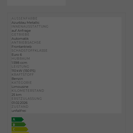
AUSSENFARBE
Azurblau Metallic
INNENAUSSTATTUNG
auf Anfrage
GETRIEBE
Automatik
ANTRIEBSACHSE
Frontantrieb
SCHADSTOFFKLASSE
Euro 6
HUBRAUM
1.598 ccm
LEISTUNG
110 kW (150 PS)
KRAFTSTOFF
Benzin
KATEGORIE
Limousine
KILOMETERSTAND
25 km
ERSTZULASSUNG
01.02.2026
ZUSTAND
unfallfrei