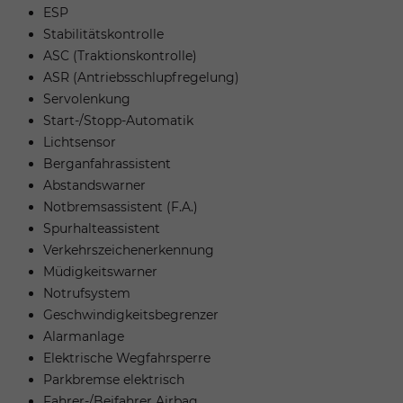
ESP
Stabilitätskontrolle
ASC (Traktionskontrolle)
ASR (Antriebsschlupfregelung)
Servolenkung
Start-/Stopp-Automatik
Lichtsensor
Berganfahrassistent
Abstandswarner
Notbremsassistent (F.A.)
Spurhalteassistent
Verkehrszeichenerkennung
Müdigkeitswarner
Notrufsystem
Geschwindigkeitsbegrenzer
Alarmanlage
Elektrische Wegfahrsperre
Parkbremse elektrisch
Fahrer-/Beifahrer Airbag