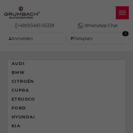
+49(0)3493-55339
WhatsApp-Chat
0
Anmelden
Parkplatz
AUDI
BMW
CITROËN
CUPRA
ETRUSCO
FORD
HYUNDAI
KIA