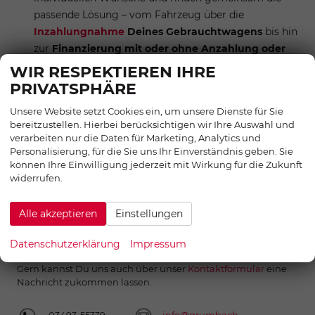
passende Lösung – vom Fahrzeug über die
Inzahlungnahme
Deines Gebrauchtwagens
bis hin
zur
Finanzierung mit oder ohne Anzahlung oder
Schlussrate
WIR RESPEKTIEREN IHRE
PRIVATSPHÄRE
Unsere Website setzt Cookies ein, um unsere Dienste für Sie
bereitzustellen. Hierbei berücksichtigen wir Ihre Auswahl und
HAST DU NOCH FRAGEN, RUND
verarbeiten nur die Daten für Marketing, Analytics und
UM DAS THEMA NISSAN ODER EU-
Personalisierung, für die Sie uns Ihr Einverständnis geben. Sie
NEUWAGEN?
können Ihre Einwilligung jederzeit mit Wirkung für die Zukunft
widerrufen.
Wir liefern Dir Antworten. Gern schon am Telefon, per E-Mail,
per Whatsapp oder ganz klassisch in unseren Autocenter vor
Ort in Muldestausee in der Nähe von Leipzig, direkt neben
Alle akzeptieren
Einstellungen
Bitterfeld-Wolfen. Du findest uns ganz einfach
hier.
Datenschutzerklärung
Impressum
Gern kannst Du uns auch über unser
Kontaktformular
eine
Nachricht zukommen lassen.