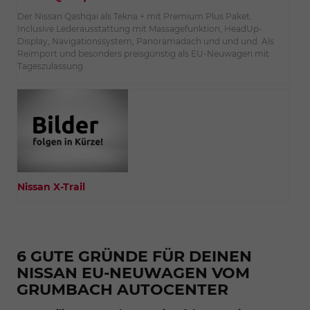
Der Nissan Qashqai als Tekna + mit Premium Plus Paket.
Inclusive Lederausstattung mit Massagefunktion, HeadUp-
Display, Navigationssystem, Panoramadach und und und. Als
Reimport und besonders preisgünstig als EU-Neuwagen mit
Tageszulassung
Nissan X-Trail
6 GUTE GRÜNDE FÜR DEINEN
NISSAN EU-NEUWAGEN VOM
GRUMBACH AUTOCENTER