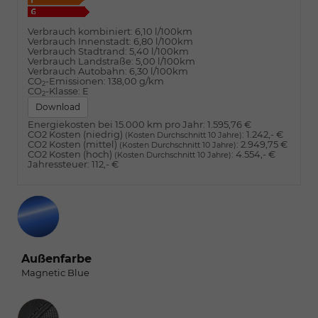
Verbrauch kombiniert:
6,10 l/100km
Verbrauch Innenstadt:
6,80 l/100km
Verbrauch Stadtrand:
5,40 l/100km
Verbrauch Landstraße:
5,00 l/100km
Verbrauch Autobahn:
6,30 l/100km
CO
-Emissionen:
138,00 g/km
2
CO
-Klasse:
E
2
Download
Energiekosten bei 15.000 km pro Jahr:
1.595,76 €
CO2 Kosten (niedrig)
:
1.242,- €
(Kosten Durchschnitt 10 Jahre)
CO2 Kosten (mittel)
:
2.949,75 €
(Kosten Durchschnitt 10 Jahre)
CO2 Kosten (hoch)
:
4.554,- €
(Kosten Durchschnitt 10 Jahre)
Jahressteuer:
112,- €
Außenfarbe
Magnetic Blue
Innenausstattung