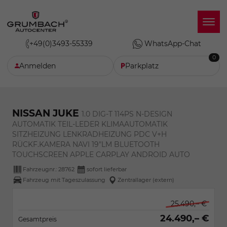
+49(0)3493-55339
WhatsApp-Chat
0
Anmelden
Parkplatz
NISSAN JUKE
1.0 DIG-T 114PS N-DESIGN
AUTOMATIK TEIL-LEDER KLIMAAUTOMATIK
SITZHEIZUNG LENKRADHEIZUNG PDC V+H
RÜCKF.KAMERA NAVI 19"LM BLUETOOTH
TOUCHSCREEN APPLE CARPLAY ANDROID AUTO
Fahrzeugnr.:
28762
sofort lieferbar
Fahrzeug mit Tageszulassung
Zentrallager (extern)
25.490,– €
24.490,– €
Gesamtpreis