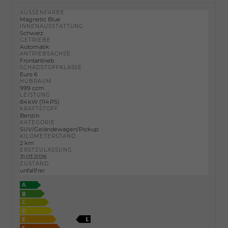
AUSSENFARBE
Magnetic Blue
INNENAUSSTATTUNG
Schwarz
GETRIEBE
Automatik
ANTRIEBSACHSE
Frontantrieb
SCHADSTOFFKLASSE
Euro 6
HUBRAUM
999 ccm
LEISTUNG
84 kW (114 PS)
KRAFTSTOFF
Benzin
KATEGORIE
SUV/Geländewagen/Pickup
KILOMETERSTAND
2 km
ERSTZULASSUNG
31.03.2026
ZUSTAND
unfallfrei