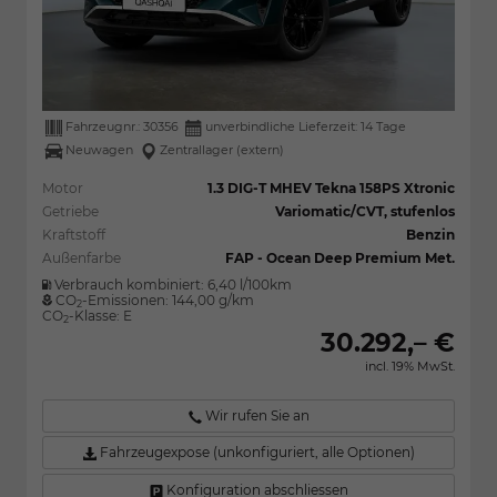
Fahrzeugnr.:
30356
unverbindliche Lieferzeit:
14 Tage
Neuwagen
Zentrallager (extern)
Motor
1.3 DIG-T MHEV Tekna 158PS Xtronic
Getriebe
Variomatic/CVT, stufenlos
Kraftstoff
Benzin
Außenfarbe
FAP - Ocean Deep Premium Met.
Verbrauch kombiniert:
6,40 l/100km
CO
-Emissionen:
144,00 g/km
2
CO
-Klasse:
E
2
30.292,– €
incl. 19% MwSt.
Wir rufen Sie an
Fahrzeugexpose (unkonfiguriert, alle Optionen)
Konfiguration abschliessen