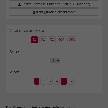
Fahrzeugexpose (unkonfiguriert, alle Optionen)
Konfiguration abschliessen
Datensätze pro Seite:
10
20
50
100
250
Seite:
Seiten:
1
2
3
4
...
6
Das Grumbach Autocenter befindet sich in