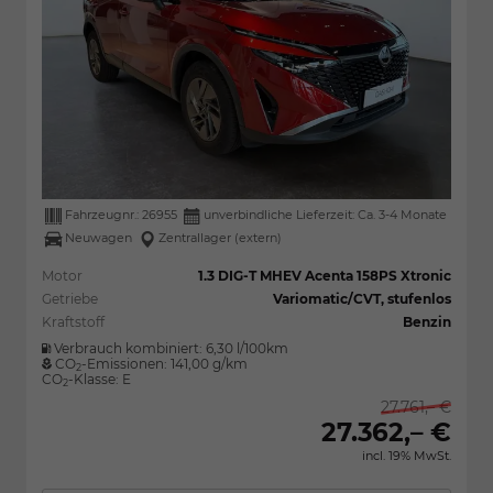
Fahrzeugnr.:
26955
unverbindliche Lieferzeit: Ca. 3-4 Monate
Neuwagen
Zentrallager (extern)
Motor
1.3 DIG-T MHEV Acenta 158PS Xtronic
Getriebe
Variomatic/CVT, stufenlos
Kraftstoff
Benzin
Verbrauch kombiniert:
6,30 l/100km
CO
-Emissionen:
141,00 g/km
2
CO
-Klasse:
E
2
27.761,– €
27.362,– €
incl. 19% MwSt.