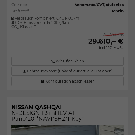
Getriebe
Variomatic/CVT, stufenlos
Kraftstoff
Benzin
Verbrauch kombiniert:
6,40 l/100km
CO
-Emissionen:
144,00 g/km
2
CO
-Klasse:
E
2
30.333,– €
29.610,– €
incl. 19% MwSt.
Wir rufen Sie an
Fahrzeugexpose (unkonfiguriert, alle Optionen)
Konfiguration abschliessen
NISSAN QASHQAI
N-DESIGN 1.3 mHEV AT
Pano*20"*NAVI*SHZ*I-Key*