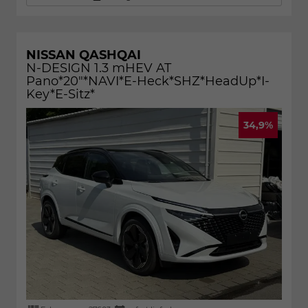
NISSAN QASHQAI
N-DESIGN 1.3 mHEV AT
Pano*20"*NAVI*E-Heck*SHZ*HeadUp*I-
Key*E-Sitz*
34,9%