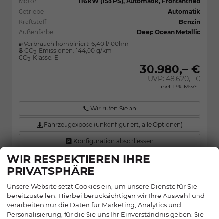
Motor
116 kW (158 PS), Automatik, Frontantrieb
Getriebe
Automatik
Kraftstoff
Benzin
Außenfarbe
Deep Ocean Metallic
Verbrauch kombiniert:
6,40 l/100km
CO
-Emissionen:
144,00 g/km
2
CO
-Klasse:
E
2
30.980,– €
UVP:
48.620,– €
incl. 19% MwSt.
Wir rufen Sie an
Fahrzeugexpose (unkonfiguriert, alle Optionen)
Konfiguration abschliessen
WIR RESPEKTIEREN IHRE
PRIVATSPHÄRE
NISSAN QASHQAI
Unsere Website setzt Cookies ein, um unsere Dienste für Sie
TEKNA+ Premium Plus 1.3 DIG-T MHEV
bereitzustellen. Hierbei berücksichtigen wir Ihre Auswahl und
116kw Xtronic 20Zoll Sitzh. Lenkradh.
verarbeiten nur die Daten für Marketing, Analytics und
Vollausstattung
Personalisierung, für die Sie uns Ihr Einverständnis geben. Sie