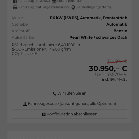
Fahrzeugnr.:
27603
sofort lieferbar
Fahrzeug mit Tageszulassung
Zentrallager (extern)
Motor
116 kW (158 PS), Automatik, Frontantrieb
Getriebe
Automatik
Kraftstoff
Benzin
Außenfarbe
Pearl White / schwarzes Dach
Verbrauch kombiniert:
6,40 l/100km
CO
-Emissionen:
144,00 g/km
2
CO
-Klasse:
E
2
31.450,– €
30.950,– €
UVP:
47.570,– €
incl. 19% MwSt.
Wir rufen Sie an
Fahrzeugexpose (unkonfiguriert, alle Optionen)
Konfiguration abschliessen