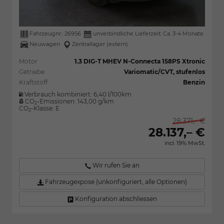
Fahrzeugnr.:
26956
unverbindliche Lieferzeit: Ca. 3-4 Monate
Neuwagen
Zentrallager (extern)
Motor
1.3 DIG-T MHEV N-Connecta 158PS Xtronic
Getriebe
Variomatic/CVT, stufenlos
Kraftstoff
Benzin
Verbrauch kombiniert:
6,40 l/100km
CO
-Emissionen:
143,00 g/km
2
CO
-Klasse:
E
2
28.371,– €
28.137,– €
incl. 19% MwSt.
Wir rufen Sie an
Fahrzeugexpose (unkonfiguriert, alle Optionen)
Konfiguration abschliessen