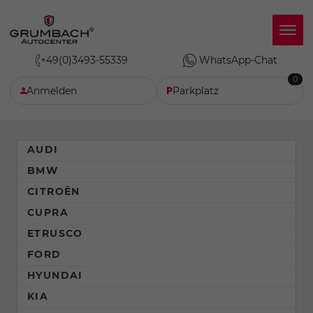
+49(0)3493-55339
WhatsApp-Chat
0
Anmelden
Parkplatz
AUDI
BMW
CITROËN
CUPRA
ETRUSCO
FORD
HYUNDAI
KIA