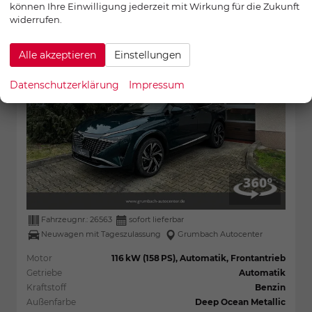
können Ihre Einwilligung jederzeit mit Wirkung für die Zukunft
36,3%
widerrufen.
Alle akzeptieren
Einstellungen
Datenschutzerklärung
Impressum
Fahrzeugnr.:
26563
sofort lieferbar
Neuwagen mit Tageszulassung
Grumbach Autocenter
Motor
116 kW (158 PS), Automatik, Frontantrieb
Getriebe
Automatik
Kraftstoff
Benzin
Außenfarbe
Deep Ocean Metallic