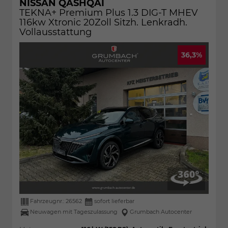
NISSAN QASHQAI
TEKNA+ Premium Plus 1.3 DIG-T MHEV
116kw Xtronic 20Zoll Sitzh. Lenkradh.
Vollausstattung
36,3%
Fahrzeugnr.:
26562
sofort lieferbar
Neuwagen mit Tageszulassung
Grumbach Autocenter