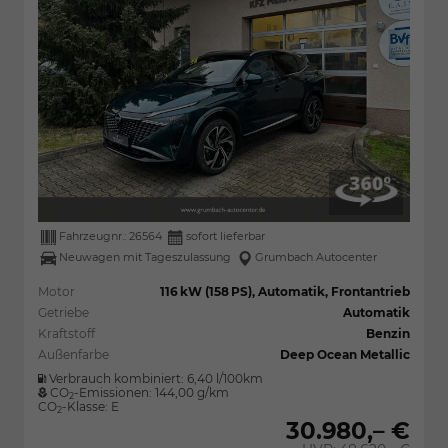
Fahrzeugnr.:
26564
sofort lieferbar
Neuwagen mit Tageszulassung
Grumbach Autocenter
Motor
116 kW (158 PS), Automatik, Frontantrieb
Getriebe
Automatik
Kraftstoff
Benzin
Außenfarbe
Deep Ocean Metallic
Verbrauch kombiniert:
6,40 l/100km
CO
-Emissionen:
144,00 g/km
2
CO
-Klasse:
E
2
30.980,– €