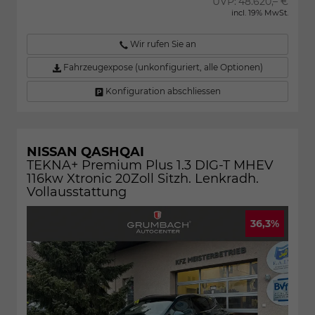
UVP:
48.620,– €
incl. 19% MwSt.
Wir rufen Sie an
Fahrzeugexpose (unkonfiguriert, alle Optionen)
Konfiguration abschliessen
NISSAN QASHQAI
TEKNA+ Premium Plus 1.3 DIG-T MHEV
116kw Xtronic 20Zoll Sitzh. Lenkradh.
Vollausstattung
36,3%