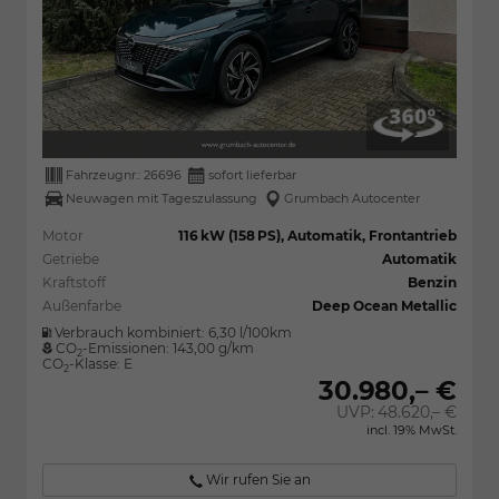
Fahrzeugnr.:
26696
sofort lieferbar
Neuwagen mit Tageszulassung
Grumbach Autocenter
Motor
116 kW (158 PS), Automatik, Frontantrieb
Getriebe
Automatik
Kraftstoff
Benzin
Außenfarbe
Deep Ocean Metallic
Verbrauch kombiniert:
6,30 l/100km
CO
-Emissionen:
143,00 g/km
2
CO
-Klasse:
E
2
30.980,– €
UVP:
48.620,– €
incl. 19% MwSt.
Wir rufen Sie an