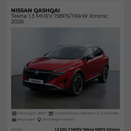
NISSAN QASHQAI
Tekna 1.3 MHEV 158PS/116kW Xtronic
2026
Fahrzeugnr.:
26957
unverbindliche Lieferzeit: Ca. 3-4 Monate
Neuwagen
Zentrallager (extern)
Motor
1.3 DIG-T MHEV Tekna 158PS Xtronic