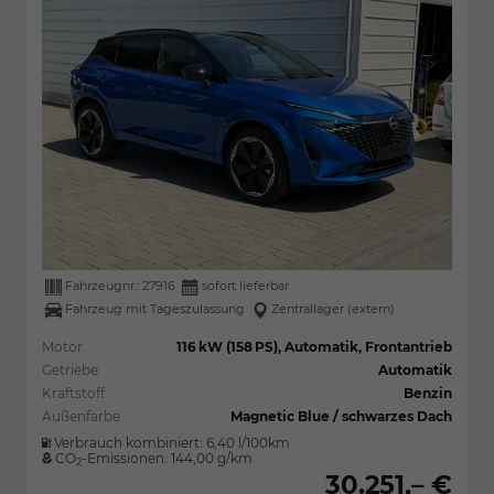
Fahrzeugnr.:
27916
sofort lieferbar
Fahrzeug mit Tageszulassung
Zentrallager (extern)
Motor
116 kW (158 PS), Automatik, Frontantrieb
Getriebe
Automatik
Kraftstoff
Benzin
Außenfarbe
Magnetic Blue / schwarzes Dach
Verbrauch kombiniert:
6,40 l/100km
CO
-Emissionen:
144,00 g/km
2
30.251,– €