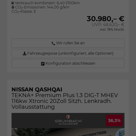
Verbrauch kombiniert:
6,40 l/100km
CO
-Emissionen:
144,00 g/km
2
CO
-Klasse:
E
2
30.980,– €
UVP:
48.620,– €
incl. 19% MwSt.
Wir rufen Sie an
Fahrzeugexpose (unkonfiguriert, alle Optionen)
Konfiguration abschliessen
NISSAN QASHQAI
TEKNA+ Premium Plus 1.3 DIG-T MHEV
116kw Xtronic 20Zoll Sitzh. Lenkradh.
Vollausstattung
36,3%