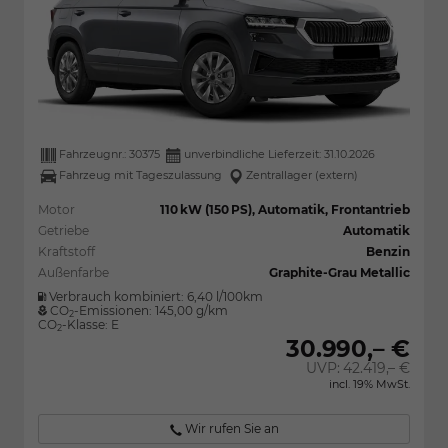
Fahrzeugnr.:
30375
unverbindliche Lieferzeit:
31.10.2026
Fahrzeug mit Tageszulassung
Zentrallager (extern)
Motor
110 kW (150 PS), Automatik, Frontantrieb
Getriebe
Automatik
Kraftstoff
Benzin
Außenfarbe
Graphite-Grau Metallic
Verbrauch kombiniert:
6,40 l/100km
CO
-Emissionen:
145,00 g/km
2
CO
-Klasse:
E
2
30.990,– €
UVP:
42.419,– €
incl. 19% MwSt.
Wir rufen Sie an