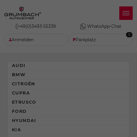
+49(0)3493-55339
WhatsApp-Chat
0
Anmelden
Parkplatz
AUDI
BMW
CITROËN
CUPRA
ETRUSCO
FORD
HYUNDAI
KIA