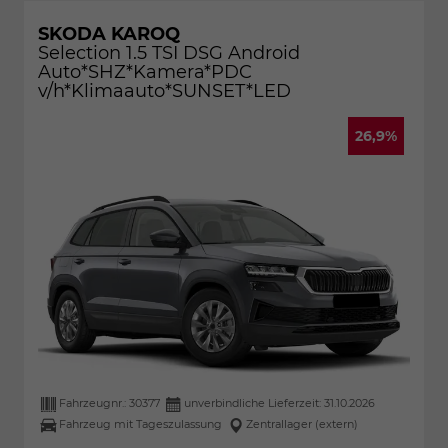
SKODA KAROQ
Selection 1.5 TSI DSG Android
Auto*SHZ*Kamera*PDC
v/h*Klimaauto*SUNSET*LED
26,9%
Fahrzeugnr.:
30377
unverbindliche Lieferzeit:
31.10.2026
Fahrzeug mit Tageszulassung
Zentrallager (extern)