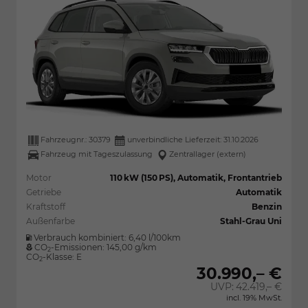
Fahrzeugnr.:
30379
unverbindliche Lieferzeit:
31.10.2026
Fahrzeug mit Tageszulassung
Zentrallager (extern)
Motor
110 kW (150 PS), Automatik, Frontantrieb
Getriebe
Automatik
Kraftstoff
Benzin
Außenfarbe
Stahl-Grau Uni
Verbrauch kombiniert:
6,40 l/100km
CO
-Emissionen:
145,00 g/km
2
CO
-Klasse:
E
2
30.990,– €
UVP:
42.419,– €
incl. 19% MwSt.