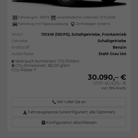
Fahrzeugnr.:
30373
unverbindliche Lieferzeit:
31.10.2026
Fahrzeug mit Tageszulassung
Zentrallager (extern)
Motor
110 kW (150 PS), Schaltgetriebe, Frontantrieb
Getriebe
Schaltgetriebe
Kraftstoff
Benzin
Außenfarbe
Stahl-Grau Uni
Verbrauch kombiniert:
7,10 l/100km
CO
-Emissionen:
162,00 g/km
2
CO
-Klasse:
F
2
30.090,– €
UVP:
40.429,– €
incl. 19% MwSt.
Wir rufen Sie an
Fahrzeugexpose (unkonfiguriert, alle Optionen)
Konfiguration abschliessen