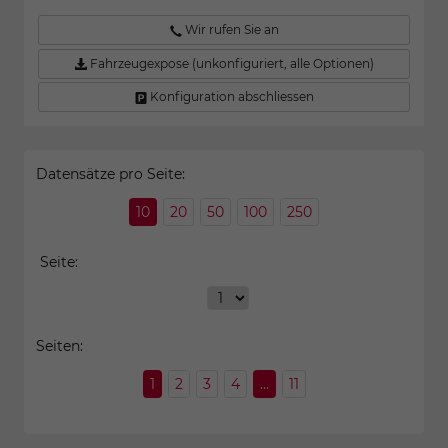
Wir rufen Sie an
Fahrzeugexpose (unkonfiguriert, alle Optionen)
Konfiguration abschliessen
Datensätze pro Seite:
10
20
50
100
250
Seite:
Seiten:
1
2
3
4
...
11