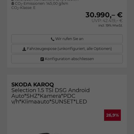
CO
-Emissionen:
145,00 g/km
2
CO
-Klasse:
E
2
30.990,– €
UVP:
42.419,– €
incl. 19% MwSt.
Wir rufen Sie an
Fahrzeugexpose (unkonfiguriert, alle Optionen)
Konfiguration abschliessen
SKODA KAROQ
Selection 1.5 TSI DSG Android
Auto*SHZ*Kamera*PDC
v/h*Klimaauto*SUNSET*LED
26,9%