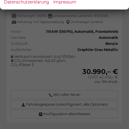
Datenschutzerklärung
Impressum
Fahrzeugnr.:
30376
unverbindliche Lieferzeit:
31.10.2026
Fahrzeug mit Tageszulassung
Zentrallager (extern)
Motor
110 kW (150 PS), Automatik, Frontantrieb
Getriebe
Automatik
Kraftstoff
Benzin
Außenfarbe
Graphite-Grau Metallic
Verbrauch kombiniert:
6,40 l/100km
CO
-Emissionen:
145,00 g/km
2
CO
-Klasse:
E
2
30.990,– €
UVP:
42.419,– €
incl. 19% MwSt.
Wir rufen Sie an
Fahrzeugexpose (unkonfiguriert, alle Optionen)
Konfiguration abschliessen