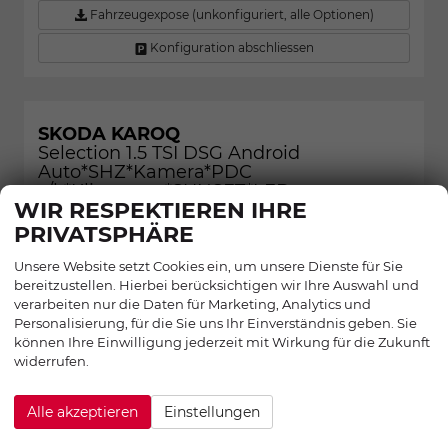
Fahrzeugexpose (unkonfiguriert, alle Optionen)
Konfiguration abschliessen
SKODA KAROQ
Selection 1.5 TSI DSG Android
Auto*SHZ*Kamera*PDC
v/h*Klimaauto*SUNSET*LED
WIR RESPEKTIEREN IHRE
PRIVATSPHÄRE
26,9%
Unsere Website setzt Cookies ein, um unsere Dienste für Sie
bereitzustellen. Hierbei berücksichtigen wir Ihre Auswahl und
verarbeiten nur die Daten für Marketing, Analytics und
Personalisierung, für die Sie uns Ihr Einverständnis geben. Sie
können Ihre Einwilligung jederzeit mit Wirkung für die Zukunft
widerrufen.
Alle akzeptieren
Einstellungen