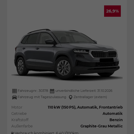
26,9%
Fahrzeugnr.:
30378
unverbindliche Lieferzeit:
31.10.2026
Fahrzeug mit Tageszulassung
Zentrallager (extern)
Motor
110 kW (150 PS), Automatik, Frontantrieb
Getriebe
Automatik
Kraftstoff
Benzin
Außenfarbe
Graphite-Grau Metallic
Verbrauch kombiniert:
6,40 l/100km