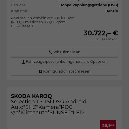
Getriebe
Doppelkupplungsgetriebe (DSG)
Kraftstoff
Benzin
Verbrauch kombiniert:
6,10 l/100km
CO
-Emissionen:
138,00 g/km
2
CO
-Klasse:
E
2
30.722,– €
incl. 19% MwSt.
Wir rufen Sie an
Fahrzeugexpose (unkonfiguriert, alle Optionen)
Konfiguration abschliessen
SKODA KAROQ
Selection 1.5 TSI DSG Android
Auto*SHZ*Kamera*PDC
v/h*Klimaauto*SUNSET*LED
26,9%