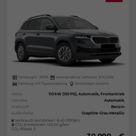
Fahrzeugnr.:
30374
unverbindliche Lieferzeit:
31.10.2026
Fahrzeug mit Tageszulassung
Zentrallager (extern)
Motor
110 kW (150 PS), Automatik, Frontantrieb
Getriebe
Automatik
Kraftstoff
Benzin
Außenfarbe
Graphite-Grau Metallic
Verbrauch kombiniert:
6,40 l/100km
CO
-Emissionen:
145,00 g/km
2
CO
-Klasse:
E
2