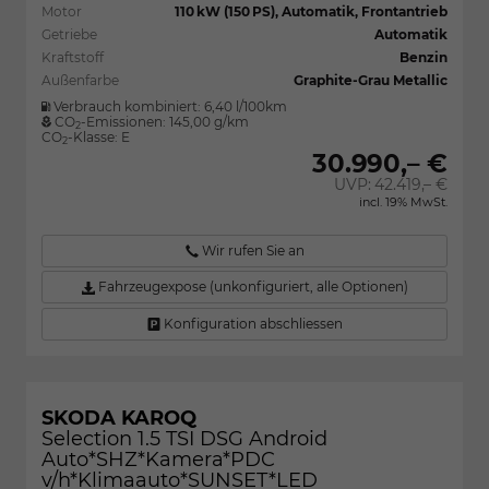
Motor
110 kW (150 PS), Automatik, Frontantrieb
Getriebe
Automatik
Kraftstoff
Benzin
Außenfarbe
Graphite-Grau Metallic
Verbrauch kombiniert:
6,40 l/100km
CO
-Emissionen:
145,00 g/km
2
CO
-Klasse:
E
2
30.990,– €
UVP:
42.419,– €
incl. 19% MwSt.
Wir rufen Sie an
Fahrzeugexpose (unkonfiguriert, alle Optionen)
Konfiguration abschliessen
SKODA KAROQ
Selection 1.5 TSI DSG Android
Auto*SHZ*Kamera*PDC
v/h*Klimaauto*SUNSET*LED