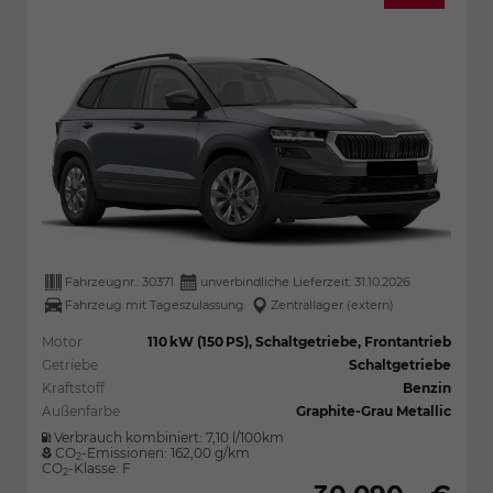
Fahrzeugnr.:
30371
unverbindliche Lieferzeit:
31.10.2026
Fahrzeug mit Tageszulassung
Zentrallager (extern)
Motor
110 kW (150 PS), Schaltgetriebe, Frontantrieb
Getriebe
Schaltgetriebe
Kraftstoff
Benzin
Außenfarbe
Graphite-Grau Metallic
Verbrauch kombiniert:
7,10 l/100km
CO
-Emissionen:
162,00 g/km
2
CO
-Klasse:
F
2