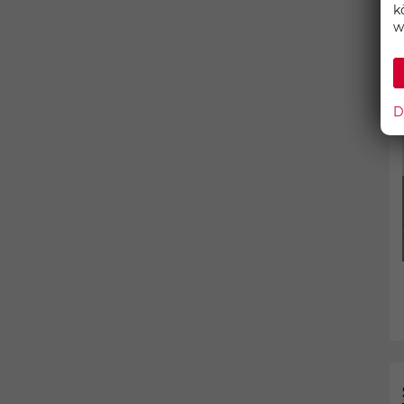
k
w
D