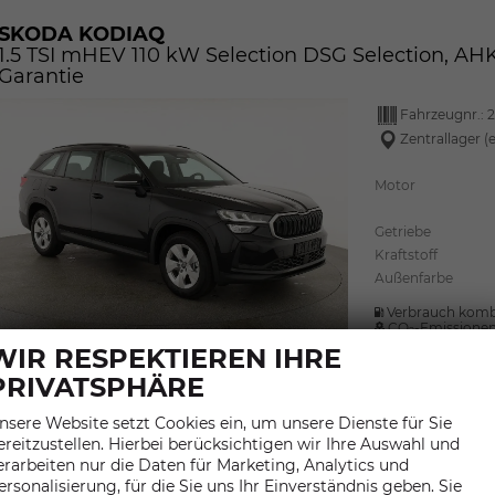
SKODA KODIAQ
1.5 TSI mHEV 110 kW Selection DSG Selection, AHK,
Garantie
Fahrzeugnr.:
2
Zentrallager (
Motor
Getriebe
Kraftstoff
Außenfarbe
Verbrauch komb
CO
-Emissione
2
CO
-Klasse:
E
2
WIR RESPEKTIEREN IHRE
PRIVATSPHÄRE
nsere Website setzt Cookies ein, um unsere Dienste für Sie
ereitzustellen. Hierbei berücksichtigen wir Ihre Auswahl und
erarbeiten nur die Daten für Marketing, Analytics und
ersonalisierung, für die Sie uns Ihr Einverständnis geben. Sie