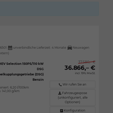
6501
unverbindliche Lieferzeit:
4 Monate
Neuwagen
extern)
37.580,– €
mHEV Selection 150PS/110 kW
36.866,– €
DSG
incl. 19% MwSt.
elkupplungsgetriebe (DSG)
Benzin
Wir rufen Sie an
iniert:
6,20 l/100km
n:
141,00 g/km
Fahrzeugexpose
(unkonfiguriert, alle
Optionen)
Konfiguration