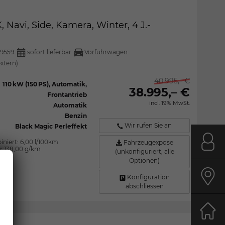
 Navi, Side, Kamera, Winter, 4 J.-
9559
sofort lieferbar
Vorführwagen
extern)
40.995,– €
110 kW (150 PS), Automatik,
38.995,– €
Frontantrieb
incl. 19% MwSt.
Automatik
Benzin
Wir rufen Sie an
Black Magic Perleffekt
iniert:
6,00 l/100km
Fahrzeugexpose
Kont
n:
138,00 g/km
(unkonfiguriert, alle
Optionen)
Konfiguration
Anfa
abschliessen
Start