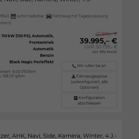
9943
sofort lieferbar
Fahrzeug mit Tageszulassung
extern)
40.995,– €
110 kW (150 PS), Automatik,
39.995,– €
Frontantrieb
UVP:
50.739,– €
Automatik
incl. 19% MwSt.
Benzin
Black Magic Perleffekt
Wir rufen Sie an
iniert:
6,00 l/100km
n:
138,00 g/km
Fahrzeugexpose
(unkonfiguriert, alle
Optionen)
Konfiguration
abschliessen
zer, AHK, Navi, Side, Kamera, Winter, 4 J.-