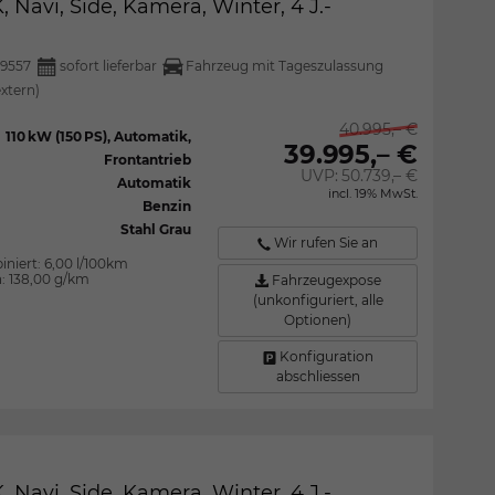
 Navi, Side, Kamera, Winter, 4 J.-
9557
sofort lieferbar
Fahrzeug mit Tageszulassung
extern)
40.995,– €
110 kW (150 PS), Automatik,
39.995,– €
Frontantrieb
UVP:
50.739,– €
Automatik
incl. 19% MwSt.
Benzin
Stahl Grau
Wir rufen Sie an
iniert:
6,00 l/100km
n:
138,00 g/km
Fahrzeugexpose
(unkonfiguriert, alle
Optionen)
Konfiguration
abschliessen
 Navi, Side, Kamera, Winter, 4 J.-