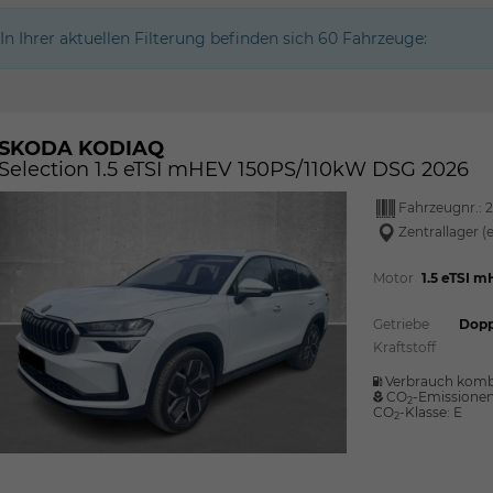
In Ihrer aktuellen Filterung befinden sich
60
Fahrzeuge:
SKODA KODIAQ
Selection 1.5 eTSI mHEV 150PS/110kW DSG 2026
Fahrzeugnr.:
2
Zentrallager (
Motor
1.5 eTSI 
Getriebe
Dopp
Kraftstoff
Verbrauch komb
CO
-Emissione
2
CO
-Klasse:
E
2