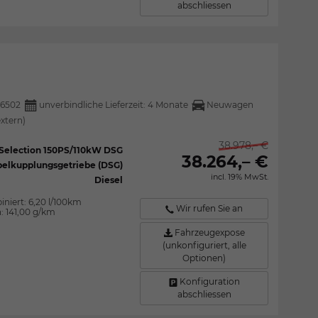
abschliessen
6502
unverbindliche Lieferzeit:
4 Monate
Neuwagen
extern)
38.978,– €
I Selection 150PS/110kW DSG
38.264,– €
elkupplungsgetriebe (DSG)
incl. 19% MwSt.
Diesel
iniert:
6,20 l/100km
Wir rufen Sie an
n:
141,00 g/km
Fahrzeugexpose
(unkonfiguriert, alle
Optionen)
Konfiguration
abschliessen