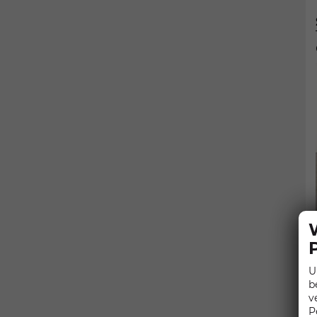
U
b
v
P