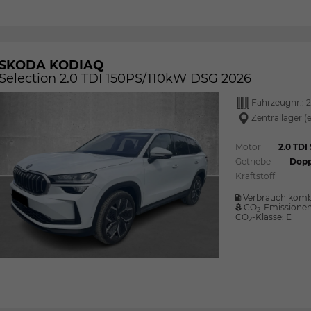
SKODA KODIAQ
Selection 2.0 TDI 150PS/110kW DSG 2026
Fahrzeugnr.:
2
Zentrallager (
Motor
2.0 TD
Getriebe
Dopp
Kraftstoff
Verbrauch komb
CO
-Emissione
2
CO
-Klasse:
E
2