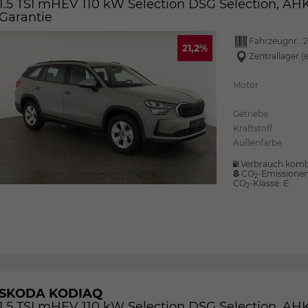
1.5 TSI mHEV 110 kW Selection DSG Selection, AHK,
Garantie
Fahrzeugnr.:
2
21,2%
Zentrallager (
Motor
Getriebe
Kraftstoff
Außenfarbe
Verbrauch komb
CO
-Emissione
2
CO
-Klasse:
E
2
SKODA KODIAQ
1.5 TSI mHEV 110 kW Selection DSG Selection, AHK,