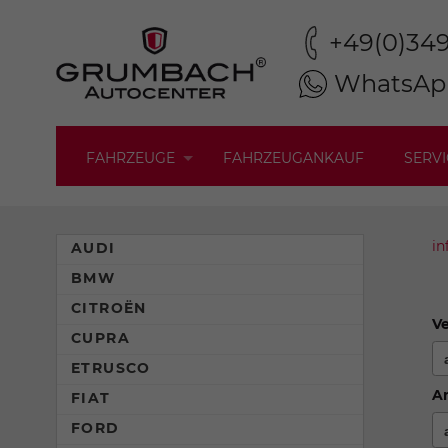
+49(0)34
WhatsAp
FAHRZEUGE
FAHRZEUGANKAUF
SERVI
in
AUDI
BMW
CITROËN
Ve
CUPRA
ETRUSCO
An
FIAT
FORD