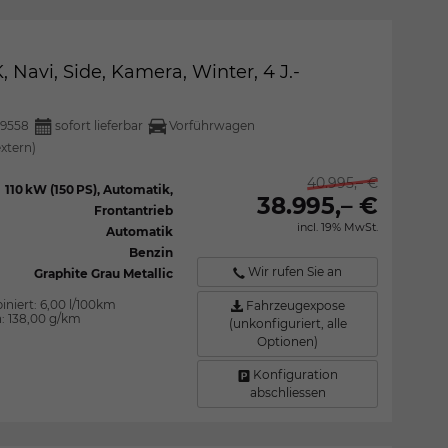
 Navi, Side, Kamera, Winter, 4 J.-
9558
sofort lieferbar
Vorführwagen
extern)
40.995,– €
110 kW (150 PS), Automatik,
38.995,– €
Frontantrieb
incl. 19% MwSt.
Automatik
Benzin
Wir rufen Sie an
Graphite Grau Metallic
iniert:
6,00 l/100km
Fahrzeugexpose
n:
138,00 g/km
(unkonfiguriert, alle
Optionen)
Konfiguration
abschliessen