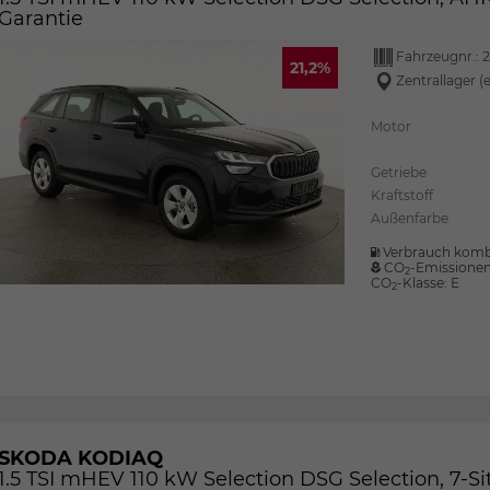
Garantie
Fahrzeugnr.:
2
21,2%
Zentrallager (
Motor
Getriebe
Kraftstoff
Außenfarbe
Verbrauch komb
CO
-Emissione
2
CO
-Klasse:
E
2
SKODA KODIAQ
1.5 TSI mHEV 110 kW Selection DSG Selection, 7-Sit