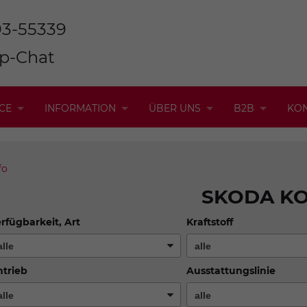
93-55339
p-Chat
CE
INFORMATION
ÜBER UNS
B2B
KO
fo
SKODA K
rfügbarkeit, Art
Kraftstoff
trieb
Ausstattungslinie