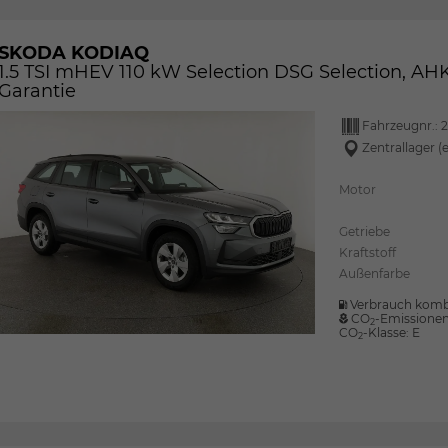
SKODA KODIAQ
1.5 TSI mHEV 110 kW Selection DSG Selection, AHK,
Garantie
Fahrzeugnr.:
2
Zentrallager (
Motor
Getriebe
Kraftstoff
Außenfarbe
Verbrauch komb
CO
-Emissione
2
CO
-Klasse:
E
2