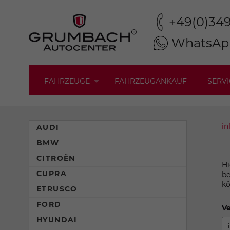
+49(0)34
WhatsAp
FAHRZEUGE
FAHRZEUGANKAUF
SERVI
in
AUDI
BMW
CITROËN
Hi
CUPRA
be
kö
ETRUSCO
FORD
Ve
HYUNDAI