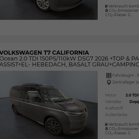
Verbrauch komb
CO
-Emissione
2
CO
-Klasse:
G
2
VOLKSWAGEN T7 CALIFORNIA
Ocean 2.0 TDI 150PS/110kW DSG7 2026 +TOP & 
ASSIST+EL- HEBEDACH, BASALT GRAU+CAMPI
Fahrzeugnr.:
Zentrallager (
Motor
2.0 TD
Getriebe
Dopp
Kraftstoff
Außenfarbe
Verbrauch komb
CO
-Emissione
2
CO
-Klasse:
G
2