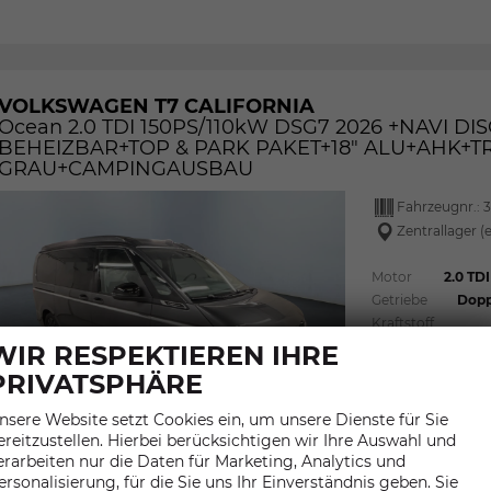
VOLKSWAGEN T7 CALIFORNIA
Ocean 2.0 TDI 150PS/110kW DSG7 2026 +NAVI 
BEHEIZBAR+TOP & PARK PAKET+18" ALU+AHK+TR
GRAU+CAMPINGAUSBAU
Fahrzeugnr.:
3
Zentrallager (
Motor
2.0 TD
Getriebe
Dopp
Kraftstoff
Außenfarbe
WIR RESPEKTIEREN IHRE
PRIVATSPHÄRE
Verbrauch komb
CO
-Emissione
2
CO
-Klasse:
G
2
nsere Website setzt Cookies ein, um unsere Dienste für Sie
ereitzustellen. Hierbei berücksichtigen wir Ihre Auswahl und
erarbeiten nur die Daten für Marketing, Analytics und
ersonalisierung, für die Sie uns Ihr Einverständnis geben. Sie