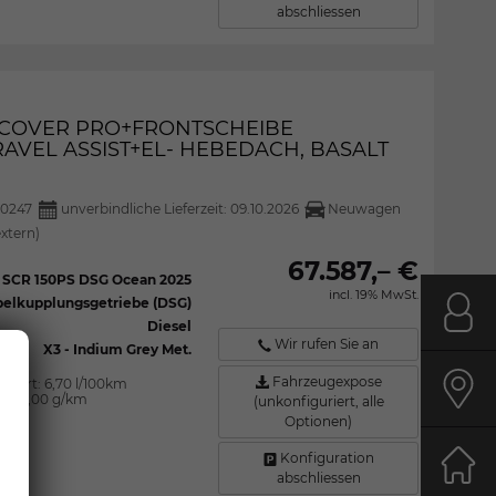
abschliessen
DISCOVER PRO+FRONTSCHEIBE
AVEL ASSIST+EL- HEBEDACH, BASALT
0247
unverbindliche Lieferzeit:
09.10.2026
Neuwagen
extern)
67.587,– €
I SCR 150PS DSG Ocean 2025
incl. 19% MwSt.
elkupplungsgetriebe (DSG)
Kont
Diesel
Wir rufen Sie an
X3 - Indium Grey Met.
Fahrzeugexpose
iniert:
6,70 l/100km
n:
177,00 g/km
Anfa
(unkonfiguriert, alle
Optionen)
Konfiguration
Start
abschliessen