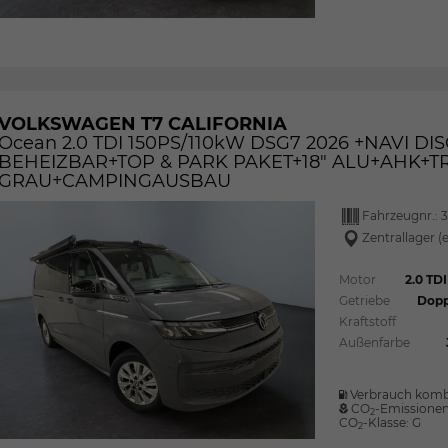
VOLKSWAGEN T7 CALIFORNIA
Ocean 2.0 TDI 150PS/110kW DSG7 2026 +NAVI 
BEHEIZBAR+TOP & PARK PAKET+18" ALU+AHK+TR
GRAU+CAMPINGAUSBAU
Fahrzeugnr.:
Zentrallager (
Motor
2.0 TD
Getriebe
Dopp
Kraftstoff
Außenfarbe
Verbrauch komb
CO
-Emissione
2
CO
-Klasse:
G
2