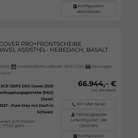
Konfiguration
abschliessen
DISCOVER PRO+FRONTSCHEIBE
AVEL ASSIST+EL- HEBEDACH, BASALT
30246
unverbindliche Lieferzeit:
09.10.2026
Neuwagen
extern)
66.944,– €
I SCR 150PS DSG Ocean 2025
incl. 19% MwSt.
elkupplungsgetriebe (DSG)
Diesel
Wir rufen Sie an
J22T - Pure Grey mit Dach in
Schwarz
Fahrzeugexpose
(unkonfiguriert, alle
iniert:
6,70 l/100km
Optionen)
n:
177,00 g/km
Konfiguration