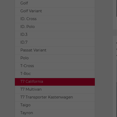
Golf
Golf Variant
ID. Cross
ID. Polo
ID.3
ID.7
Passat Variant
Polo
T-Cross
T-Roc
T7 California
T7 Multivan
T7 Transporter Kastenwagen
Taigo
Tayron