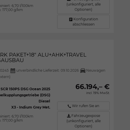
(unkonfiguriert, alle
iniert:
6,70 l/100km
Optionen)
n:
177,00 g/km
Konfiguration
abschliessen
PARK PAKET+18" ALU+AHK+TRAVEL
NGAUSBAU
30245
unverbindliche Lieferzeit:
09.10.2026
Neuwagen
extern)
66.194,– €
I SCR 150PS DSG Ocean 2025
incl. 19% MwSt.
elkupplungsgetriebe (DSG)
Diesel
Wir rufen Sie an
X3 - Indium Grey Met.
Fahrzeugexpose
iniert:
6,70 l/100km
n:
177,00 g/km
(unkonfiguriert, alle
Optionen)