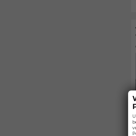
U
b
v
P