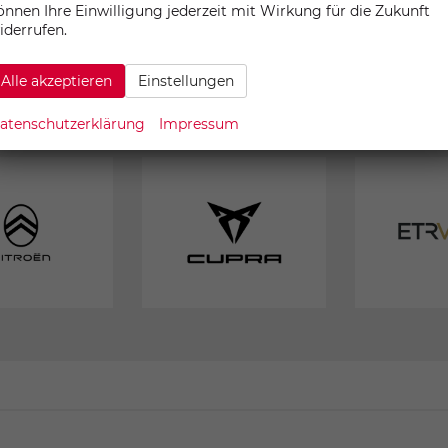
önnen Ihre Einwilligung jederzeit mit Wirkung für die Zukunft
iderrufen.
Alle akzeptieren
Einstellungen
UNSERE MARKEN
atenschutzerklärung
Impressum
EU-
EU-
Neuwagen
Neuwagen
von
von
Citroën
CUPRA
konfigurieren
konfigurieren