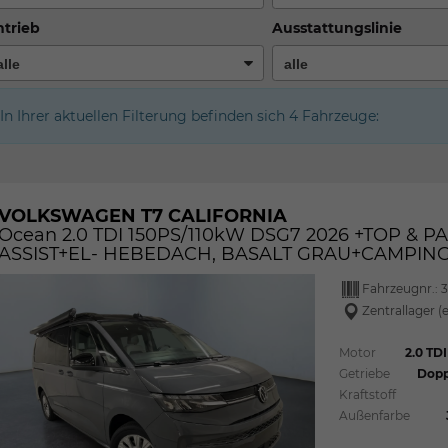
trieb
Ausstattungslinie
In Ihrer aktuellen Filterung befinden sich
4
Fahrzeuge:
VOLKSWAGEN T7 CALIFORNIA
Ocean 2.0 TDI 150PS/110kW DSG7 2026 +TOP & 
ASSIST+EL- HEBEDACH, BASALT GRAU+CAMPI
Fahrzeugnr.:
3
Zentrallager (
Motor
2.0 TD
Getriebe
Dopp
Kraftstoff
Außenfarbe