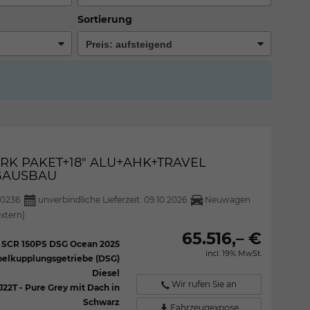
Sortierung
PARK PAKET+18" ALU+AHK+TRAVEL
NGAUSBAU
0236
unverbindliche Lieferzeit:
09.10.2026
Neuwagen
extern)
65.516,– €
I SCR 150PS DSG Ocean 2025
incl. 19% MwSt.
elkupplungsgetriebe (DSG)
Diesel
Wir rufen Sie an
J22T - Pure Grey mit Dach in
Schwarz
Fahrzeugexpose