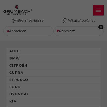
+49(0)3493-55339
WhatsApp-Chat
0
Anmelden
Parkplatz
AUDI
BMW
CITROËN
CUPRA
ETRUSCO
FORD
HYUNDAI
KIA