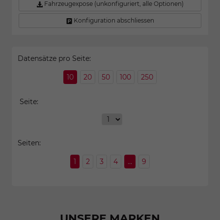
Fahrzeugexpose (unkonfiguriert, alle Optionen)
Konfiguration abschliessen
Datensätze pro Seite:
10
20
50
100
250
Seite:
Seiten:
1
2
3
4
...
9
UNSERE MARKEN