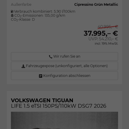
Außenfarbe
Cipressino Grün Metallic
Verbrauch kombiniert:
5,90 l/100km
CO
-Emissionen:
135,00 g/km
2
CO
-Klasse:
D
2
40.995,– €
37.995,– €
UVP:
54.210,– €
incl. 19% MwSt.
Wir rufen Sie an
Fahrzeugexpose (unkonfiguriert, alle Optionen)
Konfiguration abschliessen
VOLKSWAGEN TIGUAN
LIFE 1.5 eTSI 150PS/110kW DSG7 2026