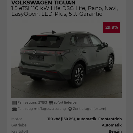
VOLKSWAGEN TIGUAN
1.5 eTSI 110 kW Life DSG Life, Pano, Navi,
EasyOpen, LED-Plus, 5 J.-Garantie
29,9%
Fahrzeugnr.:
27193
sofort lieferbar
Fahrzeug mit Tageszulassung
Zentrallager (extern)
Motor
110 kW (150 PS), Automatik, Frontantrieb
Getriebe
Automatik
Kraftstoff
Benzin