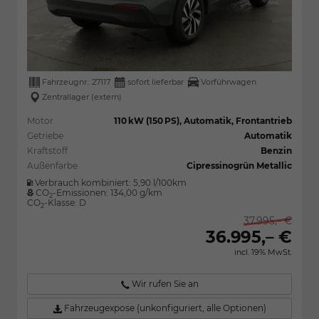
Fahrzeugnr.:
27117
sofort lieferbar
Vorführwagen
Zentrallager (extern)
Motor
110 kW (150 PS), Automatik, Frontantrieb
Getriebe
Automatik
Kraftstoff
Benzin
Außenfarbe
Cipressinogrün Metallic
Verbrauch kombiniert:
5,90 l/100km
CO
-Emissionen:
134,00 g/km
2
CO
-Klasse:
D
2
37.995,– €
36.995,– €
incl. 19% MwSt.
Wir rufen Sie an
Fahrzeugexpose (unkonfiguriert, alle Optionen)