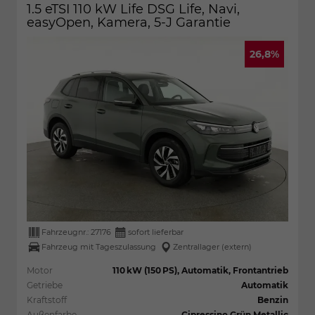
1.5 eTSI 110 kW Life DSG Life, Navi,
easyOpen, Kamera, 5-J Garantie
26,8%
Fahrzeugnr.:
27176
sofort lieferbar
Fahrzeug mit Tageszulassung
Zentrallager (extern)
Motor
110 kW (150 PS), Automatik, Frontantrieb
Getriebe
Automatik
Kraftstoff
Benzin
Außenfarbe
Cipressino Grün Metallic