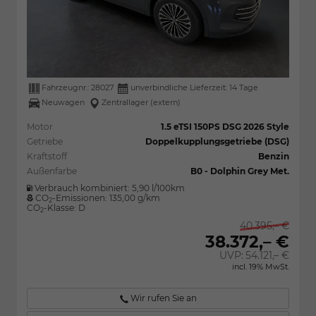
Fahrzeugnr.:
28027
unverbindliche Lieferzeit:
14 Tage
Neuwagen
Zentrallager (extern)
Motor
1.5 eTSI 150PS DSG 2026 Style
Getriebe
Doppelkupplungsgetriebe (DSG)
Kraftstoff
Benzin
Außenfarbe
B0 - Dolphin Grey Met.
Verbrauch kombiniert:
5,90 l/100km
CO
-Emissionen:
135,00 g/km
2
CO
-Klasse:
D
2
40.395,– €
38.372,– €
UVP:
54.121,– €
incl. 19% MwSt.
Wir rufen Sie an