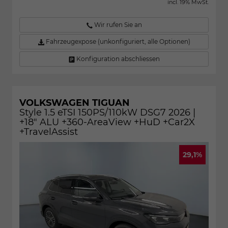
incl. 19% MwSt.
Wir rufen Sie an
Fahrzeugexpose (unkonfiguriert, alle Optionen)
Konfiguration abschliessen
VOLKSWAGEN TIGUAN
Style 1.5 eTSI 150PS/110kW DSG7 2026 |
+18" ALU +360-AreaView +HuD +Car2X
+TravelAssist
29,1%