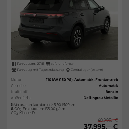
Fahrzeugnr.:
27111
sofort lieferbar
Fahrzeug mit Tageszulassung
Zentrallager (extern)
Motor
110 kW (150 PS), Automatik, Frontantrieb
Getriebe
Automatik
Kraftstoff
Benzin
Außenfarbe
Delfingrau Metallic
Verbrauch kombiniert:
5,90 l/100km
CO
-Emissionen:
135,00 g/km
2
CO
-Klasse:
D
2
40.995,– €
37.995,– €