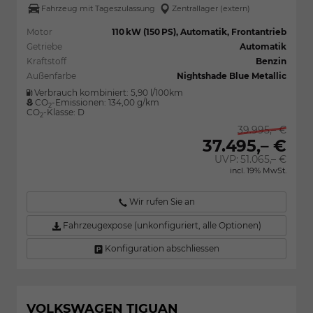
Fahrzeug mit Tageszulassung
Zentrallager (extern)
Motor
110 kW (150 PS), Automatik, Frontantrieb
Getriebe
Automatik
Kraftstoff
Benzin
Außenfarbe
Nightshade Blue Metallic
Verbrauch kombiniert:
5,90 l/100km
CO
-Emissionen:
134,00 g/km
2
CO
-Klasse:
D
2
39.995,– €
37.495,– €
UVP:
51.065,– €
incl. 19% MwSt.
Wir rufen Sie an
Fahrzeugexpose (unkonfiguriert, alle Optionen)
Konfiguration abschliessen
VOLKSWAGEN TIGUAN