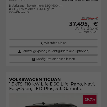
Verbrauch kombiniert:
5,90 l/100km
CO
-Emissionen:
134,00 g/km
2
CO
-Klasse:
D
2
39.995,– €
37.495,– €
UVP:
51.215,– €
incl. 19% MwSt.
Wir rufen Sie an
Fahrzeugexpose (unkonfiguriert, alle Optionen)
Konfiguration abschliessen
VOLKSWAGEN TIGUAN
1.5 eTSI 110 kW Life DSG Life, Pano, Navi,
EasyOpen, LED-Plus, 5 J.-Garantie
29,7%