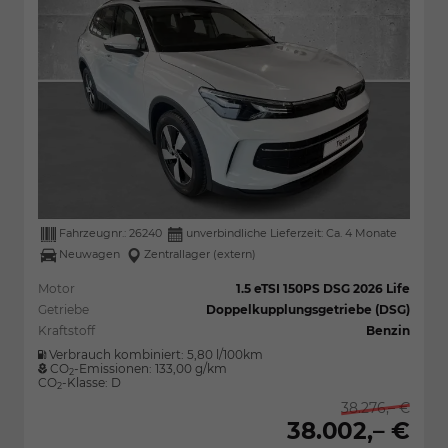
Fahrzeugnr.:
26240
unverbindliche Lieferzeit: Ca. 4 Monate
Neuwagen
Zentrallager (extern)
Motor
1.5 eTSI 150PS DSG 2026 Life
Getriebe
Doppelkupplungsgetriebe (DSG)
Kraftstoff
Benzin
Verbrauch kombiniert:
5,80 l/100km
CO
-Emissionen:
133,00 g/km
2
CO
-Klasse:
D
2
38.276,– €
38.002,– €