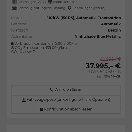
Fahrzeugnr.:
27177
sofort lieferbar
Fahrzeug mit Tageszulassung
Zentrallager (extern)
Motor
110 kW (150 PS), Automatik, Frontantrieb
Getriebe
Automatik
Kraftstoff
Benzin
Außenfarbe
Nightshade Blue Metallic
Verbrauch kombiniert:
5,90 l/100km
CO
-Emissionen:
135,00 g/km
2
CO
-Klasse:
D
2
40.995,– €
37.995,– €
UVP:
54.060,– €
incl. 19% MwSt.
Wir rufen Sie an
Fahrzeugexpose (unkonfiguriert, alle Optionen)
Konfiguration abschliessen