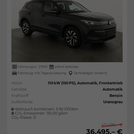
Fahrzeugnr.:
27091
sofort lieferbar
Fahrzeug mit Tageszulassung
Zentrallager (extern)
Motor
110 kW (150 PS), Automatik, Frontantrieb
Getriebe
Automatik
Kraftstoff
Benzin
Außenfarbe
Uranograu
Verbrauch kombiniert:
5,90 l/100km
CO
-Emissionen:
135,00 g/km
2
CO
-Klasse:
D
2
40.495,– €
36.495,– €