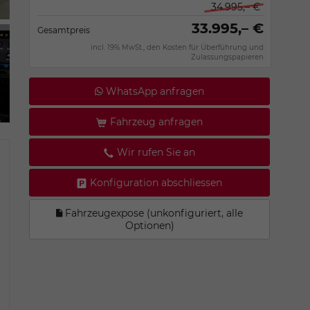
34.995,– €
33.995,– €
Gesamtpreis
incl. 19% MwSt., den Kosten für Überführung und
Zulassungspapieren
WhatsApp anfragen
Fahrzeug anfragen
Wir rufen Sie an
Konfiguration abschliessen
Fahrzeugexpose (unkonfiguriert, alle
Optionen)