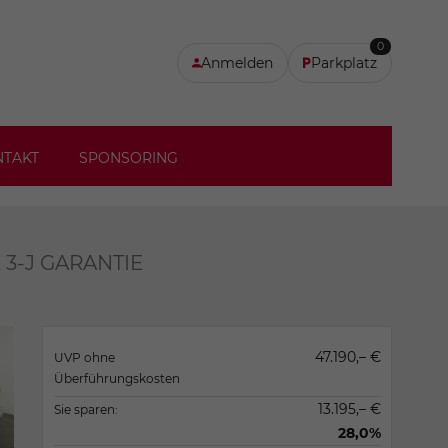
0
Anmelden
Parkplatz
NTAKT
SPONSORING
, 3-J GARANTIE
47.190,– €
UVP ohne
Überführungskosten
13.195,– €
Sie sparen:
28,0%