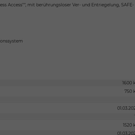
less Access"", mit berührungsloser Ver- und Entriegelung, SAFE-
tionssystem
1600 
750 
01.03.20
1520 
01.03.20