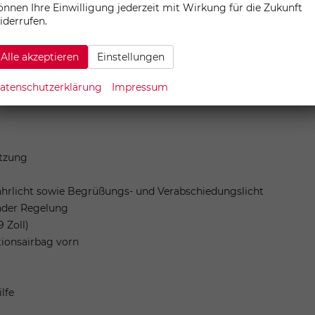
ren Rücksitzen sowie auf dem Beifahrersitz, i-Size-kompatibel
önnen Ihre Einwilligung jederzeit mit Wirkung für die Zukunft
iderrufen.
 Schaltwippen
Alle akzeptieren
Einstellungen
en Rücksitzplätze in Stoff ""Life""
atenschutzerklärung
Impressum
tzung
ahrlicht sowie Begrüßungs- und Verabschiedungslicht
nder Regelung
 Zoll)
tionsairbag vorn
ilfe