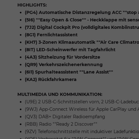
HIGHLIGHTS:
(PG4) Automatische Distanzregelung ACC ""stop 
(5I6) ""Easy Open & Close"" - Heckklappe mit se
(7J2) Digital Cockpit Pro (volldigitales Kombiinst
(8G1) Fernlichtassistent
(KH7) 3-Zonen Klimaautomatik ""Air Care Climatro
(8IT) LED-Scheinwerfer mit Tagfahrlicht
(4A3) Sitzheizung für Vordersitze
(QR9) Verkehrszeichenerkennung
(6I1) Spurhalteassistent ""Lane Assist""
(KA2) Rückfahrkamera
MULTIMEDIA UND KOMMUNIKATION:
(U9E) 2 USB-C-Schnittstellen vorn, 2 USB-C-Ladebuch
(9WJ) App-Connect Wireless für Apple CarPlay und 
(QV3) DAB+ Digitaler Radioempfang
(RBB) Radio ""Ready 2 Discover""
(9ZV) Telefonschnittstelle mit induktiver Ladefunkti