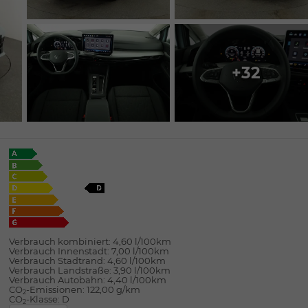
+32
Verbrauch kombiniert:
4,60 l/100km
Verbrauch Innenstadt:
7,00 l/100km
Verbrauch Stadtrand:
4,60 l/100km
Verbrauch Landstraße:
3,90 l/100km
Verbrauch Autobahn:
4,40 l/100km
CO
-Emissionen:
122,00 g/km
2
CO
-Klasse:
D
2