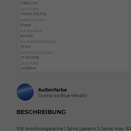
1.968 ccm
LEISTUNG
110 kW (150 PS)
KRAFTSTOFF
Diesel
KATEGORIE
Kombi
KILOMETERSTAND
10 km
ERSTZULASSUNG
01.03.2026
ZUSTAND
unfallfrei
Außenfarbe
Crystal Ice Blue Metallic
BESCHREIBUNG
VW Anschlussgarantie 1 Jahre (gesamt 3 Jahre) max. 9