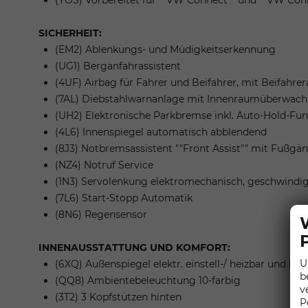
(YOS) Vorbereitet für ""VW Connect"" und ""VW Con
SICHERHEIT:
(EM2) Ablenkungs- und Müdigkeitserkennung
(UG1) Berganfahrassistent
(4UF) Airbag für Fahrer und Beifahrer, mit Beifahre
(7AL) Diebstahlwarnanlage mit Innenraumüberwach
(UH2) Elektronische Parkbremse inkl. Auto-Hold-Fun
(4L6) Innenspiegel automatisch abblendend
(8J3) Notbremsassistent ""Front Assist"" mit Fußg
(NZ4) Notruf Service
(1N3) Servolenkung elektromechanisch, geschwindi
(7L6) Start-Stopp Automatik
(8N6) Regensensor
INNENAUSSTATTUNG UND KOMFORT:
U
(6XQ) Außenspiegel elektr. einstell-/ heizbar und he
b
(QQ8) Ambientebeleuchtung 10-farbig
v
(3T2) 3 Kopfstützen hinten
P