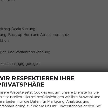
nect Plus""
rairbag-Deaktivierung
ung, Back-up-Horn und Abschleppschutz
ktion
änger- und Radfahrererkennung
gkeitsabhängig geregelt
WIR RESPEKTIEREN IHRE
PRIVATSPHÄRE
nsere Website setzt Cookies ein, um unsere Dienste für Sie
ranklappbar
ereitzustellen. Hierbei berücksichtigen wir Ihre Auswahl und
erarbeiten nur die Daten für Marketing, Analytics und
ersonalisierung, für die Sie uns Ihr Einverständnis geben. Sie