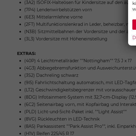
(3A2) ISOFIX-Halteösen für Kindersitze auf den äuße
k
w
(7P4) Lendenwirbelstützen vorn
(6E3) Mittelarmlehne vorne
(2FT) Multifunktionslenkrad in Leder, beheizbar, mit
(N3B) Sitzmittelbahnen der Vordersitze und der äußer
D
(3L3) Vordersitze mit Höheneinstellung
EXTRAS:
(40P) 4 Leichtmetallräder ""Nottingham"" 7,5 J x 17
(4G3) Abbiegebremsfunktion und Ausweichunterstü
(3S2) Dachreling schwarz
(9I5) Fahrlichtschaltung automatisch, mit LED-Tagf
(LT2) Geschwindigkeitsbegrenzer mit vorausschaue
(8DG) Infotainment-System mit 32,7-cm-Display (12,9
(6C2) Seitenairbag vorn, mit Kopfairbag und Interak
(PLD) Licht-und-Sicht-Paket inkl. ""Light Assist""
(8VG) Rückleuchten in LED-Technik
(8A5) Parkassistent ""Park Assist Pro"", inkl. Einparkh
(H1V) Reifen 225/45 R 17