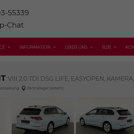
93-55339
p-Chat
CE
INFORMATION
ÜBER UNS
B2B
KO
NT
VIII 2.0 TDI DSG LIFE, EASYOPEN, KAMERA
szulassung
Zentrallager (extern)