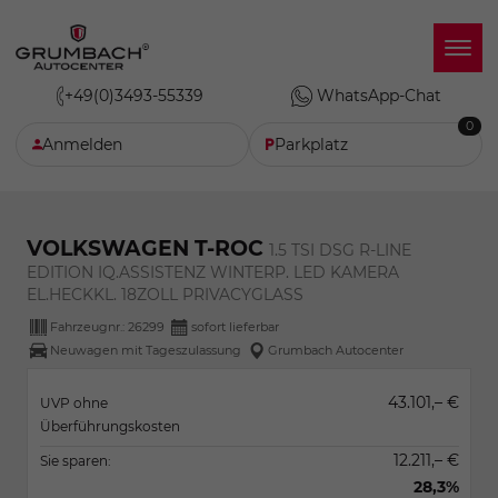
+49(0)3493-55339
WhatsApp-Chat
0
Anmelden
Parkplatz
VOLKSWAGEN T-ROC
1.5 TSI DSG R-LINE
EDITION IQ.ASSISTENZ WINTERP. LED KAMERA
EL.HECKKL. 18ZOLL PRIVACYGLASS
Fahrzeugnr.:
26299
sofort lieferbar
Neuwagen mit Tageszulassung
Grumbach Autocenter
43.101,– €
UVP ohne
Überführungskosten
12.211,– €
Sie sparen:
28,3%