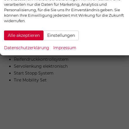
Tagfahrlicht
verarbeiten nur die Daten für Marketing, Analytics und
Personalisierung, für die Sie uns Ihr Einverständnis geben. Sie
LED Rückleuchten
können Ihre Einwilligung jederzeit mit Wirkung für die Zukunft
Wärmeschutzverglasung
widerrufen.
Alle akzeptieren
Einstellungen
Räder & Technik
18 Zoll LM Räder mit Bereifung 215/50R18
Datenschutzerklärung
Impressum
Lichtsensor
Reifendruckkontrollsystem
Servolenkung elektronisch
Start Stopp System
Tire Mobility Set