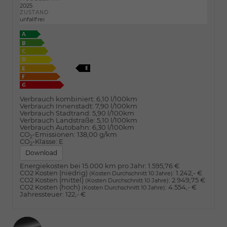
2025
ZUSTAND
unfallfrei
Verbrauch kombiniert:
6,10 l/100km
Verbrauch Innenstadt:
7,90 l/100km
Verbrauch Stadtrand:
5,90 l/100km
Verbrauch Landstraße:
5,10 l/100km
Verbrauch Autobahn:
6,30 l/100km
CO
-Emissionen:
138,00 g/km
2
CO
-Klasse:
E
2
Download
Energiekosten bei 15.000 km pro Jahr:
1.595,76 €
CO2 Kosten (niedrig)
:
1.242,- €
(Kosten Durchschnitt 10 Jahre)
CO2 Kosten (mittel)
:
2.949,75 €
(Kosten Durchschnitt 10 Jahre)
CO2 Kosten (hoch)
:
4.554,- €
(Kosten Durchschnitt 10 Jahre)
Jahressteuer:
122,- €