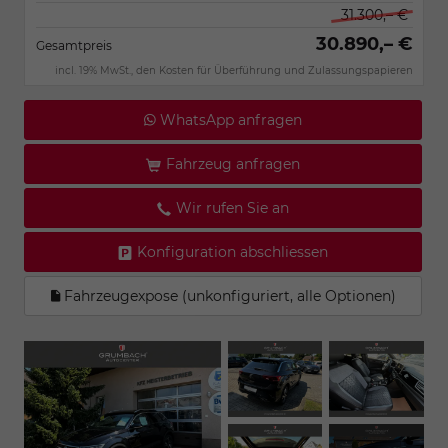
31.300,– €
30.890,– €
Gesamtpreis
incl. 19% MwSt., den Kosten für Überführung und Zulassungspapieren
WhatsApp anfragen
Fahrzeug anfragen
Wir rufen Sie an
Konfiguration abschliessen
Fahrzeugexpose (unkonfiguriert, alle Optionen)