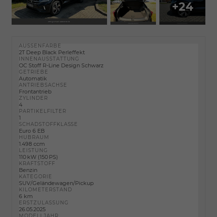
+24
AUSSENFARBE
2T Deep Black Perleffekt
INNENAUSSTATTUNG
OC Stoff R-Line Design Schwarz
GETRIEBE
Automatik
ANTRIEBSACHSE
Frontantrieb
ZYLINDER
4
PARTIKELFILTER
1
SCHADSTOFFKLASSE
Euro 6 EB
HUBRAUM
1.498 ccm
LEISTUNG
110 kW (150 PS)
KRAFTSTOFF
Benzin
KATEGORIE
SUV/Geländewagen/Pickup
KILOMETERSTAND
6 km
ERSTZULASSUNG
26.05.2025
MODELLJAHR