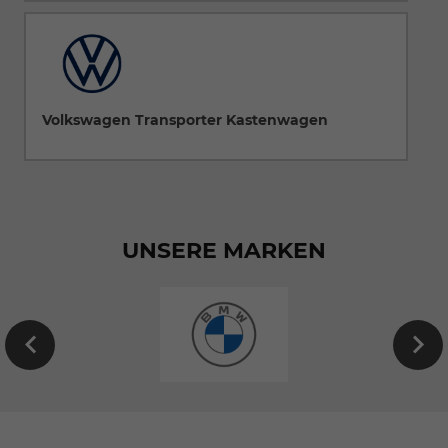
Volkswagen Transporter Kastenwagen
UNSERE MARKEN
EU-
Neuwagen
von
BMW
konfigurieren