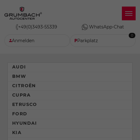
+49(0)3493-55339
WhatsApp-Chat
0
Anmelden
Parkplatz
AUDI
BMW
CITROËN
CUPRA
ETRUSCO
FORD
HYUNDAI
KIA