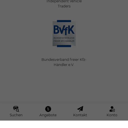
Independent Vehicle
Traders
Bundesverband freier Kfz-
Händler e.V.
Suchen
Angebote
Kontakt
Konto