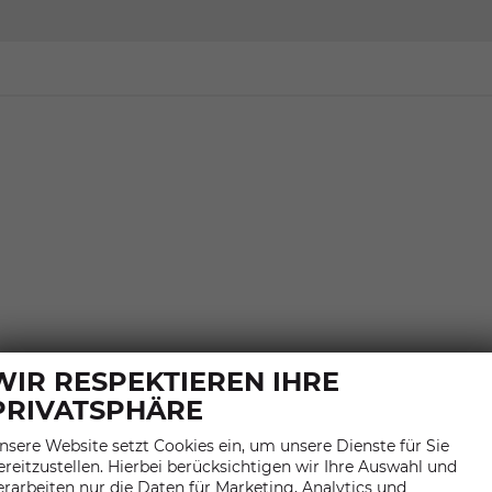
von
von
Citroën
CUPRA
konfigurieren
konfigurieren
WIR RESPEKTIEREN IHRE
PRIVATSPHÄRE
INFORMATION
nsere Website setzt Cookies ein, um unsere Dienste für Sie
ANSPRECHPARTNER
ereitzustellen. Hierbei berücksichtigen wir Ihre Auswahl und
ANFAHRT
erarbeiten nur die Daten für Marketing, Analytics und