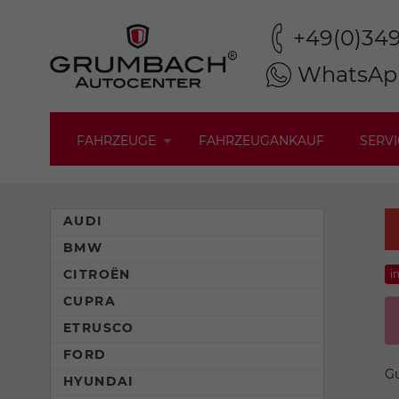
+49(0)34
WhatsAp
FAHRZEUGE
FAHRZEUGANKAUF
SERVI
AUDI
BMW
CITROËN
i
CUPRA
ETRUSCO
FORD
Gu
HYUNDAI