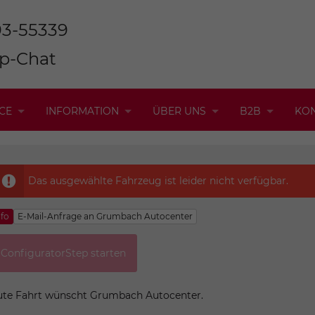
93-55339
p-Chat
CE
INFORMATION
ÜBER UNS
B2B
KO
Das ausgewählte Fahrzeug ist leider nicht verfügbar.
nfo
E-Mail-Anfrage an Grumbach Autocenter
ConfiguratorStep starten
te Fahrt wünscht Grumbach Autocenter.