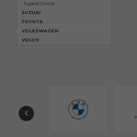
Superb Combi
SUZUKI
TOYOTA
VOLKSWAGEN
VOLVO
EU-
EU-
Neuwagen
Neuwagen