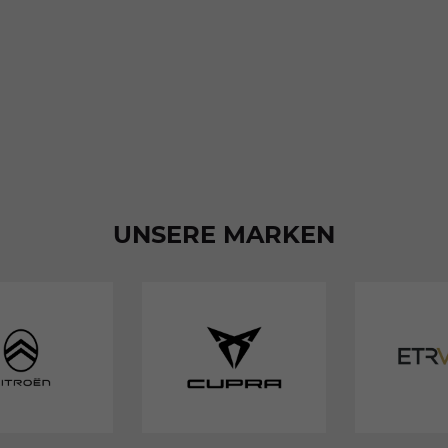
UNSERE MARKEN
EU-
EU-
Neuwagen
Neuwagen