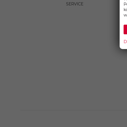
SERVICE
P
k
w
D