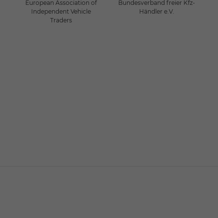
European Association of
Bundesverband freier Kfz-
Independent Vehicle
Händler e.V.
Traders