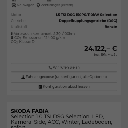
Neuwagen
Zentrallager (extern)
Motor
1.5 TSI DSG 150PS/110kW Selection
Getriebe
Doppelkupplungsgetriebe (DSG)
Kraftstoff
Benzin
Verbrauch kombiniert:
5,30 l/100km
CO
-Emissionen:
124,00 g/km
2
CO
-Klasse:
D
2
24.122,– €
incl. 19% MwSt.
Wir rufen Sie an
Fahrzeugexpose (unkonfiguriert, alle Optionen)
Konfiguration abschliessen
SKODA FABIA
Selection 1.0 TSI DSG Selection, LED,
Kamera, Side, ACC, Winter, Ladeboden,
sofort