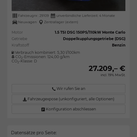
Fahrzeugnr.:
29109
unverbindliche Lieferzeit:
4 Monate
Neuwagen
Zentrallager (extern)
Motor
1.5 TSI DSG 150PS/110kW Monte Carlo
Getriebe
Doppelkupplungsgetriebe (DSG)
Kraftstoff
Benzin
Verbrauch kombiniert:
5,30 l/100km
CO
-Emissionen:
124,00 g/km
2
CO
-Klasse:
D
2
27.209,– €
incl. 19% MwSt.
Wir rufen Sie an
Fahrzeugexpose (unkonfiguriert, alle Optionen)
Konfiguration abschliessen
Datensätze pro Seite: