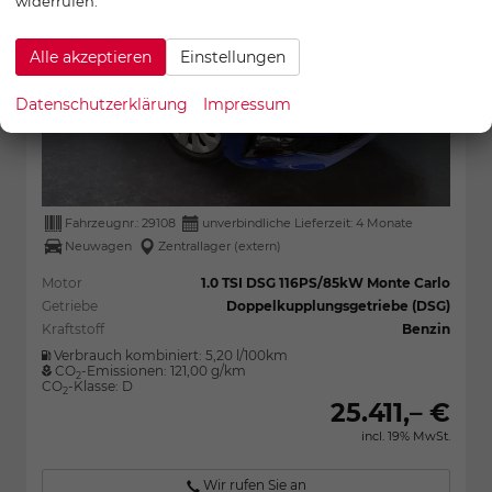
widerrufen.
Alle akzeptieren
Einstellungen
Datenschutzerklärung
Impressum
Fahrzeugnr.:
29108
unverbindliche Lieferzeit:
4 Monate
Neuwagen
Zentrallager (extern)
Motor
1.0 TSI DSG 116PS/85kW Monte Carlo
Getriebe
Doppelkupplungsgetriebe (DSG)
Kraftstoff
Benzin
Verbrauch kombiniert:
5,20 l/100km
CO
-Emissionen:
121,00 g/km
2
CO
-Klasse:
D
2
25.411,– €
incl. 19% MwSt.
Wir rufen Sie an