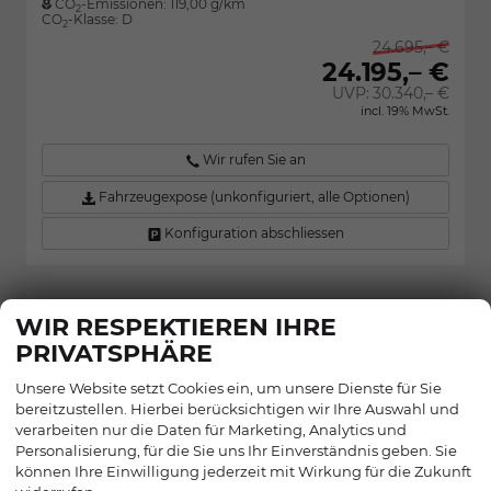
CO
-Emissionen:
119,00 g/km
2
CO
-Klasse:
D
2
24.695,– €
24.195,– €
UVP:
30.340,– €
incl. 19% MwSt.
Wir rufen Sie an
Fahrzeugexpose (unkonfiguriert, alle Optionen)
Konfiguration abschliessen
WIR RESPEKTIEREN IHRE
SKODA FABIA
Monte Carlo 1.0 TSI 116PS/85kW DSG
PRIVATSPHÄRE
2027 *VOLL-LED+Sportsitze*
Unsere Website setzt Cookies ein, um unsere Dienste für Sie
bereitzustellen. Hierbei berücksichtigen wir Ihre Auswahl und
verarbeiten nur die Daten für Marketing, Analytics und
Personalisierung, für die Sie uns Ihr Einverständnis geben. Sie
können Ihre Einwilligung jederzeit mit Wirkung für die Zukunft