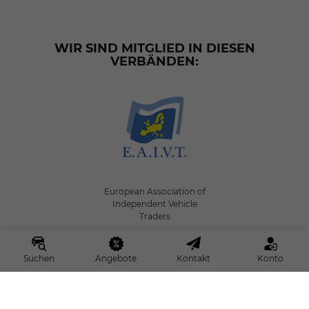
WIR SIND MITGLIED IN DIESEN
VERBÄNDEN:
European Association of
Independent Vehicle
Traders
Suchen
Angebote
Kontakt
Konto