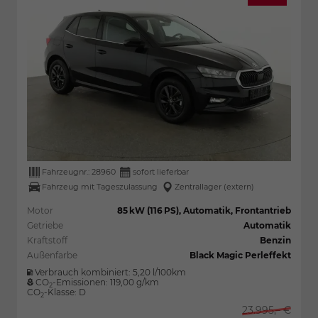
Fahrzeugnr.:
28960
sofort lieferbar
Fahrzeug mit Tageszulassung
Zentrallager (extern)
Motor
85 kW (116 PS), Automatik, Frontantrieb
Getriebe
Automatik
Kraftstoff
Benzin
Außenfarbe
Black Magic Perleffekt
Verbrauch kombiniert:
5,20 l/100km
CO
-Emissionen:
119,00 g/km
2
CO
-Klasse:
D
2
23.995,– €