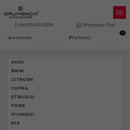
+49(0)3493-55339
WhatsApp-Chat
0
Anmelden
Parkplatz
AUDI
BMW
CITROËN
CUPRA
ETRUSCO
FORD
HYUNDAI
KIA