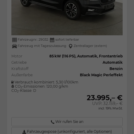
Fahrzeugnr.:
29032
sofort lieferbar
Fahrzeug mit Tageszulassung
Zentrallager (extern)
Motor
85 kW (116 PS), Automatik, Frontantrieb
Getriebe
Automatik
Kraftstoff
Benzin
Außenfarbe
Black Magic Perleffekt
Verbrauch kombiniert:
5,30 l/100km
CO
-Emissionen:
120,00 g/km
2
CO
-Klasse:
D
2
23.995,– €
UVP:
32.159,– €
incl. 19% MwSt.
Wir rufen Sie an
Fahrzeugexpose (unkonfiguriert, alle Optionen)