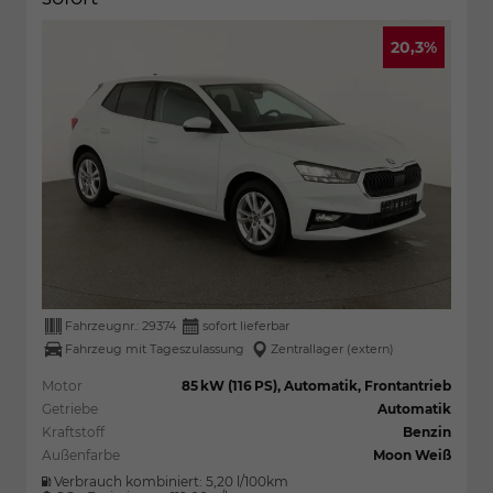
20,3%
Fahrzeugnr.:
29374
sofort lieferbar
Fahrzeug mit Tageszulassung
Zentrallager (extern)
Motor
85 kW (116 PS), Automatik, Frontantrieb
Getriebe
Automatik
Kraftstoff
Benzin
Außenfarbe
Moon Weiß
Verbrauch kombiniert:
5,20 l/100km