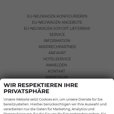
EU-NEUWAGEN KONFIGURIEREN
EU-NEUWAGEN ANGEBOTE
EU-NEUWAGEN SOFORT LIEFERBAR
SERVICE
INFORMATION
ANSPRECHPARTNER
ANFAHRT
HOTELSERVICE
ANMELDEN
KONTAKT
IMPRESSUM
DATENSCHUTZERKLÄRUNG
WIR RESPEKTIEREN IHRE
INFORMATIONEN ZUR
PRIVATSPHÄRE
BARRIEREFREIHEIT
Unsere Website setzt Cookies ein, um unsere Dienste für Sie
AGB & WIDERRUFSBELEHRUNG
bereitzustellen. Hierbei berücksichtigen wir Ihre Auswahl und
COOKIE-EINSTELLUNGEN
verarbeiten nur die Daten für Marketing, Analytics und
Personalisierung, für die Sie uns Ihr Einverständnis geben. Sie