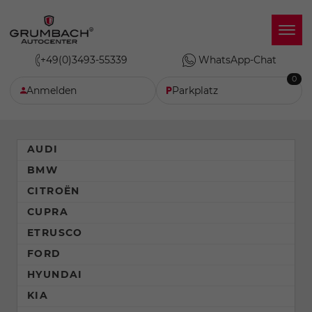
+49(0)3493-55339
WhatsApp-Chat
0
Anmelden
Parkplatz
AUDI
BMW
CITROËN
CUPRA
ETRUSCO
FORD
HYUNDAI
KIA