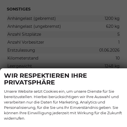
SONSTIGES
Anhängelast (gebremst)
1200 kg
Anhängelast (ungebremst)
620 kg
Anzahl Sitzplätze
5
Anzahl Vorbesitzer
1
Erstzulassung
01.06.2026
Kilometerstand
10
Leergewicht
1248 kg
Nächste Hauptuntersuchung
01.06.2029
WIR RESPEKTIEREN IHRE
PRIVATSPHÄRE
Radstand
2651 mm
Stützlast
75 kg
Unsere Website setzt Cookies ein, um unsere Dienste für Sie
bereitzustellen. Hierbei berücksichtigen wir Ihre Auswahl und
verarbeiten nur die Daten für Marketing, Analytics und
Personalisierung, für die Sie uns Ihr Einverständnis geben. Sie
können Ihre Einwilligung jederzeit mit Wirkung für die Zukunft
widerrufen.