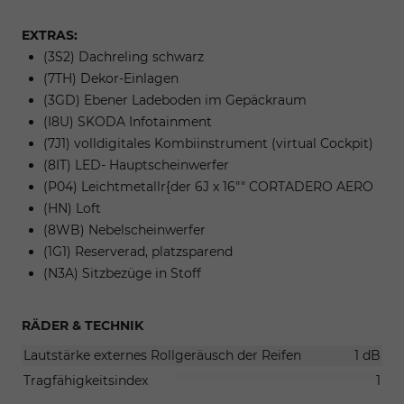
EXTRAS:
(3S2) Dachreling schwarz
(7TH) Dekor-Einlagen
(3GD) Ebener Ladeboden im Gepäckraum
(I8U) SKODA Infotainment
(7J1) volldigitales Kombiinstrument (virtual Cockpit)
(8IT) LED- Hauptscheinwerfer
(P04) Leichtmetallr{der 6J x 16"" CORTADERO AERO
(HN) Loft
(8WB) Nebelscheinwerfer
(1G1) Reserverad, platzsparend
(N3A) Sitzbezüge in Stoff
RÄDER & TECHNIK
Lautstärke externes Rollgeräusch der Reifen
1 dB
Tragfähigkeitsindex
1