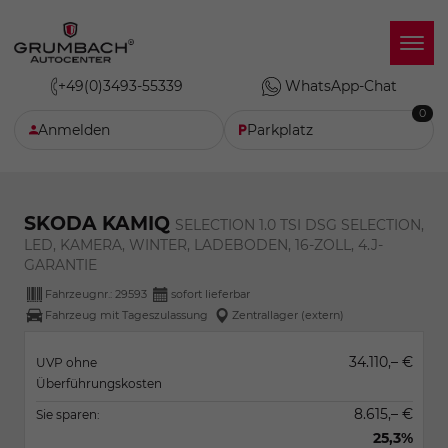
+49(0)3493-55339
WhatsApp-Chat
0
Anmelden
Parkplatz
SKODA KAMIQ
SELECTION 1.0 TSI DSG SELECTION,
LED, KAMERA, WINTER, LADEBODEN, 16-ZOLL, 4.J-
GARANTIE
Fahrzeugnr.:
29593
sofort lieferbar
Fahrzeug mit Tageszulassung
Zentrallager (extern)
34.110,– €
UVP ohne
Überführungskosten
8.615,– €
Sie sparen:
25,3%