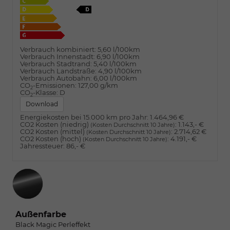
Verbrauch kombiniert:
5,60 l/100km
Verbrauch Innenstadt:
6,90 l/100km
Verbrauch Stadtrand:
5,40 l/100km
Verbrauch Landstraße:
4,90 l/100km
Verbrauch Autobahn:
6,00 l/100km
CO
-Emissionen:
127,00 g/km
2
CO
-Klasse:
D
2
Download
Energiekosten bei 15.000 km pro Jahr:
1.464,96 €
CO2 Kosten (niedrig)
:
1.143,- €
(Kosten Durchschnitt 10 Jahre)
CO2 Kosten (mittel)
:
2.714,62 €
(Kosten Durchschnitt 10 Jahre)
CO2 Kosten (hoch)
:
4.191,- €
(Kosten Durchschnitt 10 Jahre)
Jahressteuer:
86,- €
Außenfarbe
Black Magic Perleffekt