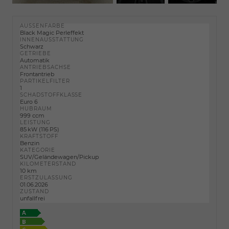
AUSSENFARBE
Black Magic Perleffekt
INNENAUSSTATTUNG
Schwarz
GETRIEBE
Automatik
ANTRIEBSACHSE
Frontantrieb
PARTIKELFILTER
1
SCHADSTOFFKLASSE
Euro 6
HUBRAUM
999 ccm
LEISTUNG
85 kW (116 PS)
KRAFTSTOFF
Benzin
KATEGORIE
SUV/Geländewagen/Pickup
KILOMETERSTAND
10 km
ERSTZULASSUNG
01.06.2026
ZUSTAND
unfallfrei