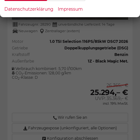
Datenschutzerklärung
Impressum
Fahrzeugnr.:
28290
unverbindliche Lieferzeit:
14 Tage
Neuwagen
Zentrallager (extern)
Motor
1.0 TSI Selection 116PS/85kW DSG7 2026
Getriebe
Doppelkupplungsgetriebe (DSG)
Kraftstoff
Benzin
Außenfarbe
1Z - Black Magic Met.
Verbrauch kombiniert:
5,70 l/100km
CO
-Emissionen:
128,00 g/km
2
CO
-Klasse:
D
2
26.365,– €
25.294,– €
UVP:
35.369,– €
incl. 19% MwSt.
Wir rufen Sie an
Fahrzeugexpose (unkonfiguriert, alle Optionen)
Konfiguration abschliessen