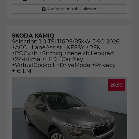
Konfiguration abschliessen
SKODA KAMIQ
Selection 1.0 TSI 116PS/85kW DSG 2026 |
+ACC +LaneAssist +KESSY +RFK
+PDCv+h +Sitzhzg +beheizb.Lenkrad
+2Z-Klima +LED +CarPlay
+VirtualCockpit +DriveMode +Privacy
+16"LM
28,5%