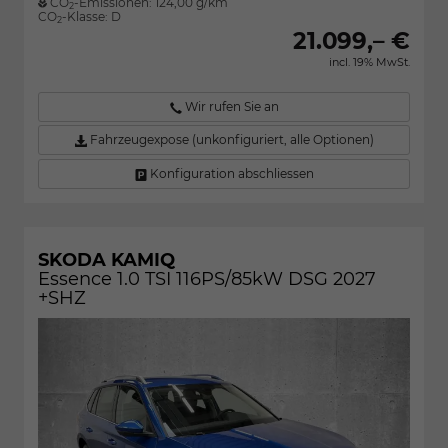
CO
-Emissionen:
124,00 g/km
2
CO
-Klasse:
D
2
21.099,– €
incl. 19% MwSt.
Wir rufen Sie an
Fahrzeugexpose (unkonfiguriert, alle Optionen)
Konfiguration abschliessen
SKODA KAMIQ
Essence 1.0 TSI 116PS/85kW DSG 2027
+SHZ