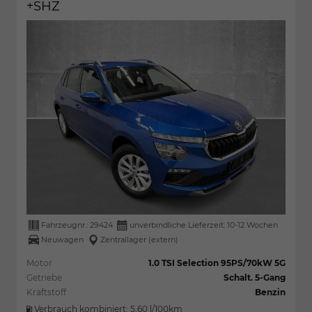
+SHZ
Fahrzeugnr.:
29424
unverbindliche Lieferzeit: 10-12 Wochen
Neuwagen
Zentrallager (extern)
Motor
1.0 TSI Selection 95PS/70kW 5G
Getriebe
Schalt. 5-Gang
Kraftstoff
Benzin
Verbrauch kombiniert:
5,60 l/100km