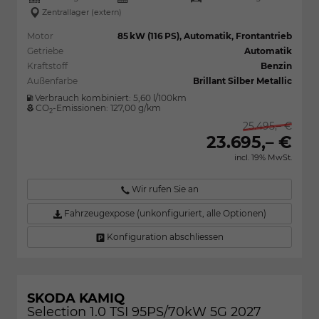
Zentrallager (extern)
Motor
85 kW (116 PS), Automatik, Frontantrieb
Getriebe
Automatik
Kraftstoff
Benzin
Außenfarbe
Brillant Silber Metallic
Verbrauch kombiniert:
5,60 l/100km
CO
-Emissionen:
127,00 g/km
2
25.495,– €
23.695,– €
incl. 19% MwSt.
Wir rufen Sie an
Fahrzeugexpose (unkonfiguriert, alle Optionen)
Konfiguration abschliessen
SKODA KAMIQ
Selection 1.0 TSI 95PS/70kW 5G 2027