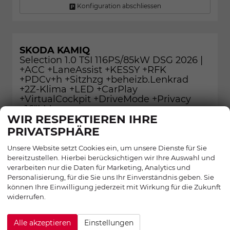
Konfiguration abschliessen
SKODA KAMIQ
Selection 1.0 TSI 116PS/85kW DSG 2026 |
+ACC +LaneAssist +KESSY +RFK
+PDCv+h +Sitzhzg +beheizb.Lenkrad
+2Z-Klima +LED +CarPlay
+VirtualCockpit +DriveMode +Privacy
+16"LM
WIR RESPEKTIEREN IHRE
PRIVATSPHÄRE
28,5%
Unsere Website setzt Cookies ein, um unsere Dienste für Sie
bereitzustellen. Hierbei berücksichtigen wir Ihre Auswahl und
verarbeiten nur die Daten für Marketing, Analytics und
Personalisierung, für die Sie uns Ihr Einverständnis geben. Sie
können Ihre Einwilligung jederzeit mit Wirkung für die Zukunft
widerrufen.
Alle akzeptieren
Einstellungen