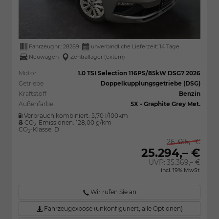
Fahrzeugnr.:
28289
unverbindliche Lieferzeit:
14 Tage
Neuwagen
Zentrallager (extern)
Motor
1.0 TSI Selection 116PS/85kW DSG7 2026
Getriebe
Doppelkupplungsgetriebe (DSG)
Kraftstoff
Benzin
Außenfarbe
5X - Graphite Grey Met.
Verbrauch kombiniert:
5,70 l/100km
CO
-Emissionen:
128,00 g/km
2
CO
-Klasse:
D
2
26.365,– €
25.294,– €
UVP:
35.369,– €
incl. 19% MwSt.
Wir rufen Sie an
Fahrzeugexpose (unkonfiguriert, alle Optionen)