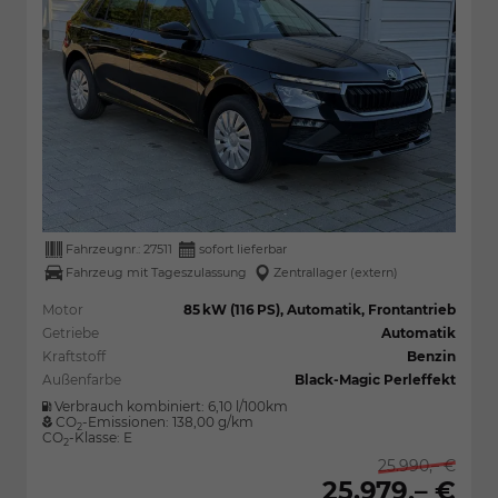
Fahrzeugnr.:
27511
sofort lieferbar
Fahrzeug mit Tageszulassung
Zentrallager (extern)
Motor
85 kW (116 PS), Automatik, Frontantrieb
Getriebe
Automatik
Kraftstoff
Benzin
Außenfarbe
Black-Magic Perleffekt
Verbrauch kombiniert:
6,10 l/100km
CO
-Emissionen:
138,00 g/km
2
CO
-Klasse:
E
2
25.990,– €
25.979,– €