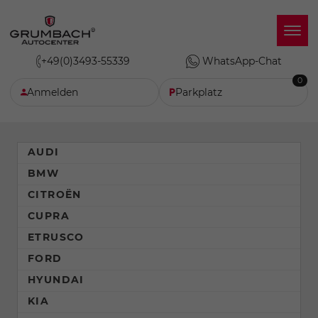
+49(0)3493-55339
WhatsApp-Chat
0
Anmelden
Parkplatz
AUDI
BMW
CITROËN
CUPRA
ETRUSCO
FORD
HYUNDAI
KIA