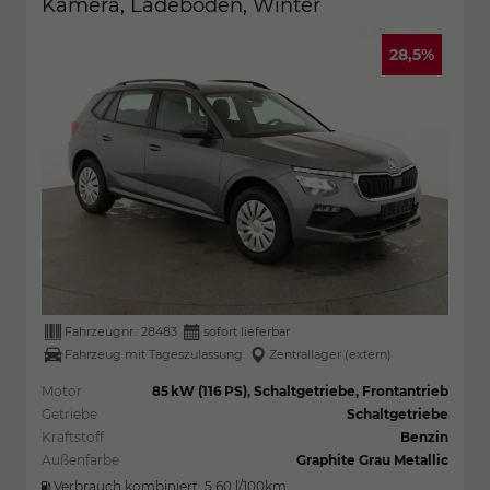
Kamera, Ladeboden, Winter
28,5%
Fahrzeugnr.:
28483
sofort lieferbar
Fahrzeug mit Tageszulassung
Zentrallager (extern)
Motor
85 kW (116 PS), Schaltgetriebe, Frontantrieb
Getriebe
Schaltgetriebe
Kraftstoff
Benzin
Außenfarbe
Graphite Grau Metallic
Verbrauch kombiniert:
5,60 l/100km