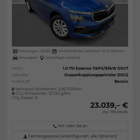
Fahrzeugnr.:
29423
unverbindliche Lieferzeit: 10-12 Wochen
Neuwagen
Zentrallager (extern)
Motor
1.0 TSI Essence 116PS/85kW DSG7
Getriebe
Doppelkupplungsgetriebe (DSG)
Kraftstoff
Benzin
Verbrauch kombiniert:
5,60 l/100km
CO
-Emissionen:
127,00 g/km
2
CO
-Klasse:
D
2
23.039,– €
incl. 19% MwSt.
Wir rufen Sie an
Fahrzeugexpose (unkonfiguriert, alle Optionen)