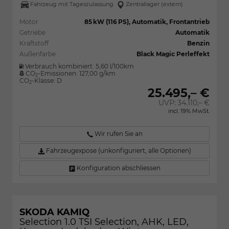
Fahrzeug mit Tageszulassung
Zentrallager (extern)
Motor
85 kW (116 PS), Automatik, Frontantrieb
Getriebe
Automatik
Kraftstoff
Benzin
Außenfarbe
Black Magic Perleffekt
Verbrauch kombiniert:
5,60 l/100km
CO
-Emissionen:
127,00 g/km
2
CO
-Klasse:
D
2
25.495,– €
UVP:
34.110,– €
incl. 19% MwSt.
Wir rufen Sie an
Fahrzeugexpose (unkonfiguriert, alle Optionen)
Konfiguration abschliessen
SKODA KAMIQ
Selection 1.0 TSI Selection, AHK, LED,