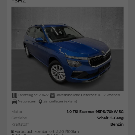
+SHZ
Fahrzeugnr.:
29422
unverbindliche Lieferzeit: 10-12 Wochen
Neuwagen
Zentrallager (extern)
Motor
1.0 TSI Essence 95PS/70kW 5G
Getriebe
Schalt. 5-Gang
Kraftstoff
Benzin
Verbrauch kombiniert:
5,50 l/100km