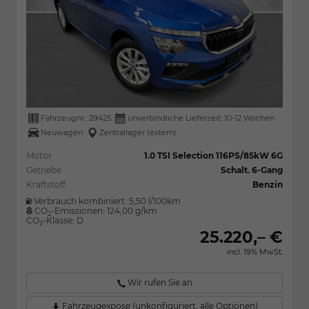
Fahrzeugnr.:
29425
unverbindliche Lieferzeit: 10-12 Wochen
Neuwagen
Zentrallager (extern)
Motor
1.0 TSI Selection 116PS/85kW 6G
Getriebe
Schalt. 6-Gang
Kraftstoff
Benzin
Verbrauch kombiniert:
5,50 l/100km
CO
-Emissionen:
124,00 g/km
2
CO
-Klasse:
D
2
25.220,– €
incl. 19% MwSt.
Wir rufen Sie an
Fahrzeugexpose (unkonfiguriert, alle Optionen)