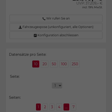
UVP:
37.209,– €
incl. 19% MwSt.
Wir rufen Sie an
Fahrzeugexpose (unkonfiguriert, alle Optionen)
Konfiguration abschliessen
Datensätze pro Seite:
10
20
50
100
250
Seite:
Seiten:
1
2
3
4
...
7