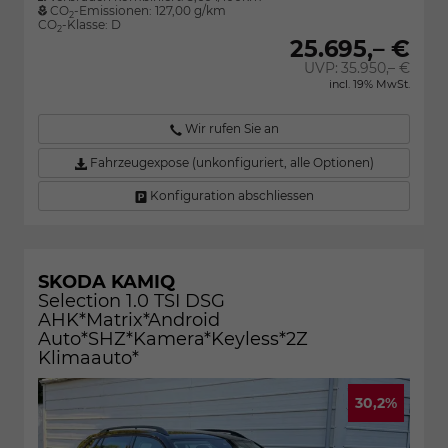
CO
-Emissionen:
127,00 g/km
2
CO
-Klasse:
D
2
25.695,– €
UVP:
35.950,– €
incl. 19% MwSt.
Wir rufen Sie an
Fahrzeugexpose (unkonfiguriert, alle Optionen)
Konfiguration abschliessen
SKODA KAMIQ
Selection 1.0 TSI DSG
AHK*Matrix*Android
Auto*SHZ*Kamera*Keyless*2Z
Klimaauto*
30,2%