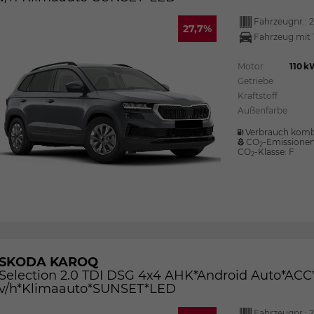
Fahrzeugnr.:
2
27,7%
Fahrzeug mit 
Motor
110 k
Getriebe
Kraftstoff
Außenfarbe
Verbrauch komb
CO
-Emissione
2
CO
-Klasse:
F
2
SKODA KAROQ
Selection 2.0 TDI DSG 4x4 AHK*Android Auto*A
v/h*Klimaauto*SUNSET*LED
Fahrzeugnr.:
2