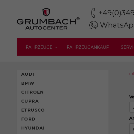
+49(0)34
WhatsAp
FAHRZEUGE
FAHRZEUGANKAUF
SERVI
in
AUDI
BMW
CITROËN
Ve
CUPRA
ETRUSCO
An
FORD
HYUNDAI