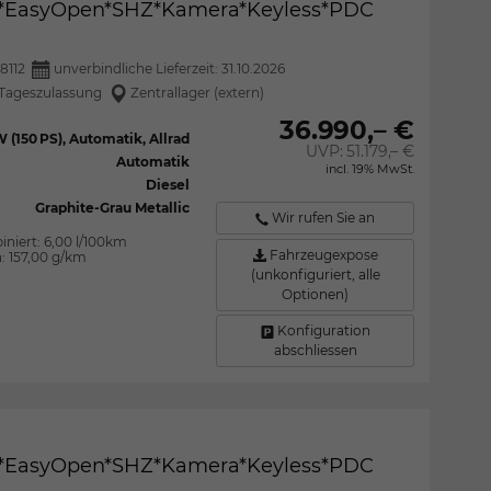
CC*EasyOpen*SHZ*Kamera*Keyless*PDC
8112
unverbindliche Lieferzeit:
31.10.2026
Tageszulassung
Zentrallager (extern)
36.990,– €
W (150 PS), Automatik, Allrad
UVP:
51.179,– €
Automatik
incl. 19% MwSt.
Diesel
Graphite-Grau Metallic
Wir rufen Sie an
iniert:
6,00 l/100km
Fahrzeugexpose
n:
157,00 g/km
(unkonfiguriert, alle
Optionen)
Konfiguration
abschliessen
CC*EasyOpen*SHZ*Kamera*Keyless*PDC