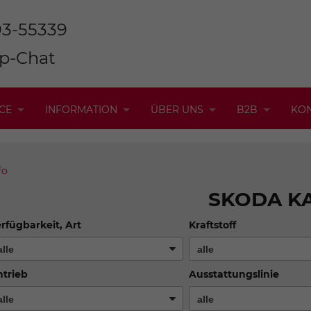
93-55339
p-Chat
CE
INFORMATION
ÜBER UNS
B2B
KO
fo
SKODA K
rfügbarkeit, Art
Kraftstoff
trieb
Ausstattungslinie