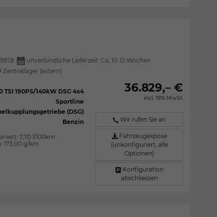
9978
unverbindliche Lieferzeit: Ca. 10-12 Wochen
Zentrallager (extern)
36.829,– €
.0 TSI 190PS/140kW DSG 4x4
incl. 19% MwSt.
Sportline
elkupplungsgetriebe (DSG)
Wir rufen Sie an
Benzin
Fahrzeugexpose
iniert:
7,70 l/100km
n:
173,00 g/km
(unkonfiguriert, alle
Optionen)
Konfiguration
abschliessen