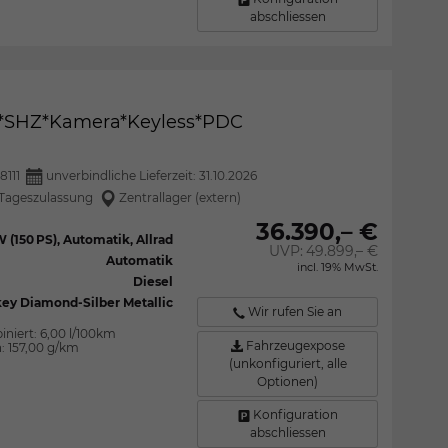
abschliessen
CC*SHZ*Kamera*Keyless*PDC
8111
unverbindliche Lieferzeit:
31.10.2026
Tageszulassung
Zentrallager (extern)
36.390,– €
W (150 PS), Automatik, Allrad
UVP:
49.899,– €
Automatik
incl. 19% MwSt.
Diesel
ey Diamond-Silber Metallic
Wir rufen Sie an
iniert:
6,00 l/100km
Fahrzeugexpose
n:
157,00 g/km
(unkonfiguriert, alle
Optionen)
Konfiguration
abschliessen