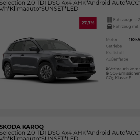
Selection 2.0 TDI DSG 4x4 AHK*Android Auto*A
v/h*Klimaauto*SUNSET*LED
Fahrzeugnr.:
2
27,7%
Fahrzeug mit 
Motor
110 k
Getriebe
Kraftstoff
Außenfarbe
Verbrauch komb
CO
-Emissione
2
CO
-Klasse:
F
2
SKODA KAROQ
Selection 2.0 TDI DSG 4x4 AHK*Android Auto*A
v/h*Klimaauto*SUNSET*LED