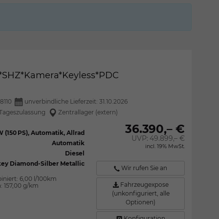
CC*SHZ*Kamera*Keyless*PDC
8110
unverbindliche Lieferzeit:
31.10.2026
Tageszulassung
Zentrallager (extern)
36.390,– €
W (150 PS), Automatik, Allrad
UVP:
49.899,– €
Automatik
incl. 19% MwSt.
Diesel
ey Diamond-Silber Metallic
Wir rufen Sie an
iniert:
6,00 l/100km
Fahrzeugexpose
n:
157,00 g/km
(unkonfiguriert, alle
Optionen)
Konfiguration