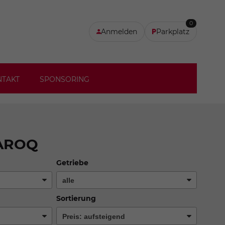
0
Anmelden
Parkplatz
NTAKT
SPONSORING
AROQ
Getriebe
Sortierung