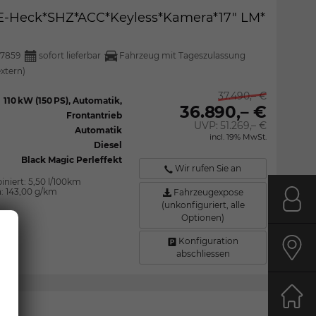
x*E-Heck*SHZ*ACC*Keyless*Kamera*17" LM*
7859
sofort lieferbar
Fahrzeug mit Tageszulassung
extern)
37.490,– €
110 kW (150 PS), Automatik,
36.890,– €
Frontantrieb
UVP:
51.269,– €
Automatik
incl. 19% MwSt.
Diesel
Black Magic Perleffekt
Wir rufen Sie an
iniert:
5,50 l/100km
n:
143,00 g/km
Fahrzeugexpose
(unkonfiguriert, alle
Kont
Optionen)
Konfiguration
abschliessen
Anfa
Start