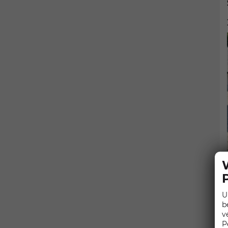
U
b
v
P