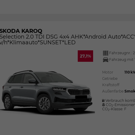
SKODA KAROQ
Selection 2.0 TDI DSG 4x4 AHK*Android Auto*A
v/h*Klimaauto*SUNSET*LED
Fahrzeugnr.:
2
27,1%
Fahrzeug mit 
Motor
110 k
Getriebe
Kraftstoff
Außenfarbe
Smok
Verbrauch komb
CO
-Emissione
2
CO
-Klasse:
F
2