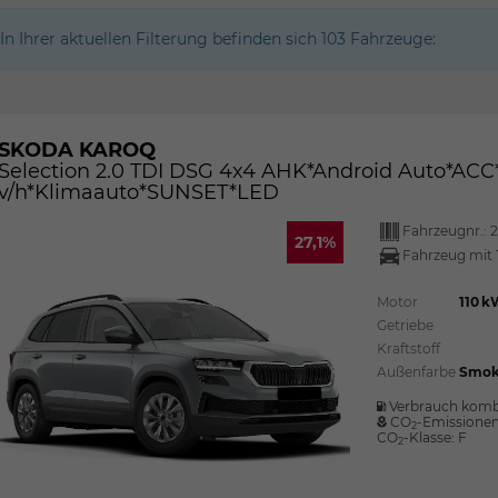
In Ihrer aktuellen Filterung befinden sich
103
Fahrzeuge:
SKODA KAROQ
Selection 2.0 TDI DSG 4x4 AHK*Android Auto*A
v/h*Klimaauto*SUNSET*LED
Fahrzeugnr.:
2
27,1%
Fahrzeug mit 
Motor
110 k
Getriebe
Kraftstoff
Außenfarbe
Smok
Verbrauch komb
CO
-Emissione
2
CO
-Klasse:
F
2