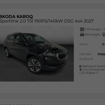
SKODA KAROQ
Sportline 2.0 TSI 190PS/140kW DSG 4x4 2027
Fahrzeugnr.:
2
Neuwagen
Motor
2
Getriebe
Dopp
Kraftstoff
Verbrauch komb
CO
-Emissione
2
CO
-Klasse:
F
2