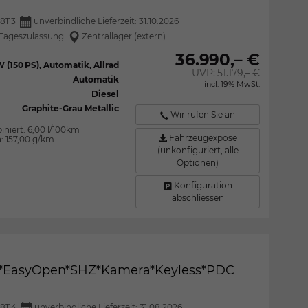
8113
unverbindliche Lieferzeit:
31.10.2026
Tageszulassung
Zentrallager (extern)
36.990,– €
W (150 PS), Automatik, Allrad
UVP:
51.179,– €
Automatik
incl. 19% MwSt.
Diesel
Graphite-Grau Metallic
Wir rufen Sie an
iniert:
6,00 l/100km
Fahrzeugexpose
n:
157,00 g/km
(unkonfiguriert, alle
Optionen)
Konfiguration
abschliessen
CC*EasyOpen*SHZ*Kamera*Keyless*PDC
8114
unverbindliche Lieferzeit:
31.08.2026